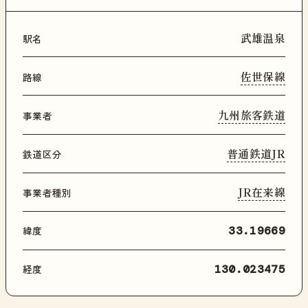
武雄温泉
駅名
佐世保線
路線
九州旅客鉄道
事業者
普通鉄道JR
鉄道区分
JR在来線
事業者種別
緯度
33.19669
経度
130.023475