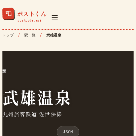
ポストくん
📮
トップ
駅一覧
武雄温泉
駅
武雄温泉
九州旅客鉄道 佐世保線
JSON