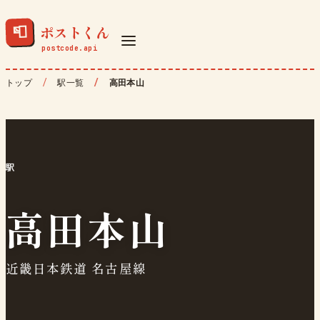
ポストくん
📮
トップ
駅一覧
高田本山
駅
高田本山
近畿日本鉄道 名古屋線