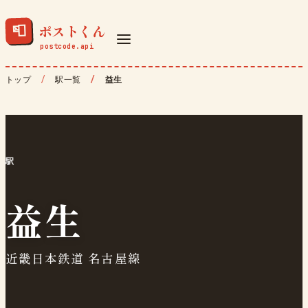
ポストくん
📮
トップ
駅一覧
益生
駅
益生
近畿日本鉄道 名古屋線