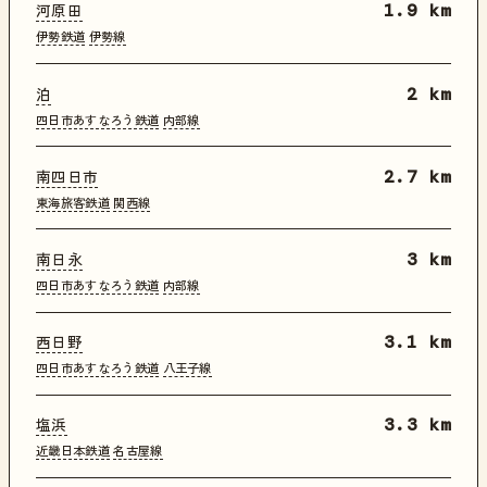
河原田
1.9 km
伊勢鉄道
伊勢線
泊
2 km
四日市あすなろう鉄道
内部線
南四日市
2.7 km
東海旅客鉄道
関西線
南日永
3 km
四日市あすなろう鉄道
内部線
西日野
3.1 km
四日市あすなろう鉄道
八王子線
塩浜
3.3 km
近畿日本鉄道
名古屋線