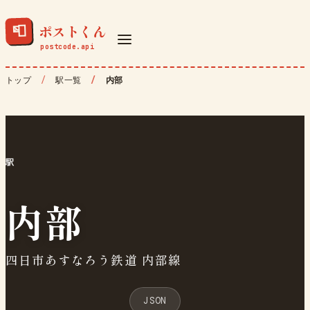
ポストくん
📮
トップ
駅一覧
内部
駅
内部
四日市あすなろう鉄道 内部線
JSON