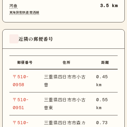
河曲
3.5 km
東海旅客鉄道
関西線
近隣の郵便番号
郵便番号
住所
距離
〒510-
0.45
三重県四日市市小古
0958
km
曽
〒510-
0.55
三重県四日市市小古
0951
km
曽東
〒510-
0.73
三重県四日市市森カ