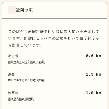
近隣の駅
この駅から直線距離で近い順に最大10駅を表示して
います。距離はヒュベニの公式を用いて緯度経度か
ら計算しています。
小古曽
0.6 km
四日市あすなろう鉄道
内部線
追分
1.3 km
四日市あすなろう鉄道
内部線
河原田
1.9 km
東海旅客鉄道
関西線