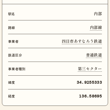
内部
駅名
内部線
路線
四日市あすなろう鉄道
事業者
普通鉄道
鉄道区分
第三セクター
事業者種別
緯度
34.9255333
経度
136.58695