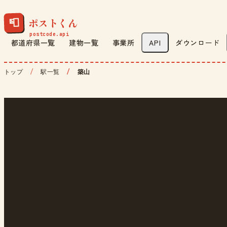
ポストくん
📮
都道府県一覧
建物一覧
事業所
API
ダウンロード
トップ
駅一覧
築山