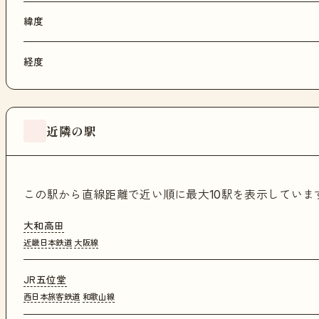
緯度
経度
近隣の駅
この駅から直線距離で近い順に最大10駅を表示してい
大和高田
近畿日本鉄道
大阪線
JR五位堂
西日本旅客鉄道
和歌山線