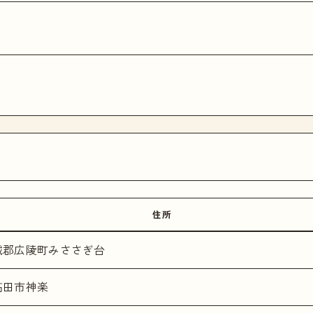
住所
城郡広陵町みささぎ台
高田市神楽