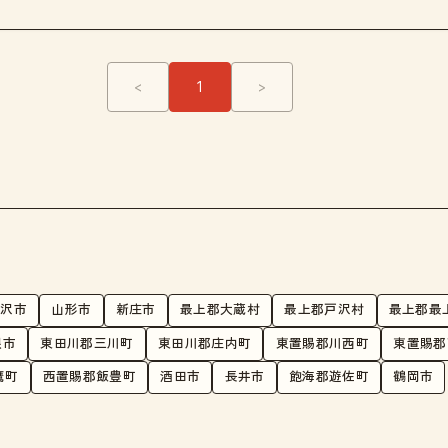
<
1
>
花沢市
山形市
新庄市
最上郡大蔵村
最上郡戸沢村
最上郡最
根市
東田川郡三川町
東田川郡庄内町
東置賜郡川西町
東置賜郡
鷹町
西置賜郡飯豊町
酒田市
長井市
飽海郡遊佐町
鶴岡市