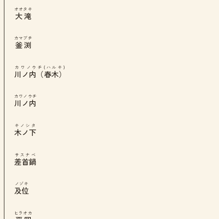
オオタキ
大滝
カマブチ
釜渕
カワノウチ(ハルキ)
川ノ内（春木）
カワノウチ
川ノ内
キノシタ
木ノ下
サスナベ
差首鍋
ノゾキ
及位
ヒラオカ