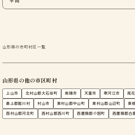
平岡
山形県の市町村区一覧
山形県の他の市区町村
上山市
北村山郡大石田町
南陽市
天童市
寒河江市
尾
最上郡鮭川村
村山市
東村山郡中山町
東村山郡山辺町
東
西村山郡河北町
西村山郡西川町
西置賜郡小国町
西置賜郡白