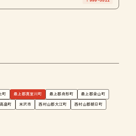
〒999-5311
上町
最上郡真室川町
最上郡舟形町
最上郡金山町
高畠町
米沢市
西村山郡大江町
西村山郡朝日町