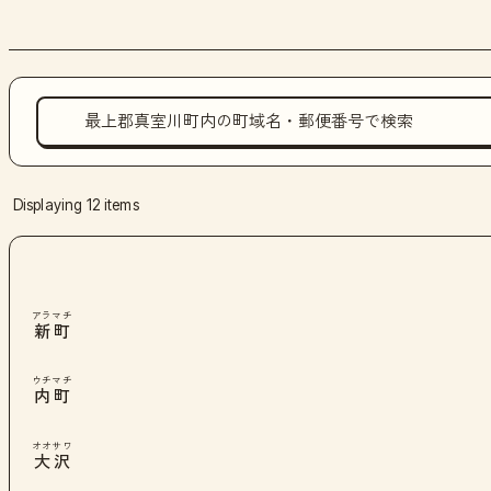
Displaying 12 items
アラマチ
新町
ウチマチ
内町
オオサワ
大沢