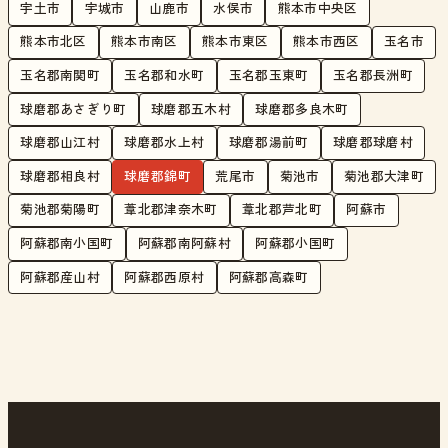
宇土市
宇城市
山鹿市
水俣市
熊本市中央区
熊本市北区
熊本市南区
熊本市東区
熊本市西区
玉名市
玉名郡南関町
玉名郡和水町
玉名郡玉東町
玉名郡長洲町
球磨郡あさぎり町
球磨郡五木村
球磨郡多良木町
球磨郡山江村
球磨郡水上村
球磨郡湯前町
球磨郡球磨村
球磨郡相良村
球磨郡錦町
荒尾市
菊池市
菊池郡大津町
菊池郡菊陽町
葦北郡津奈木町
葦北郡芦北町
阿蘇市
阿蘇郡南小国町
阿蘇郡南阿蘇村
阿蘇郡小国町
阿蘇郡産山村
阿蘇郡西原村
阿蘇郡高森町