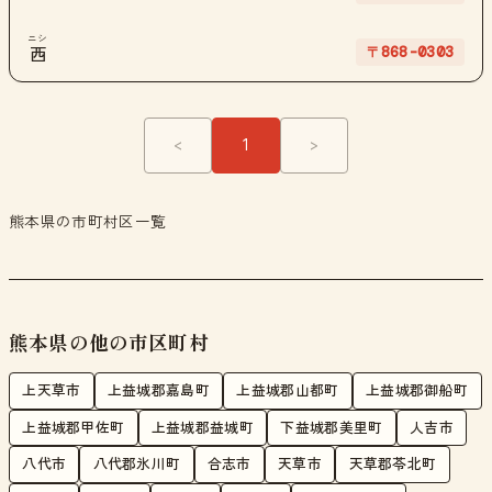
ニシ
〒868-0303
西
<
1
>
熊本県の市町村区一覧
熊本県の他の市区町村
上天草市
上益城郡嘉島町
上益城郡山都町
上益城郡御船町
上益城郡甲佐町
上益城郡益城町
下益城郡美里町
人吉市
八代市
八代郡氷川町
合志市
天草市
天草郡苓北町