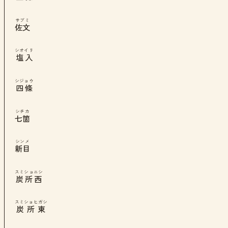
サブミ
佐文
シオイリ
塩入
シジョウ
四條
シチカ
七箇
シンメ
新目
スミショニシ
炭所西
スミショヒガシ
炭所東