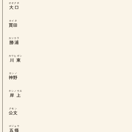
オオクチ
大口
カイタ
買田
カツウラ
勝浦
カワヒガシ
川東
カンノ
神野
キシノウエ
岸上
クモン
公文
ゴジョウ
五條