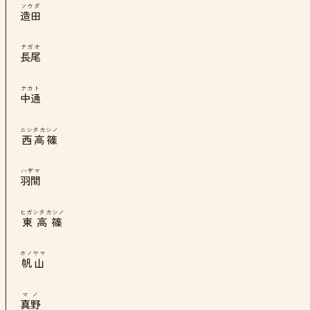
ソウダ
造田
ナガオ
長尾
ナカト
中通
ニシタカシノ
西高篠
ハザマ
羽間
ヒガシタカシノ
東高篠
ホノヤマ
帆山
マノ
真野