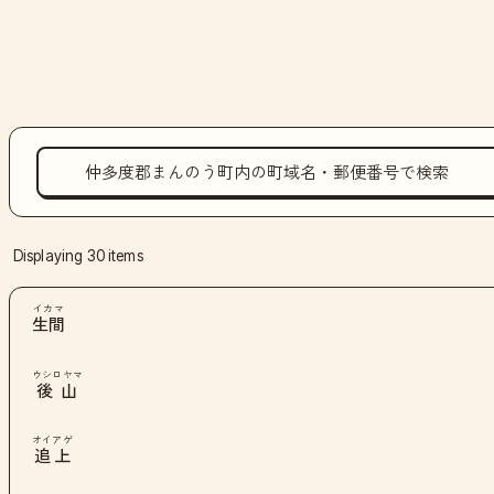
Displaying 30 items
イカマ
生間
ウシロヤマ
後山
オイアゲ
追上