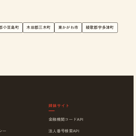
郡小豆島町
木田郡三木町
東かがわ市
綾歌郡宇多津町
姉妹サイト
金融機関コードAPI
シー
法人番号検索API