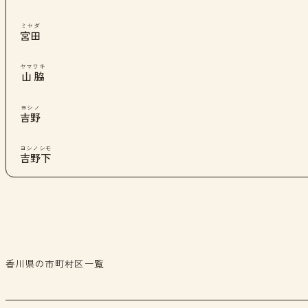
ミヤダ
宮田
ヤマワキ
山脇
ヨシノ
吉野
ヨシノシモ
吉野下
香川県の市町村区一覧