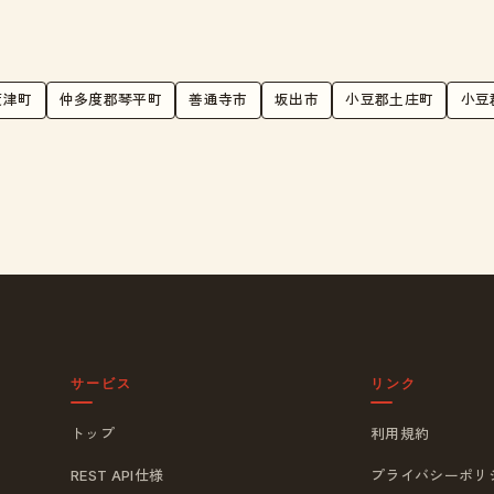
度津町
仲多度郡琴平町
善通寺市
坂出市
小豆郡土庄町
小豆
サービス
リンク
トップ
利用規約
REST API仕様
プライバシーポリ