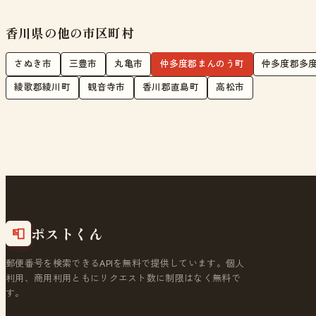
香川県の他の市区町村
さぬき市
三豊市
丸亀市
仲多度郡まんのう町
仲多度郡多
綾歌郡綾川町
観音寺市
香川郡直島町
高松市
ポストくん
📮
郵便番号を検索できるAPIを無料で提供しています。個人
利用、商用利用ともにリクエスト数に制限はなく無料で
す。