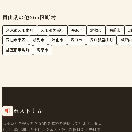
岡山県の他の市区町村
久米郡久米南町
久米郡美咲町
井原市
倉敷市
備前市
岡山市東区
新見市
津山市
浅口市
浅口郡里庄町
瀬戸
都窪郡早島町
高梁市
ポストくん
📮
郵便番号を検索できるAPIを無料で提供しています。個人
利用、商用利用ともにリクエスト数に制限はなく無料で