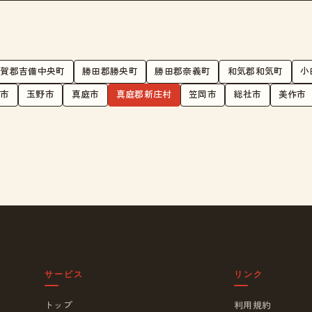
加賀郡吉備中央町
勝田郡勝央町
勝田郡奈義町
和気郡和気町
小
内市
玉野市
真庭市
真庭郡新庄村
笠岡市
総社市
美作市
サービス
リンク
トップ
利用規約