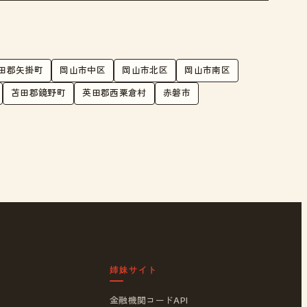
田郡矢掛町
岡山市中区
岡山市北区
岡山市南区
苫田郡鏡野町
英田郡西粟倉村
赤磐市
姉妹サイト
金融機関コードAPI