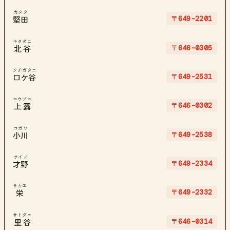
カタタ
〒649-2201
堅田
キタダニ
〒646-0305
北谷
クチガタニ
〒649-2531
口ケ谷
コウヅユ
〒646-0302
上露
コガワ
〒649-2538
小川
サイノ
〒649-2334
才野
サカエ
〒649-2332
栄
サトダニ
〒646-0314
里谷