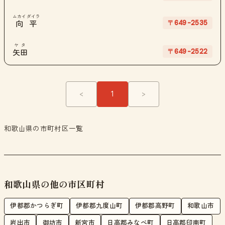
ムカイダイラ
〒649-2535
向平
ヤタ
〒649-2522
矢田
<
1
>
和歌山県の市町村区一覧
和歌山県の他の市区町村
伊都郡かつらぎ町
伊都郡九度山町
伊都郡高野町
和歌山市
岩出市
御坊市
新宮市
日高郡みなべ町
日高郡印南町