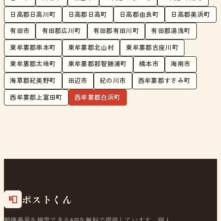
日高郡日高川町
日高郡日高町
日高郡由良町
日高郡美浜町
有田市
有田郡広川町
有田郡有田川町
有田郡湯浅町
東牟婁郡串本町
東牟婁郡北山村
東牟婁郡古座川町
東牟婁郡太地町
東牟婁郡那智勝浦町
橋本市
海南市
海草郡紀美野町
田辺市
紀の川市
西牟婁郡すさみ町
西牟婁郡上富田町
西牟婁郡白浜町
ポストくん
📮
郵便番号を検索できるAPIを無料で提供しています。個人