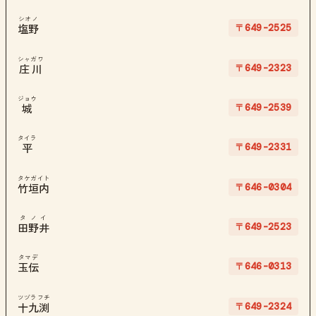
シオノ
〒649-2525
塩野
シャガワ
〒649-2323
庄川
ジョウ
〒649-2539
城
タイラ
〒649-2331
平
タケガイト
〒646-0304
竹垣内
タノイ
〒649-2523
田野井
タマデ
〒646-0313
玉伝
ツヅラフチ
〒649-2324
十九渕