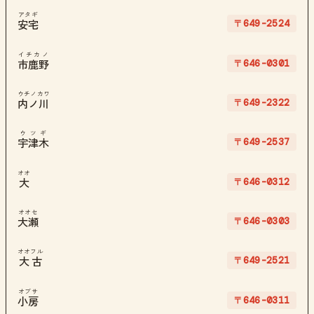
アタギ
〒649-2524
安宅
イチカノ
〒646-0301
市鹿野
ウチノカワ
〒649-2322
内ノ川
ウツギ
〒649-2537
宇津木
オオ
〒646-0312
大
オオセ
〒646-0303
大瀬
オオフル
〒649-2521
大古
オブサ
〒646-0311
小房