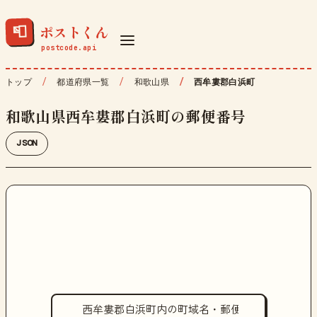
ポストくん
📮
トップ
都道府県一覧
和歌山県
西牟婁郡白浜町
和歌山県西牟婁郡白浜町の郵便番号
JSON