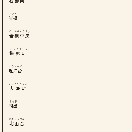
石部南
イワネ
岩根
イワネチュウオウ
岩根中央
ウメカゲチョウ
梅影町
オウミダイ
近江台
オオイケチョウ
大池町
オカデ
岡出
キタヤマダイ
北山台