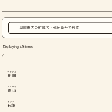
Displaying 49 items
アサクニ
朝国
アメヤマ
雨山
イシベ
石部