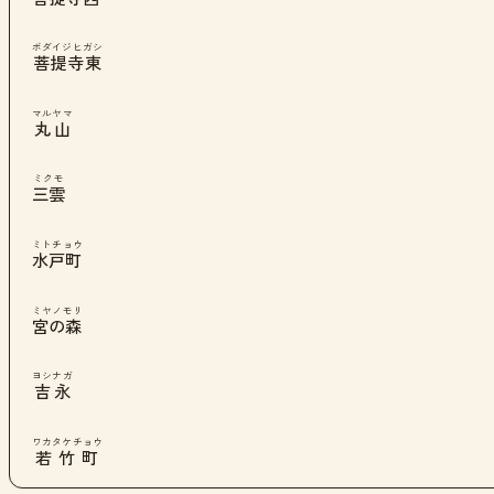
ボダイジヒガシ
菩提寺東
マルヤマ
丸山
ミクモ
三雲
ミトチョウ
水戸町
ミヤノモリ
宮の森
ヨシナガ
吉永
ワカタケチョウ
若竹町