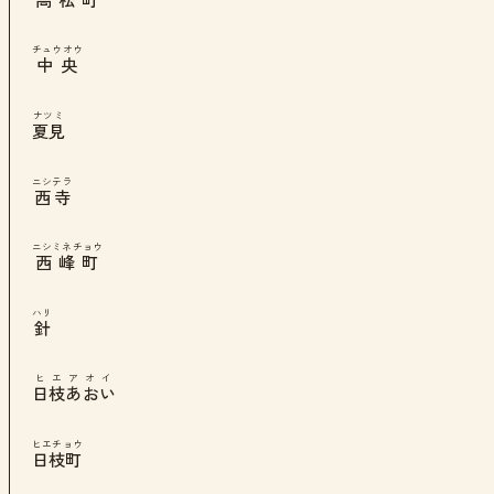
高松町
チュウオウ
中央
ナツミ
夏見
ニシテラ
西寺
ニシミネチョウ
西峰町
ハリ
針
ヒエアオイ
日枝あおい
ヒエチョウ
日枝町