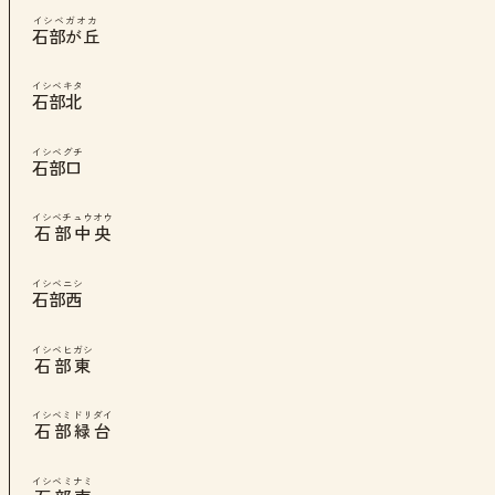
イシベガオカ
石部が丘
イシベキタ
石部北
イシベグチ
石部口
イシベチュウオウ
石部中央
イシベニシ
石部西
イシベヒガシ
石部東
イシベミドリダイ
石部緑台
イシベミナミ