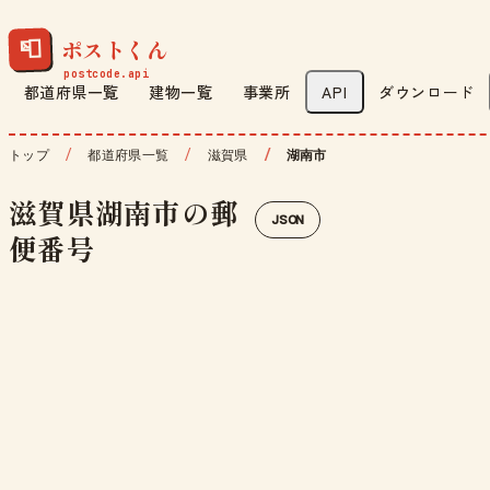
ポストくん
📮
都道府県一覧
建物一覧
事業所
API
ダウンロード
トップ
都道府県一覧
滋賀県
湖南市
滋賀県湖南市の郵
JSON
便番号