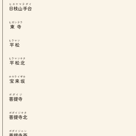
ヒエヤマテダイ
日枝山手台
ヒガシテラ
東寺
ヒラマツ
平松
ヒラマツキタ
平松北
ホウライザカ
宝来坂
ボダイジ
菩提寺
ボダイジキタ
菩提寺北
ボダイジニシ
菩提寺西