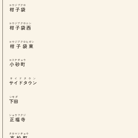
コウジブクロ
柑子袋
コウジブクロニシ
柑子袋西
コウジブクロヒガシ
柑子袋東
コスナチョウ
小砂町
サイドタウン
サイドタウン
シモダ
下田
ショウフクジ
正福寺
タカマツチョウ