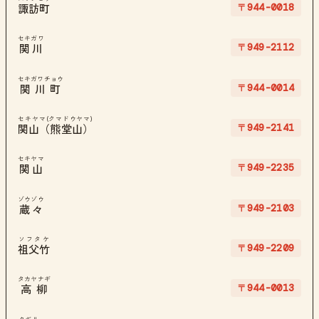
〒944-0018
諏訪町
セキガワ
〒949-2112
関川
セキガワチョウ
〒944-0014
関川町
セキヤマ(クマドウヤマ)
〒949-2141
関山（熊堂山）
セキヤマ
〒949-2235
関山
ゾウゾウ
〒949-2103
蔵々
ソフタケ
〒949-2209
祖父竹
タカヤナギ
〒944-0013
高柳