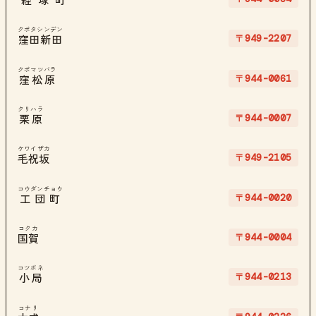
経塚町
クボタシンデン
〒949-2207
窪田新田
クボマツバラ
〒944-0061
窪松原
クリハラ
〒944-0007
栗原
ケワイザカ
〒949-2105
毛祝坂
コウダンチョウ
〒944-0020
工団町
コクカ
〒944-0004
国賀
コツボネ
〒944-0213
小局
コナリ