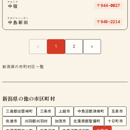
ナカジク
〒944-0027
中宿
ナカジマシンデン
〒949-2214
中島新田
<
1
2
>
新潟県の市町村区一覧
新潟県の他の市区町村
三島郡出雲崎町
三条市
上越市
中魚沼郡津南町
五泉市
佐渡市
刈羽郡刈羽村
加茂市
北蒲原郡聖籠町
十日町市