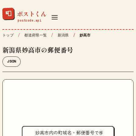
ポストくん
📮
トップ
都道府県一覧
新潟県
妙高市
新潟県妙高市の郵便番号
JSON