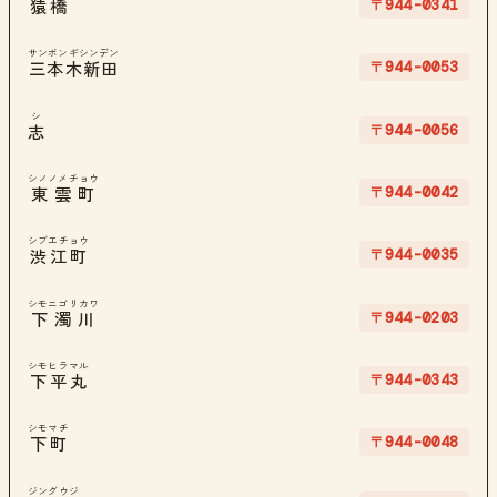
〒944-0341
猿橋
サンボンギシンデン
〒944-0053
三本木新田
シ
〒944-0056
志
シノノメチョウ
〒944-0042
東雲町
シブエチョウ
〒944-0035
渋江町
シモニゴリカワ
〒944-0203
下濁川
シモヒラマル
〒944-0343
下平丸
シモマチ
〒944-0048
下町
ジングウジ