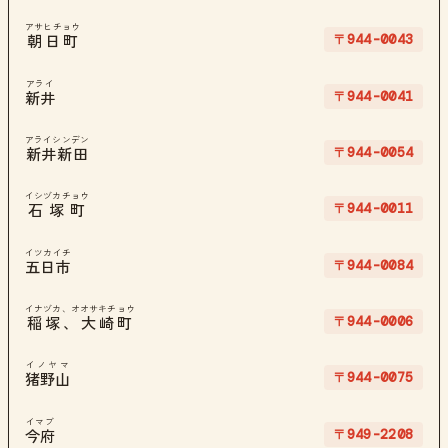
アサヒチョウ
〒944-0043
朝日町
アライ
〒944-0041
新井
アライシンデン
〒944-0054
新井新田
イシヅカチョウ
〒944-0011
石塚町
イツカイチ
〒944-0084
五日市
イナヅカ、オオサキチョウ
〒944-0006
稲塚、大崎町
イノヤマ
〒944-0075
猪野山
イマブ
〒949-2208
今府