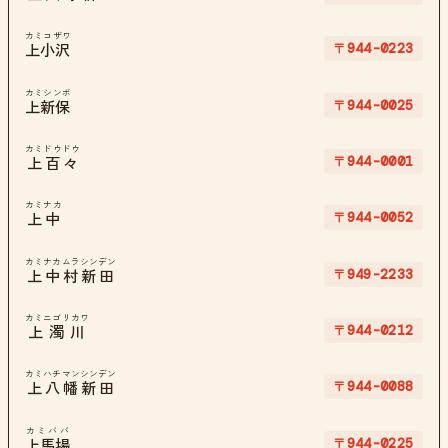
カミコザワ
〒944-0223
上小沢
カミシンボ
〒944-0025
上新保
カミドウドウ
〒944-0001
上百々
カミナカ
〒944-0052
上中
カミナカムラシンデン
〒949-2233
上中村新田
カミニゴリカワ
〒944-0212
上濁川
カミハチマンシンデン
〒944-0088
上八幡新田
カミババ
〒944-0225
上馬場