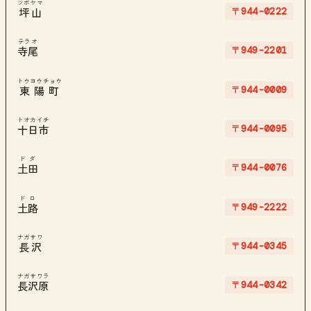
ツボヤマ
〒944-0222
坪山
テラオ
〒949-2201
寺尾
トウヨウチョウ
〒944-0009
東陽町
トオカイチ
〒944-0095
十日市
ドダ
〒944-0076
土田
ドロ
〒949-2222
土路
ナガサワ
〒944-0345
長沢
ナガサワラ
〒944-0342
長沢原