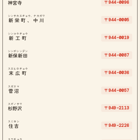
〒944-0096
神宮寺
シンサカエチョウ、ナカガワ
〒944-0005
新栄町、中川
シンコウチョウ
〒944-0019
新工町
シンボシンデン
〒944-0087
新保新田
スエヒロチョウ
〒944-0036
末広町
スガヌマ
〒944-0057
菅沼
スギノサワ
〒949-2113
杉野沢
スミヨシ
〒949-2226
住吉
スワチョウ