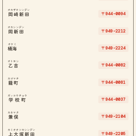
オカザキシンデン
〒944-0094
岡崎新田
オカシンデン
〒949-2212
岡新田
オケミ
〒949-2224
桶海
オトヨシ
〒944-0082
乙吉
カゴマチ
〒944-0081
籠町
ガッコウチョウ
〒944-0037
学校町
カネマタ
〒949-2104
兼俣
カミオオツカシンデン
〒949-2205
上大塚新田