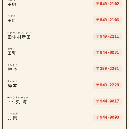
タギリ
〒949-2102
田切
タグチ
〒949-2106
田口
タナカムラシンデン
〒949-2211
田中村新田
タマチ
〒944-0031
田町
タルモト
〒389-2261
樽本
タルモト
〒949-2223
樽本
チュウオウチョウ
〒944-0017
中央町
ツキオカ
〒944-0003
月岡