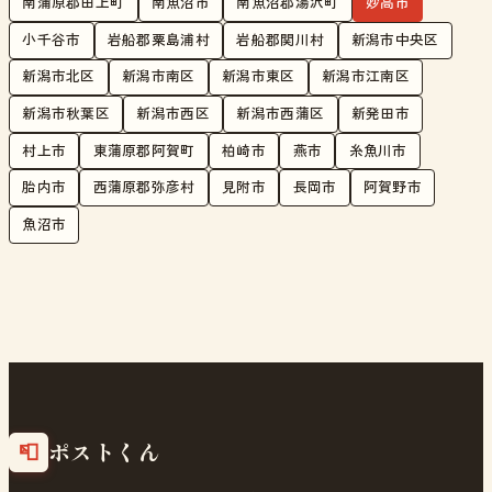
南蒲原郡田上町
南魚沼市
南魚沼郡湯沢町
妙高市
小千谷市
岩船郡粟島浦村
岩船郡関川村
新潟市中央区
新潟市北区
新潟市南区
新潟市東区
新潟市江南区
新潟市秋葉区
新潟市西区
新潟市西蒲区
新発田市
村上市
東蒲原郡阿賀町
柏崎市
燕市
糸魚川市
胎内市
西蒲原郡弥彦村
見附市
長岡市
阿賀野市
魚沼市
ポストくん
📮