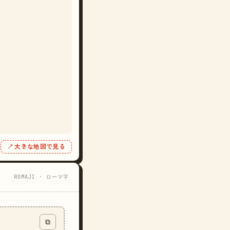
↗ 大きな地図で見る
ROMAJI · ローマ字
⧉