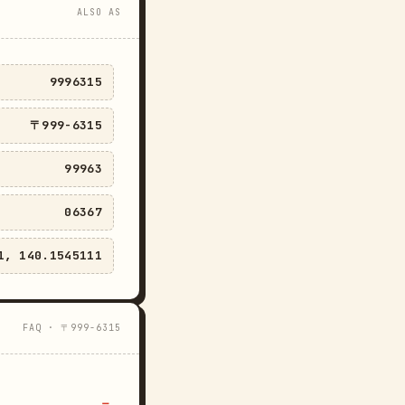
ALSO AS
9996315
〒999-6315
99963
06367
1, 140.1545111
FAQ · 〒999-6315