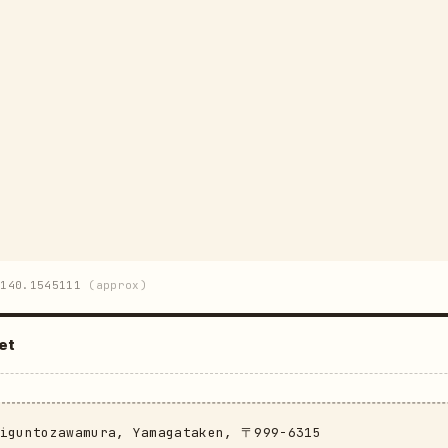
140.1545111
(approx)
et
miguntozawamura, Yamagataken, 〒999-6315