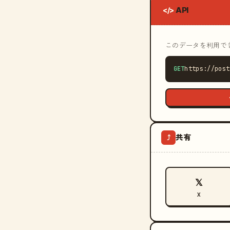
API
</>
このデータを利用できる
GET
https://post
共有
⤴
𝕏
X