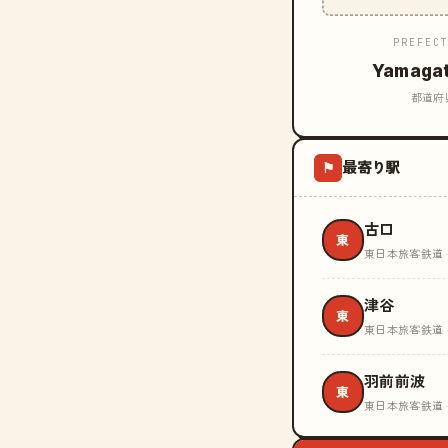
PREFEC
Yamaga
都道府
最寄り駅
⚑
古口
東
東日本旅客鉄道 
津谷
東
東日本旅客鉄道 
羽前前波
東
東日本旅客鉄道 