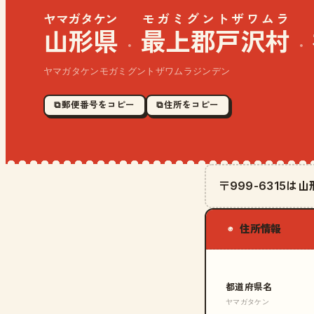
ヤマガタケン
モガミグントザワムラ
山形県
最上郡戸沢村
·
·
ヤマガタケンモガミグントザワムラジンデン
⧉ 郵便番号をコピー
⧉ 住所をコピー
〒999-6315
住所情報
◉
都道府県名
ヤマガタケン