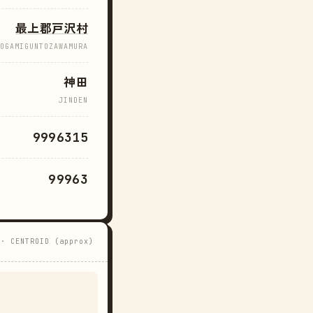
最上郡戸沢村
OGAMIGUNTOZAWAMURA
神田
JINDEN
9996315
99963
 · CENTROID (approx)