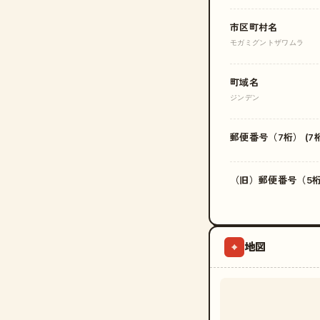
市区町村名
モガミグントザワムラ
町域名
ジンデン
郵便番号（7桁） (7桁
（旧）郵便番号（5桁）
地図
⌖