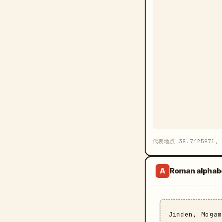
代表地点 38.7425971, 
Roman alphab
A
Jinden, Moga