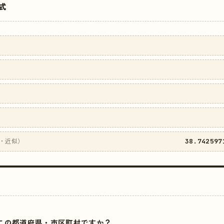
式
38.742597
・近似）
はどこの都道府県・市区町村ですか？