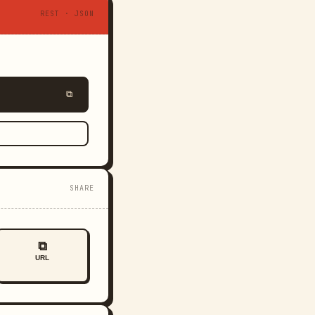
REST · JSON
⧉
SHARE
⧉
URL