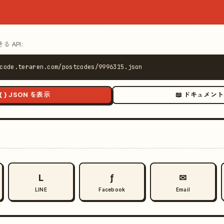
 API:
code.teraren.com/postcodes/9996315.json
{ } JSON を表示
📖 ドキュメント
L
ƒ
✉
LINE
Facebook
Email