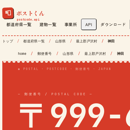
ポストくん
📮
都道府県一覧
建物一覧
事業所
API
ダウンロード
トップ
都道府県一覧
山形県
最上郡戸沢村
神田
home
/
郵便番号
/
山形県
/
最上郡戸沢村
/
神田
◉ POSTAL · POSTCODE · 郵便番号 · JAPAN
— 郵便番号 / POSTAL CODE —
〒999-