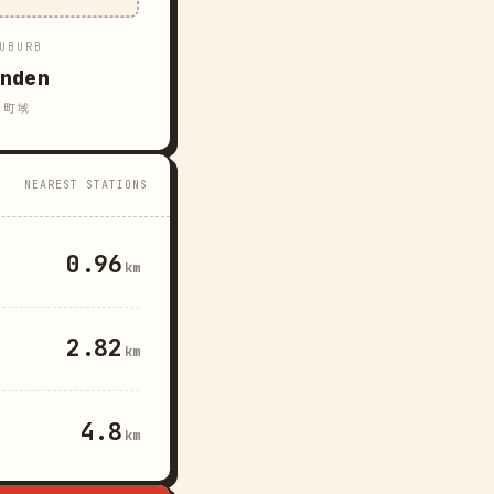
UBURB
inden
町域
NEAREST STATIONS
0.96
km
2.82
km
4.8
km