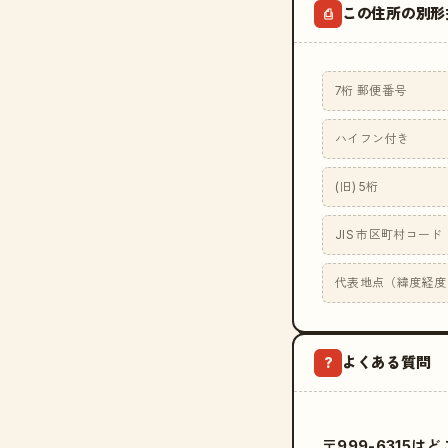
この住所の別形
⎙
7桁 郵便番号
ハイフン付き
(旧) 5桁
JIS 市区町村コード
代表地点（緯度経度
よくある質問
?
〒999-6315