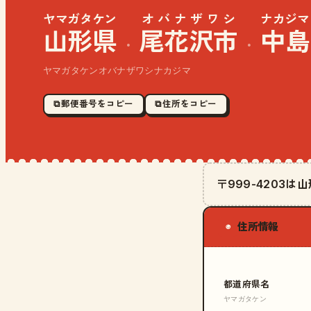
ヤマガタケン
オバナザワシ
ナカジマ
山形県
尾花沢市
中島
·
·
ヤマガタケンオバナザワシナカジマ
⧉ 郵便番号をコピー
⧉ 住所をコピー
〒999-4203
住所情報
◉
都道府県名
ヤマガタケン