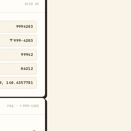
ALSO AS
9994203
〒999-4203
99942
06212
9, 140.4357781
FAQ · 〒999-4203