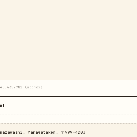
40.4357781
(approx)
et
anazawashi, Yamagataken, 〒999-4203