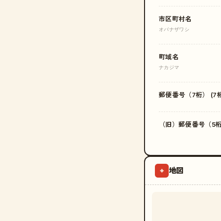
市区町村名
オバナザワシ
町域名
ナカジマ
郵便番号（7桁） (7桁
（旧）郵便番号（5桁）
地図
⌖