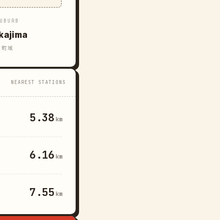
UBURB
kajima
町域
NEAREST STATIONS
5.38
km
6.16
km
7.55
km