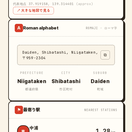
代表地点 37.919158, 139.314401
(approx)
↗ 大きな地図で見る
Roman alphabet
A
ROMAJI · ローマ字
Daiden, Shibatashi, Niigataken,
⧉
〒959-2304
PREFECTURE
CITY
SUBURB
Niigataken
Shibatashi
Daiden
都道府県
市区町村
町域
最寄り駅
⚑
NEAREST STATIONS
中浦
1.28
東