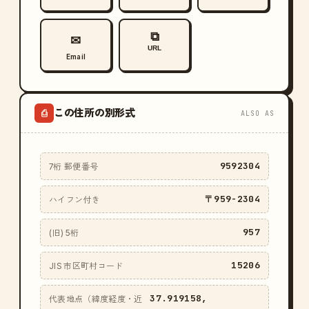
⧉
✉
URL
Email
この住所の別形式
⎙
ALSO AS
9592304
7桁 郵便番号
〒959-2304
ハイフン付き
957
(旧) 5桁
15206
JIS 市区町村コード
37.919158,
代表地点（緯度経度・近