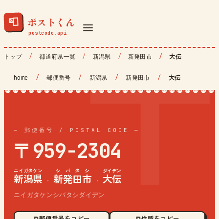
ポストくん
📮
トップ
都道府県一覧
新潟県
新発田市
大伝
home
/
郵便番号
/
新潟県
/
新発田市
/
大伝
— 郵便番号 / POSTAL CODE —
〒959-2304
ニイガタケン
シバタシ
ダイデン
新潟県
新発田市
大伝
·
·
ニイガタケンシバタシダイデン
⧉ 郵便番号をコピー
⧉ 住所をコピー