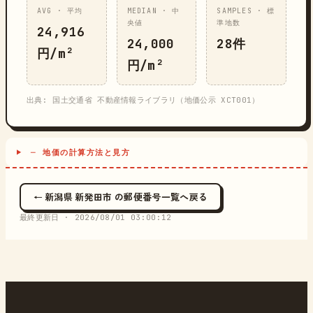
AVG · 平均
MEDIAN · 中
SAMPLES · 標
央値
準地数
24,916
24,000
28件
円/m²
円/m²
出典: 国土交通省 不動産情報ライブラリ（地価公示 XCT001）
─ 地価の計算方法と見方
← 新潟県 新発田市 の郵便番号一覧へ戻る
最終更新日 ·
2026/08/01 03:00:12