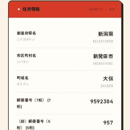
住所情報
◉
ADDRESS · 住所
都道府県名
新潟県
ニイガタケン
NIIGATAKEN
市区町村名
新発田市
シバタシ
SHIBATASHI
町域名
大伝
ダイデン
DAIDEN
郵便番号（7桁） (7
9592304
桁)
（旧）郵便番号（5
957
桁） (5桁)