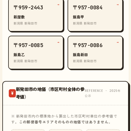
→
→
〒959-2443
〒957-0084
新屋敷
飯島甲
新潟県 新発田市
新潟県 新発田市
→
→
〒957-0085
〒957-0086
飯島乙
飯島新田
新潟県 新発田市
新潟県 新発田市
新発田市の地価（市区町村全体の参
REFERENCE · 2025年
¥
公示
考値）
※ 新発田市内の標準地から算出した市区町村単位の参考値で
す。
この郵便番号エリアそのものの地価ではありません
。