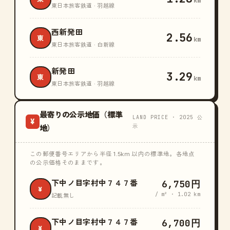
km
東日本旅客鉄道 · 羽越線
西新発田
2.56
東
km
東日本旅客鉄道 · 白新線
新発田
3.29
東
km
東日本旅客鉄道 · 羽越線
最寄りの公示地価（標準
LAND PRICE · 2025 公
¥
示
地）
この郵便番号エリアから半径 1.5km 以内の標準地。各地点
の公示価格そのままです。
6,750円
下中ノ目字村中７４７番
¥
/ m² · 1.02 km
記載無し
6,700円
下中ノ目字村中７４７番
¥