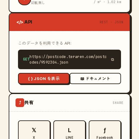
/ m² · 1.02 km
記載無し
API
</>
REST · JSON
このデータを利用できる API:
https://postcode.teraren.com/postc
GET
⧉
odes/9592304.json
{ } JSON を表示
📖 ドキュメント
共有
⤴
SHARE
𝕏
L
ƒ
X
LINE
Facebook