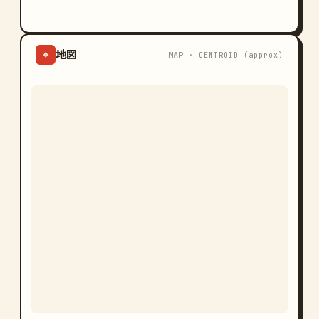
地図
⌖
MAP · CENTROID (approx)