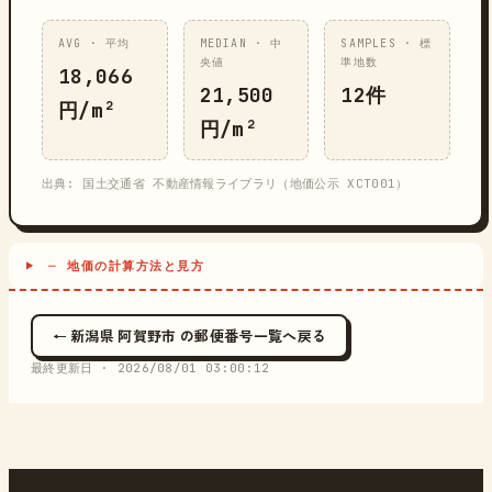
AVG · 平均
MEDIAN · 中
SAMPLES · 標
央値
準地数
18,066
21,500
12件
円/m²
円/m²
出典: 国土交通省 不動産情報ライブラリ（地価公示 XCT001）
─ 地価の計算方法と見方
← 新潟県 阿賀野市 の郵便番号一覧へ戻る
最終更新日 ·
2026/08/01 03:00:12