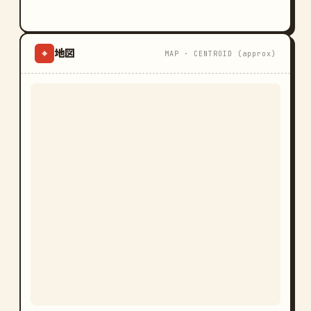
地図
⌖
MAP · CENTROID (approx)