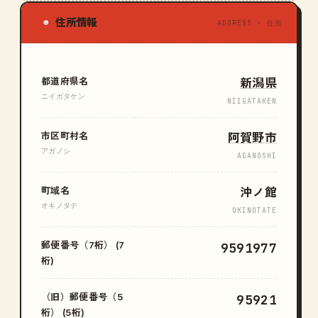
住所情報
◉
ADDRESS · 住所
都道府県名
新潟県
ニイガタケン
NIIGATAKEN
市区町村名
阿賀野市
アガノシ
AGANOSHI
町域名
沖ノ館
オキノタテ
OKINOTATE
郵便番号（7桁） (7
9591977
桁)
（旧）郵便番号（5
95921
桁） (5桁)