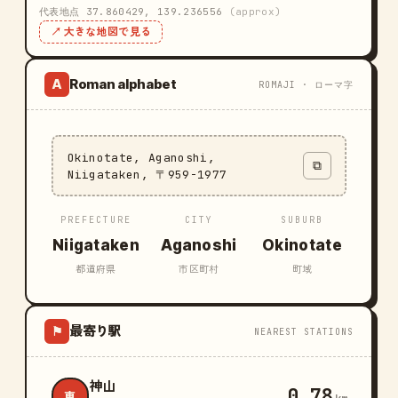
代表地点 37.860429, 139.236556
(approx)
↗ 大きな地図で見る
Roman alphabet
A
ROMAJI · ローマ字
Okinotate, Aganoshi,
⧉
Niigataken, 〒959-1977
PREFECTURE
CITY
SUBURB
Niigataken
Aganoshi
Okinotate
都道府県
市区町村
町域
最寄り駅
⚑
NEAREST STATIONS
神山
0.78
東