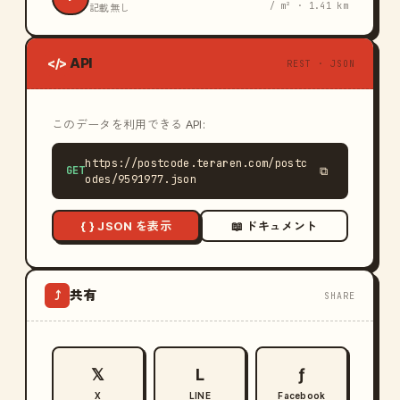
/ m² · 1.41 km
記載無し
API
</>
REST · JSON
このデータを利用できる API:
https://postcode.teraren.com/postc
GET
⧉
odes/9591977.json
{ } JSON を表示
📖 ドキュメント
共有
⤴
SHARE
𝕏
L
ƒ
X
LINE
Facebook