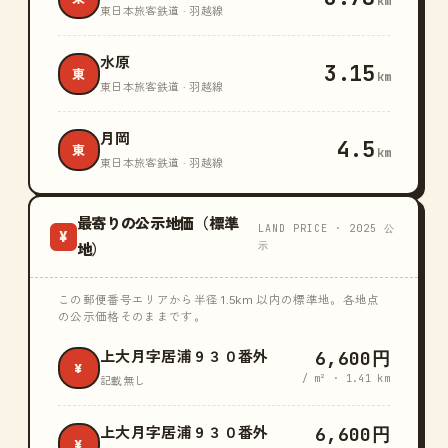
km
東日本旅客鉄道 · 羽越線
水原
3.15
東
km
東日本旅客鉄道 · 羽越線
月岡
4.5
東
km
東日本旅客鉄道 · 羽越線
最寄りの公示地価（標準
LAND PRICE · 2025 公
¥
示
地）
この郵便番号エリアから半径 1.5km 以内の標準地。各地点
の公示価格そのままです。
6,600円
上大月字居浦９３０番外
¥
/ m² · 1.41 km
記載無し
6,600円
上大月字居浦９３０番外
¥