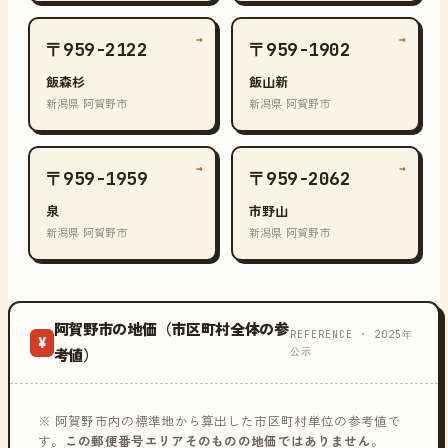
→
→
〒959-2122
〒959-1902
飯森杉
飯山新
新潟県 阿賀野市
新潟県 阿賀野市
→
→
〒959-1959
〒959-2062
泉
市野山
新潟県 阿賀野市
新潟県 阿賀野市
阿賀野市の地価（市区町村全体の参
REFERENCE · 2025年
¥
公示
考値）
※ 阿賀野市内の標準地から算出した市区町村単位の参考値で
す。
この郵便番号エリアそのものの地価ではありません
。