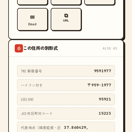
⧉
✉
URL
Email
この住所の別形式
⎙
ALSO AS
9591977
7桁 郵便番号
〒959-1977
ハイフン付き
95921
(旧) 5桁
15223
JIS 市区町村コード
37.860429,
代表地点（緯度経度・近