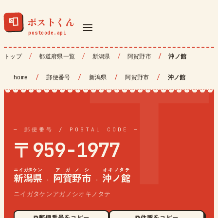
ポストくん
📮
トップ
都道府県一覧
新潟県
阿賀野市
沖ノ館
home
/
郵便番号
/
新潟県
/
阿賀野市
/
沖ノ館
— 郵便番号 / POSTAL CODE —
〒959-1977
ニイガタケン
アガノシ
オキノタテ
新潟県
阿賀野市
沖ノ館
·
·
ニイガタケンアガノシオキノタテ
⧉ 郵便番号をコピー
⧉ 住所をコピー