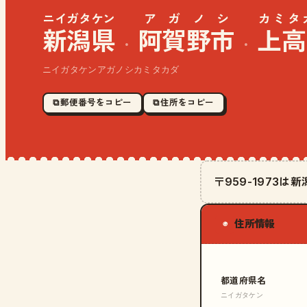
ニイガタケン
アガノシ
カミタ
新潟県
阿賀野市
上高
·
·
ニイガタケンアガノシカミタカダ
⧉ 郵便番号をコピー
⧉ 住所をコピー
〒959-1973
住所情報
◉
都道府県名
ニイガタケン