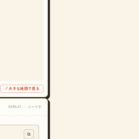
↗ 大きな地図で見る
ROMAJI · ローマ字
⧉