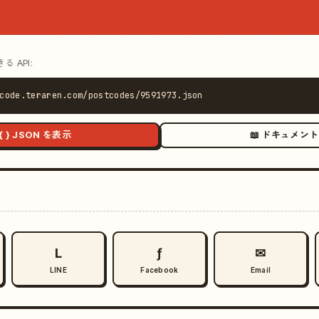
 API:
code.teraren.com/postcodes/9591973.json
{ } JSON を表示
📖 ドキュメント
L
ƒ
✉
LINE
Facebook
Email