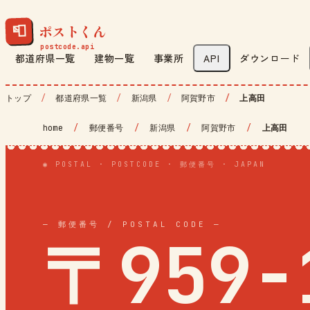
ポストくん
📮
都道府県一覧
建物一覧
事業所
API
ダウンロード
トップ
都道府県一覧
新潟県
阿賀野市
上高田
home
/
郵便番号
/
新潟県
/
阿賀野市
/
上高田
◉ POSTAL · POSTCODE · 郵便番号 · JAPAN
— 郵便番号 / POSTAL CODE —
〒959-