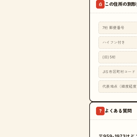
この住所の別形
⎙
7桁 郵便番号
ハイフン付き
(旧) 5桁
JIS 市区町村コード
代表地点（緯度経度
よくある質問
?
〒959-1973