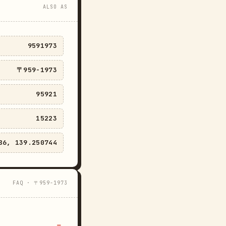
ALSO AS
9591973
〒959-1973
95921
15223
86, 139.250744
FAQ · 〒959-1973