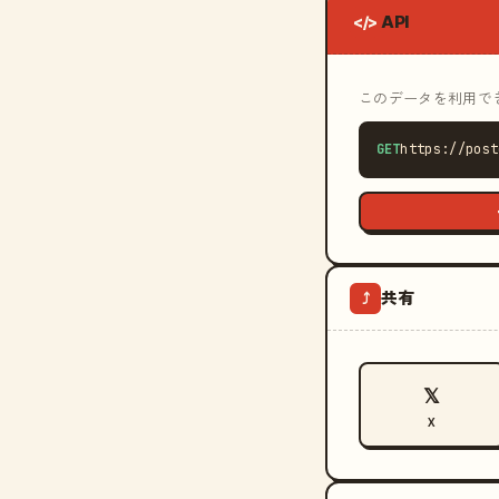
API
</>
このデータを利用できる
GET
https://post
共有
⤴
𝕏
X