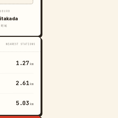
UBURB
itakada
町域
NEAREST STATIONS
1.27
km
2.61
km
5.03
km