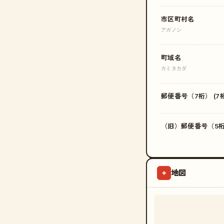
市区町村名
アガノシ
町域名
カミタカダ
郵便番号（7桁） (7桁
（旧）郵便番号（5桁）
地図
⌖