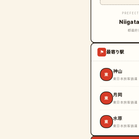
PREFEC
Niigat
都道府
最寄り駅
⚑
神山
東
東日本旅客鉄道 
月岡
東
東日本旅客鉄道 
水原
東
東日本旅客鉄道 