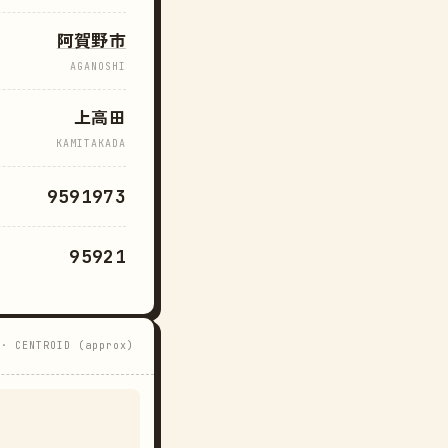
阿賀野市
AGANOSHI
上高田
KAMITAKADA
9591973
95921
 · CENTROID (approx)