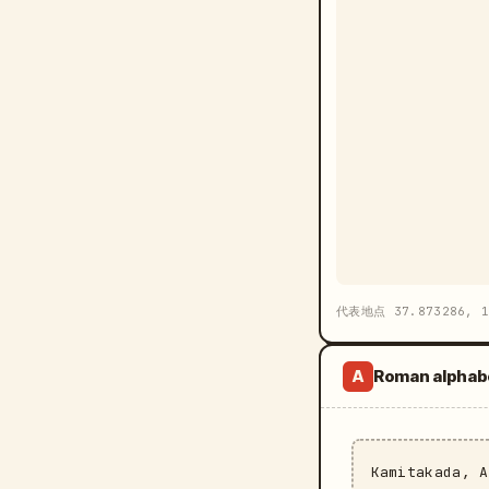
代表地点 37.873286, 1
Roman alphab
A
Kamitakada, 