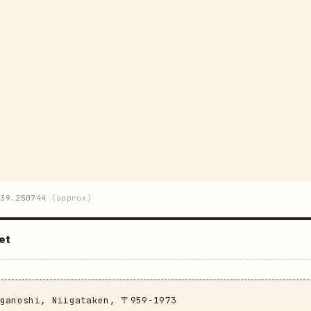
39.250744
(approx)
et
Aganoshi, Niigataken, 〒959-1973