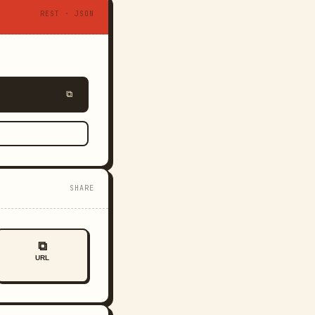
REST · JSON
⧉
SHARE
⧉
URL