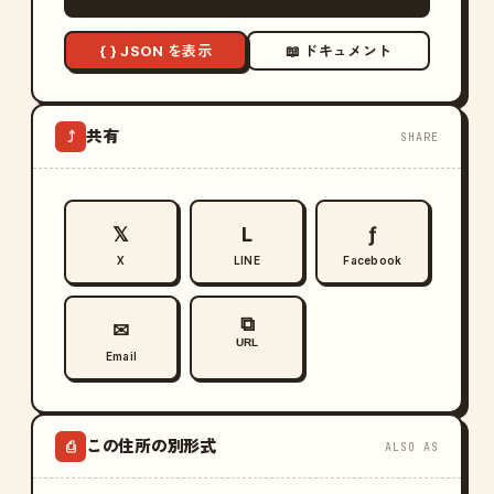
{ } JSON を表示
📖 ドキュメント
共有
⤴
SHARE
𝕏
L
ƒ
X
LINE
Facebook
⧉
✉
URL
Email
この住所の別形式
⎙
ALSO AS