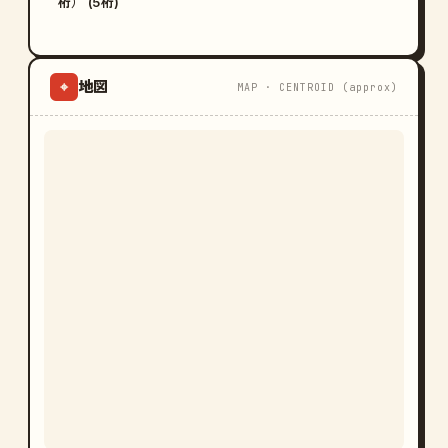
桁） (5桁)
地図
⌖
MAP · CENTROID (approx)