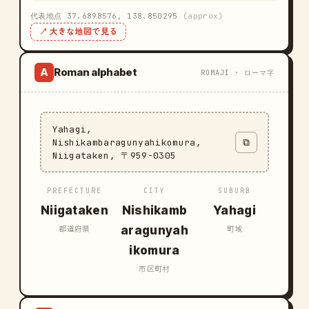
代表地点 37.6898576, 138.850295
(approx)
↗ 大きな地図で見る
Roman alphabet
A
ROMAJI · ローマ字
Yahagi,
Nishikambaragunyahikomura,
⧉
Niigataken, 〒959-0305
PREFECTURE
CITY
SUBURB
Niigataken
Nishikamb
Yahagi
aragunyah
都道府県
町域
ikomura
市区町村