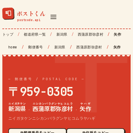
ポストくん
📮
トップ
都道府県一覧
新潟県
西蒲原郡弥彦村
矢作
home
/
郵便番号
/
新潟県
/
西蒲原郡弥彦村
/
矢作
— 郵便番号 / POSTAL CODE —
〒959-0305
ニイガタケン
ニシカンバラグンヤヒコムラ
ヤハギ
新潟県
西蒲原郡弥彦村
矢作
·
·
ニイガタケンニシカンバラグンヤヒコムラヤハギ
⧉ 郵便番号をコピー
⧉ 住所をコピー