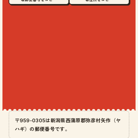
〒959-0305は新潟県西蒲原郡弥彦村矢作（ヤ
ハギ）の郵便番号です。