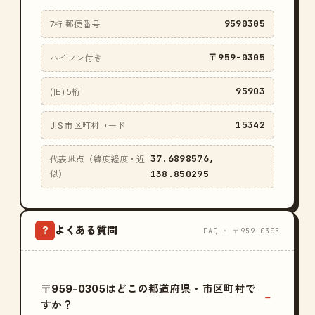
9590305
7桁 郵便番号
〒959-0305
ハイフン付き
95903
(旧) 5桁
15342
JIS 市区町村コード
37.6898576,
代表地点（緯度経度・近
138.850295
似）
よくある質問
?
FAQ · 〒959-0305
〒959-0305はどこの都道府県・市区町村で
すか？