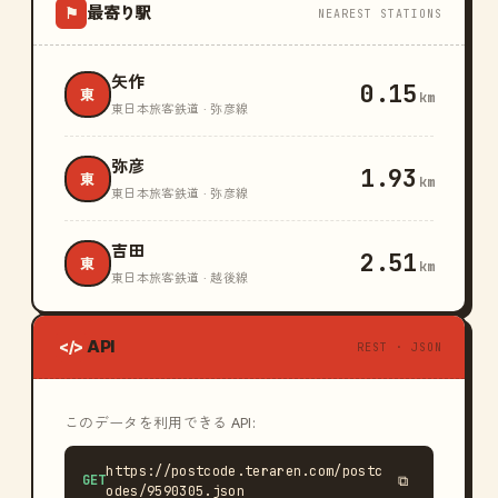
最寄り駅
⚑
NEAREST STATIONS
矢作
0.15
東
km
東日本旅客鉄道 · 弥彦線
弥彦
1.93
東
km
東日本旅客鉄道 · 弥彦線
吉田
2.51
東
km
東日本旅客鉄道 · 越後線
API
</>
REST · JSON
このデータを利用できる API:
https://postcode.teraren.com/postc
GET
⧉
odes/9590305.json