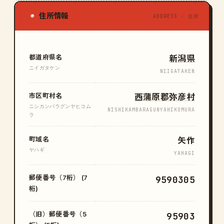
住所情報
◉
ADDRESS · 住所
都道府県名
新潟県
ニイガタケン
NIIGATAKEN
市区町村名
西蒲原郡弥彦村
ニシカンバラグンヤヒコム
NISHIKAMBARAGUNYAHIKOMURA
ラ
町域名
矢作
ヤハギ
YAHAGI
郵便番号（7桁） (7
9590305
桁)
（旧）郵便番号（5
95903