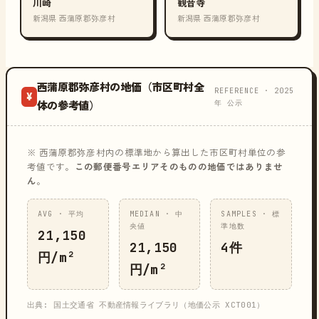
川崎
観音寺
新潟県 西蒲原郡弥彦村
新潟県 西蒲原郡弥彦村
西蒲原郡弥彦村の地価（市区町村全
REFERENCE · 2025
¥
年 公示
体の参考値）
※ 西蒲原郡弥彦村内の標準地から算出した市区町村単位の参
考値です。
この郵便番号エリアそのものの地価ではありませ
ん
。
AVG · 平均
MEDIAN · 中
SAMPLES · 標
央値
準地数
21,150
21,150
4件
円/m²
円/m²
出典: 国土交通省 不動産情報ライブラリ（地価公示 XCT001）