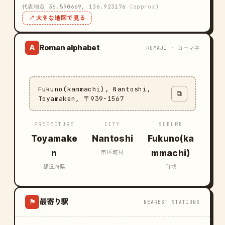
代表地点 36.590669, 136.923176
(approx)
↗ 大きな地図で見る
Roman alphabet
A
ROMAJI · ローマ字
Fukuno(kammachi), Nantoshi,
⧉
Toyamaken, 〒939-1567
PREFECTURE
CITY
SUBURB
Toyamake
Nantoshi
Fukuno(ka
n
mmachi)
市区町村
都道府県
町域
最寄り駅
⚑
NEAREST STATIONS