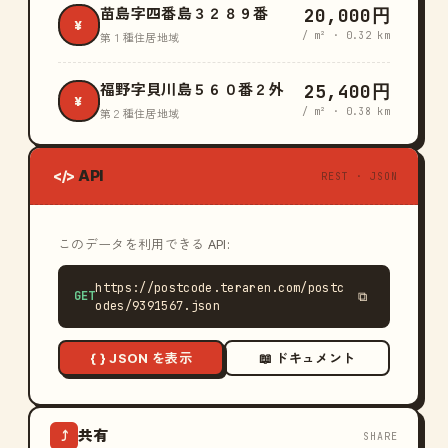
20,000円
苗島字四番島３２８９番
¥
/ m² · 0.32 km
第１種住居地域
25,400円
福野字貝川島５６０番２外
¥
/ m² · 0.38 km
第２種住居地域
API
</>
REST · JSON
このデータを利用できる API:
https://postcode.teraren.com/postc
GET
⧉
odes/9391567.json
{ } JSON を表示
📖 ドキュメント
共有
⤴
SHARE