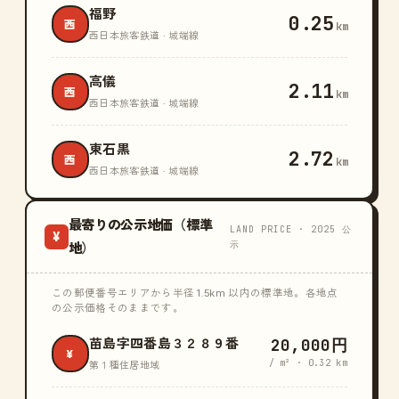
福野
0.25
西
km
西日本旅客鉄道 · 城端線
高儀
2.11
西
km
西日本旅客鉄道 · 城端線
東石黒
2.72
西
km
西日本旅客鉄道 · 城端線
最寄りの公示地価（標準
LAND PRICE · 2025 公
¥
示
地）
この郵便番号エリアから半径 1.5km 以内の標準地。各地点
の公示価格そのままです。
20,000円
苗島字四番島３２８９番
¥
/ m² · 0.32 km
第１種住居地域