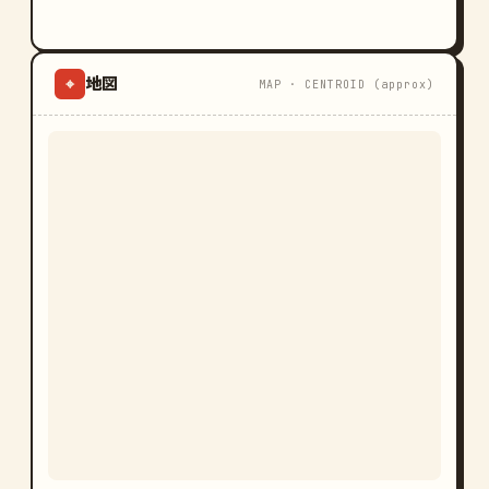
地図
⌖
MAP · CENTROID (approx)