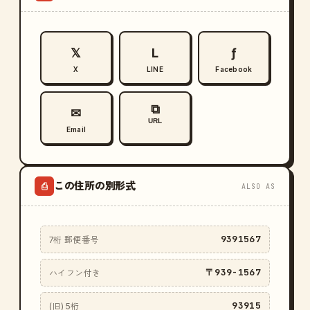
𝕏
L
ƒ
X
LINE
Facebook
⧉
✉
URL
Email
この住所の別形式
⎙
ALSO AS
9391567
7桁 郵便番号
〒939-1567
ハイフン付き
93915
(旧) 5桁