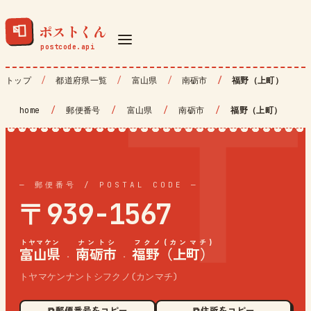
ポストくん
📮
トップ
都道府県一覧
富山県
南砺市
福野（上町）
home
/
郵便番号
/
富山県
/
南砺市
/
福野（上町）
— 郵便番号 / POSTAL CODE —
〒939-1567
トヤマケン
ナントシ
フクノ(カンマチ)
富山県
南砺市
福野（上町）
·
·
トヤマケンナントシフクノ(カンマチ)
⧉ 郵便番号をコピー
⧉ 住所をコピー