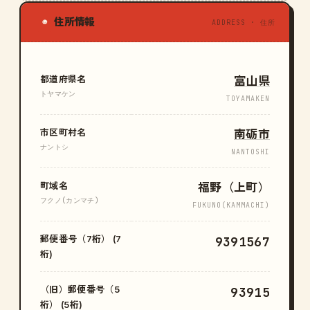
住所情報
◉
ADDRESS · 住所
都道府県名
富山県
トヤマケン
TOYAMAKEN
市区町村名
南砺市
ナントシ
NANTOSHI
町域名
福野（上町）
フクノ(カンマチ)
FUKUNO(KAMMACHI)
郵便番号（7桁） (7
9391567
桁)
（旧）郵便番号（5
93915
桁） (5桁)