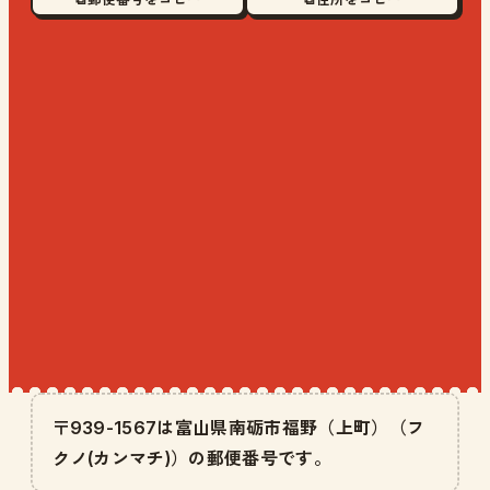
〒939-1567は富山県南砺市福野（上町）（フ
クノ(カンマチ)）の郵便番号です。