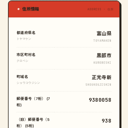
住所情報
◉
ADDRESS · 住所
都道府県名
富山県
トヤマケン
TOYAMAKEN
市区町村名
黒部市
クロベシ
KUROBESHI
町域名
正光寺新
ショウコウジシン
SHOUKOUJISHIN
郵便番号（7桁） (7
9380058
桁)
（旧）郵便番号（5
938
桁） (5桁)