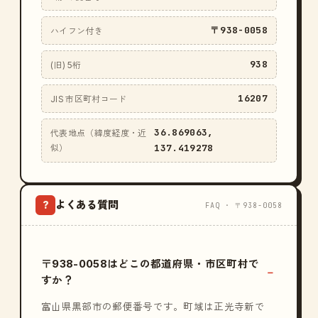
〒938-0058
ハイフン付き
938
(旧) 5桁
16207
JIS 市区町村コード
36.869063,
代表地点（緯度経度・近
137.419278
似）
よくある質問
?
FAQ · 〒938-0058
〒938-0058はどこの都道府県・市区町村で
すか？
富山県黒部市の郵便番号です。町域は正光寺新で