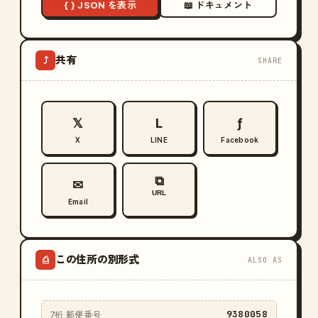
{ } JSON を表示
📖 ドキュメント
共有
⤴
SHARE
𝕏
L
ƒ
X
LINE
Facebook
⧉
✉
URL
Email
この住所の別形式
⎙
ALSO AS
9380058
7桁 郵便番号