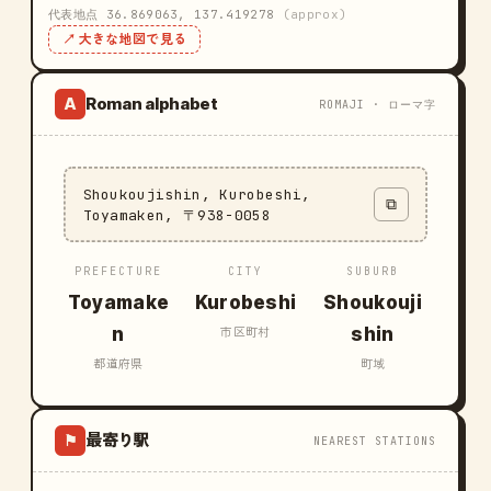
代表地点 36.869063, 137.419278
(approx)
↗ 大きな地図で見る
Roman alphabet
A
ROMAJI · ローマ字
Shoukoujishin, Kurobeshi,
⧉
Toyamaken, 〒938-0058
PREFECTURE
CITY
SUBURB
Toyamake
Kurobeshi
Shoukouji
n
shin
市区町村
都道府県
町域
最寄り駅
⚑
NEAREST STATIONS