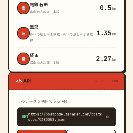
電鉄石田
0.5
富
km
富山地方鉄道 · 本線
黒部
1.35
あ
km
あいの風とやま鉄道 · あいの風とやま鉄道
線
経田
2.27
富
km
富山地方鉄道 · 本線
API
</>
REST · JSON
このデータを利用できる API:
https://postcode.teraren.com/postc
GET
⧉
odes/9380058.json