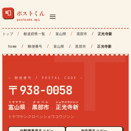
ポストくん
📮
トップ
都道府県一覧
富山県
黒部市
正光寺新
home
/
郵便番号
/
富山県
/
黒部市
/
正光寺新
— 郵便番号 / POSTAL CODE —
〒938-0058
トヤマケン
クロベシ
ショウコウジシン
富山県
黒部市
正光寺新
·
·
トヤマケンクロベシショウコウジシン
⧉ 郵便番号をコピー
⧉ 住所をコピー