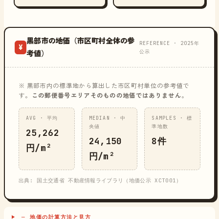
黒部市の地価（市区町村全体の参
REFERENCE · 2025年
¥
公示
考値）
※ 黒部市内の標準地から算出した市区町村単位の参考値で
す。
この郵便番号エリアそのものの地価ではありません
。
AVG · 平均
MEDIAN · 中
SAMPLES · 標
央値
準地数
25,262
24,150
8件
円/m²
円/m²
出典: 国土交通省 不動産情報ライブラリ（地価公示 XCT001）
─ 地価の計算方法と見方