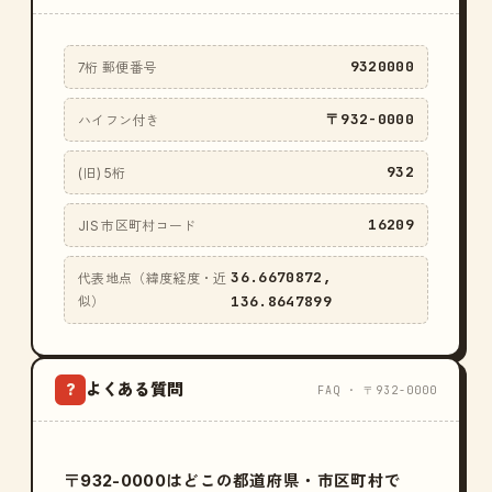
9320000
7桁 郵便番号
〒932-0000
ハイフン付き
932
(旧) 5桁
16209
JIS 市区町村コード
36.6670872,
代表地点（緯度経度・近
136.8647899
似）
よくある質問
?
FAQ · 〒932-0000
〒932-0000はどこの都道府県・市区町村で