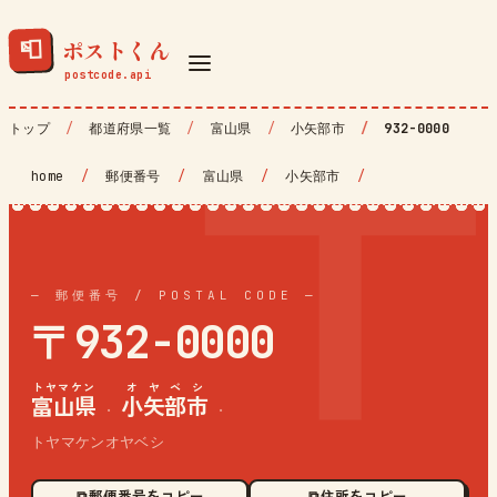
ポストくん
📮
トップ
都道府県一覧
富山県
小矢部市
932-0000
home
/
郵便番号
/
富山県
/
小矢部市
/
— 郵便番号 / POSTAL CODE —
〒932-0000
トヤマケン
オヤベシ
富山県
小矢部市
·
·
トヤマケンオヤベシ
⧉ 郵便番号をコピー
⧉ 住所をコピー