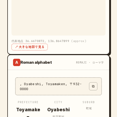
代表地点 36.6670872, 136.8647899
(approx)
↗ 大きな地図で見る
Roman alphabet
A
ROMAJI · ローマ字
, Oyabeshi, Toyamaken, 〒932-
⧉
0000
PREFECTURE
CITY
SUBURB
町域
Toyamake
Oyabeshi
市区町村