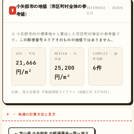
小矢部市の地価（市区町村全体の参
REFERENCE · 2025年
¥
公示
考値）
※ 小矢部市内の標準地から算出した市区町村単位の参考値で
す。
この郵便番号エリアそのものの地価ではありません
。
AVG · 平均
MEDIAN · 中
SAMPLES · 標
央値
準地数
21,666
25,200
6件
円/m²
円/m²
出典: 国土交通省 不動産情報ライブラリ（地価公示 XCT001）
─ 地価の計算方法と見方
← 富山県 小矢部市 の郵便番号一覧へ戻る