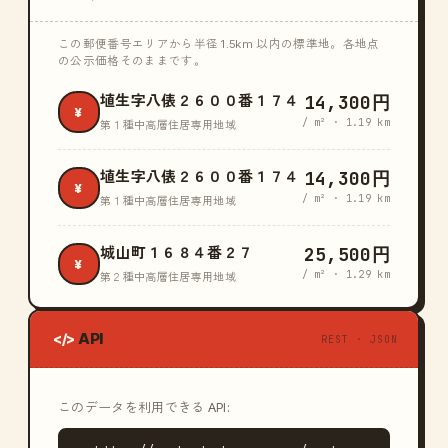
この郵便番号エリアから半径 1.5km 以内の標準地。各地点
の公示価格そのままです。
14,300円
埴生字八俵２６００番１７４
¥
/ m² · 1.19 km
第１種中高層住居専用地域
14,300円
埴生字八俵２６００番１７４
¥
/ m² · 1.19 km
第１種中高層住居専用地域
25,500円
城山町１６８４番２７
¥
/ m² · 1.29 km
第２種中高層住居専用地域
API
</>
REST · JSON
このデータを利用できる API: