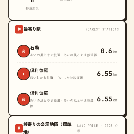
n
都道府県
最寄り駅
⚑
NEAREST STATIONS
石動
0.6
あ
km
あいの風とやま鉄道 · あいの風とやま鉄道線
倶利伽羅
6.55
I
km
IRいしかわ鉄道 · IRいしかわ鉄道線
倶利伽羅
6.55
あ
km
あいの風とやま鉄道 · あいの風とやま鉄道
線
最寄りの公示地価（標準
LAND PRICE · 2025 公
¥
示
地）