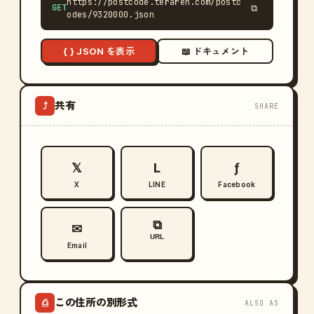
https://postcode.teraren.com/postc
GET
⧉
odes/9320000.json
{ } JSON を表示
📖 ドキュメント
共有
⤴
SHARE
𝕏
L
ƒ
X
LINE
Facebook
⧉
✉
URL
Email
この住所の別形式
⎙
ALSO AS