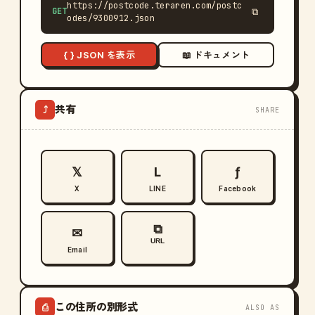
https://postcode.teraren.com/postc
GET
⧉
odes/9300912.json
{ } JSON を表示
📖 ドキュメント
共有
⤴
SHARE
𝕏
L
ƒ
X
LINE
Facebook
⧉
✉
URL
Email
この住所の別形式
⎙
ALSO AS