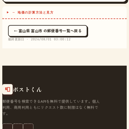
─ 地価の計算方法と見方
← 富山県 富山市 の郵便番号一覧へ戻る
最終更新日 ·
2026/08/01 03:00:12
ポストくん
📮
郵便番号を検索できるAPIを無料で提供しています。個人
利用、商用利用ともにリクエスト数に制限はなく無料で
す。