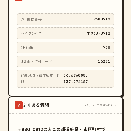
9300912
7桁 郵便番号
〒930-0912
ハイフン付き
930
(旧) 5桁
16201
JIS 市区町村コード
36.696008,
代表地点（緯度経度・近
137.274187
似）
よくある質問
?
FAQ · 〒930-0912
〒930-0912はどこの都道府県・市区町村で