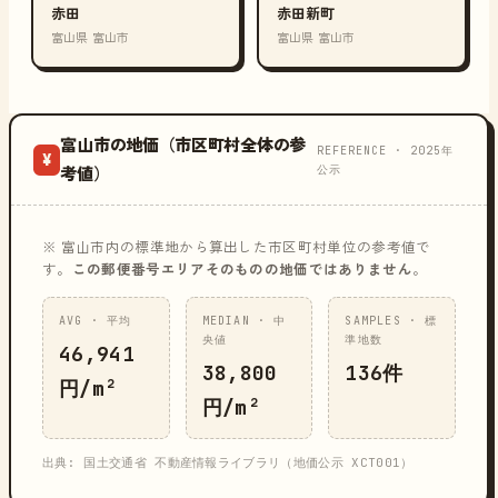
赤田
赤田新町
富山県 富山市
富山県 富山市
富山市の地価（市区町村全体の参
REFERENCE · 2025年
¥
公示
考値）
※ 富山市内の標準地から算出した市区町村単位の参考値で
す。
この郵便番号エリアそのものの地価ではありません
。
AVG · 平均
MEDIAN · 中
SAMPLES · 標
央値
準地数
46,941
38,800
136件
円/m²
円/m²
出典: 国土交通省 不動産情報ライブラリ（地価公示 XCT001）