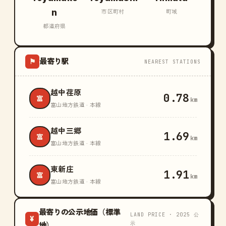
n
市区町村
町域
都道府県
最寄り駅
⚑
NEAREST STATIONS
越中荏原
0.78
富
km
富山地方鉄道 · 本線
越中三郷
1.69
富
km
富山地方鉄道 · 本線
東新庄
1.91
富
km
富山地方鉄道 · 本線
最寄りの公示地価（標準
LAND PRICE · 2025 公
¥
示
地）