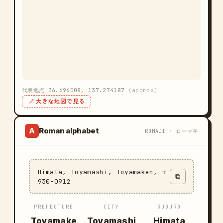
代表地点 36.696008, 137.274187
(approx)
↗ 大きな地図で見る
Roman alphabet
A
ROMAJI · ローマ字
Himata, Toyamashi, Toyamaken, 〒
⧉
930-0912
PREFECTURE
CITY
SUBURB
Toyamake
Toyamashi
Himata