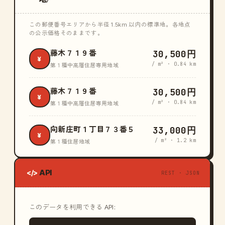
この郵便番号エリアから半径 1.5km 以内の標準地。各地点
の公示価格そのままです。
30,500円
藤木７１９番
¥
/ m² · 0.84 km
第１種中高層住居専用地域
30,500円
藤木７１９番
¥
/ m² · 0.84 km
第１種中高層住居専用地域
33,000円
向新庄町１丁目７３番５
¥
/ m² · 1.2 km
第１種住居地域
API
</>
REST · JSON
このデータを利用できる API: