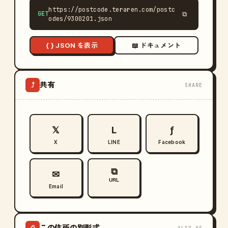
https://postcode.teraren.com/postc
GET
⧉
odes/9300201.json
{ } JSON を表示
📖 ドキュメント
共有
⤴
SHARE
𝕏
L
ƒ
X
LINE
Facebook
⧉
✉
URL
Email
この住所の別形式
⎙