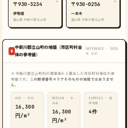
→
→
〒930-3234
〒930-0256
伊勢屋
一本木
富山県 中新川郡立山町
富山県 中新川郡立山町
中新川郡立山町の地価（市区町村全
REFERENCE · 2025
¥
年 公示
体の参考値）
※ 中新川郡立山町内の標準地から算出した市区町村単位の参
考値です。
この郵便番号エリアそのものの地価ではありませ
ん
。
AVG · 平均
MEDIAN · 中
SAMPLES · 標
央値
準地数
16,300
16,300
4件
円/m²
円/m²