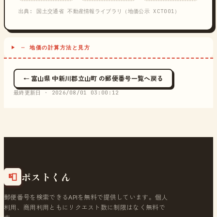
出典: 国土交通省 不動産情報ライブラリ（地価公示 XCT001）
─ 地価の計算方法と見方
← 富山県 中新川郡立山町 の郵便番号一覧へ戻る
最終更新日 ·
2026/08/01 03:00:12
ポストくん
📮
郵便番号を検索できるAPIを無料で提供しています。個人
利用、商用利用ともにリクエスト数に制限はなく無料で