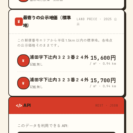
最寄りの公示地価（標準
LAND PRICE · 2025 公
¥
示
地）
この郵便番号エリアから半径 1.5km 以内の標準地。各地点
の公示価格そのままです。
15,600円
浦田字下辻内３２３番２４外
¥
/ m² · 0.94 km
記載無し
15,700円
浦田字下辻内３２３番２４外
¥
/ m² · 0.94 km
記載無し
API
</>
REST · JSON
このデータを利用できる API: