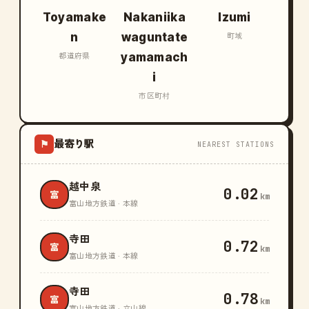
Toyamake
Nakaniika
Izumi
n
waguntate
町域
yamamach
都道府県
i
市区町村
最寄り駅
⚑
NEAREST STATIONS
越中泉
0.02
富
km
富山地方鉄道 · 本線
寺田
0.72
富
km
富山地方鉄道 · 本線
寺田
0.78
富
km
富山地方鉄道 · 立山線