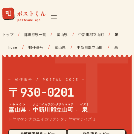
ポストくん
📮
トップ
都道府県一覧
富山県
中新川郡立山町
泉
home
/
郵便番号
/
富山県
/
中新川郡立山町
/
泉
— 郵便番号 / POSTAL CODE —
〒930-0201
トヤマケン
ナカニイカワグンタテヤママチ
イズミ
富山県
中新川郡立山町
泉
·
·
トヤマケンナカニイカワグンタテヤママチイズミ
⧉ 郵便番号をコピー
⧉ 住所をコピー