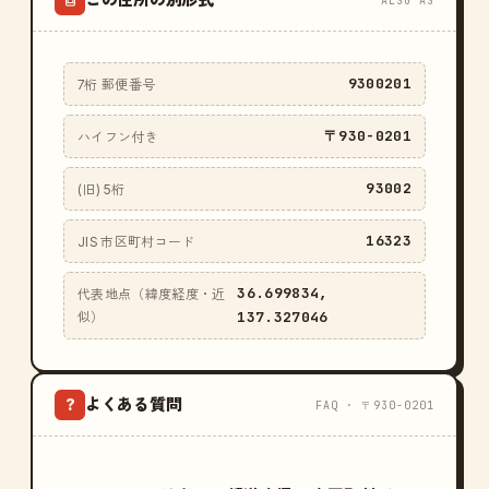
ALSO AS
9300201
7桁 郵便番号
〒930-0201
ハイフン付き
93002
(旧) 5桁
16323
JIS 市区町村コード
36.699834,
代表地点（緯度経度・近
137.327046
似）
よくある質問
?
FAQ · 〒930-0201