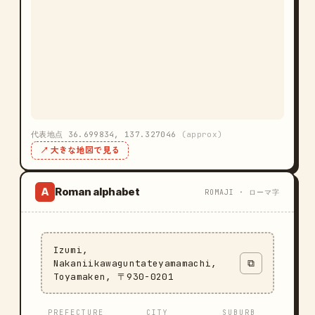
代表地点 36.699834, 137.327046
(approx)
↗ 大きな地図で見る
Roman alphabet
A
ROMAJI · ローマ字
Izumi,
Nakaniikawaguntateyamamachi,
⧉
Toyamaken, 〒930-0201
PREFECTURE
CITY
SUBURB