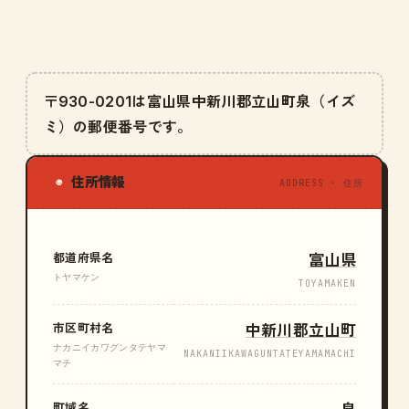
〒930-0201は富山県中新川郡立山町泉（イズ
ミ）の郵便番号です。
住所情報
◉
ADDRESS · 住所
都道府県名
富山県
トヤマケン
TOYAMAKEN
市区町村名
中新川郡立山町
ナカニイカワグンタテヤマ
NAKANIIKAWAGUNTATEYAMAMACHI
マチ
町域名