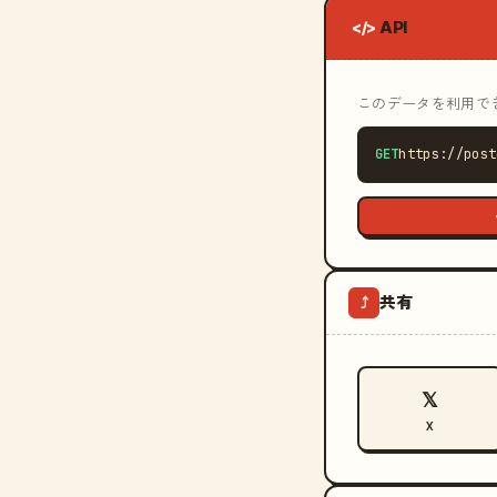
API
</>
このデータを利用できる
GET
https://post
共有
⤴
𝕏
X