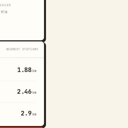
UBURB
町域
NEAREST STATIONS
1.88
km
2.46
km
2.9
km