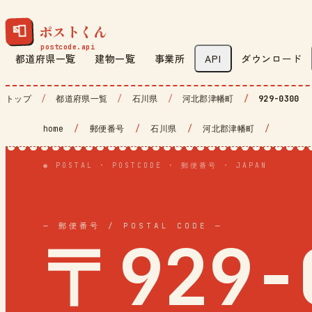
ポストくん
📮
都道府県一覧
建物一覧
事業所
API
ダウンロード
トップ
都道府県一覧
石川県
河北郡津幡町
929-0300
home
/
郵便番号
/
石川県
/
河北郡津幡町
/
◉ POSTAL · POSTCODE · 郵便番号 · JAPAN
— 郵便番号 / POSTAL CODE —
〒929-