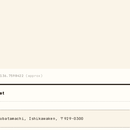
136.7598422
(approx)
et
subatamachi, Ishikawaken, 〒929-0300