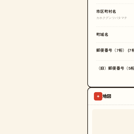
市区町村名
カホクグンツバタマチ
町域名
郵便番号（7桁） (7桁
（旧）郵便番号（5桁）
地図
⌖