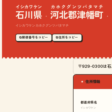
イシカワケン
カホクグンツバタマチ
石川県
河北郡津幡町
·
·
イシカワケンカホクグンツバタマチ
⧉ 郵便番号をコピー
⧉ 住所をコピー
〒929-0300
住所情報
◉
都道府県名
イシカワケン