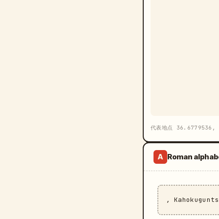
代表地点 36.6779536, 
Roman alphab
A
, Kahokugunt