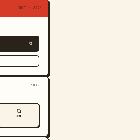
REST · JSON
⧉
SHARE
⧉
URL