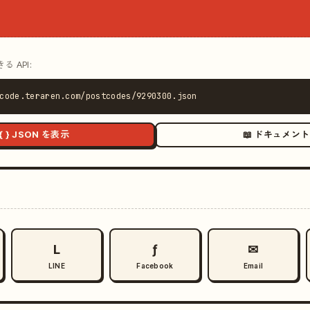
 API:
code.teraren.com/postcodes/9290300.json
{ } JSON を表示
📖 ドキュメント
L
ƒ
✉
LINE
Facebook
Email