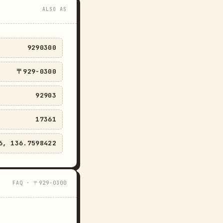
ALSO AS
9290300
〒929-0300
92903
17361
6, 136.7598422
FAQ · 〒929-0300