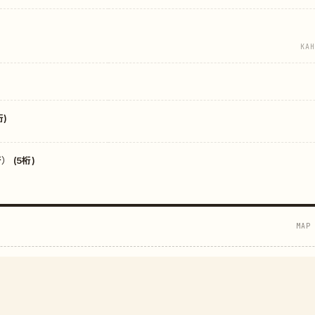
KAH
)
 (5桁)
MAP