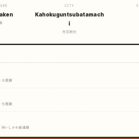
TURE
CITY
S
waken
Kahokuguntsubatamach
i
県
市区町村
· 七尾線
· 七尾線
· IRいしかわ鉄道線