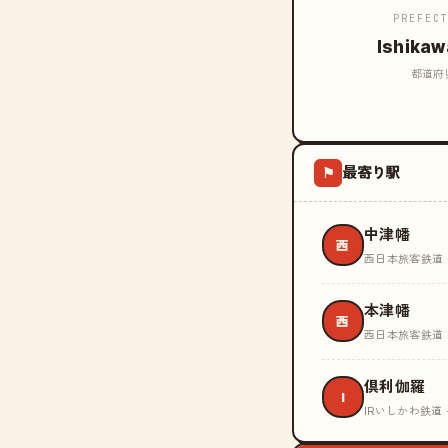
PREFEC
Ishika
都道府
最寄り駅
⚑
中津幡
西
西日本旅客鉄道 
本津幡
西
西日本旅客鉄道 
倶利伽羅
I
IRいしかわ鉄道 