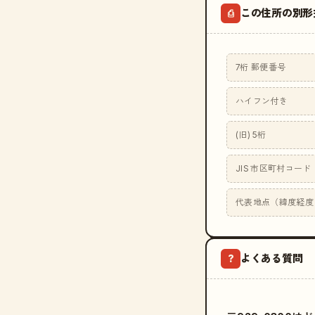
この住所の別形
⎙
7桁 郵便番号
ハイフン付き
(旧) 5桁
JIS 市区町村コード
代表地点（緯度経度
よくある質問
?