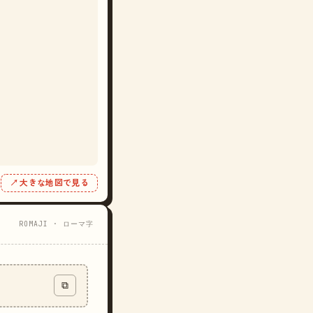
↗ 大きな地図で見る
ROMAJI · ローマ字
⧉