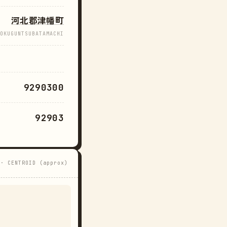
河北郡津幡町
OKUGUNTSUBATAMACHI
9290300
92903
 · CENTROID (approx)