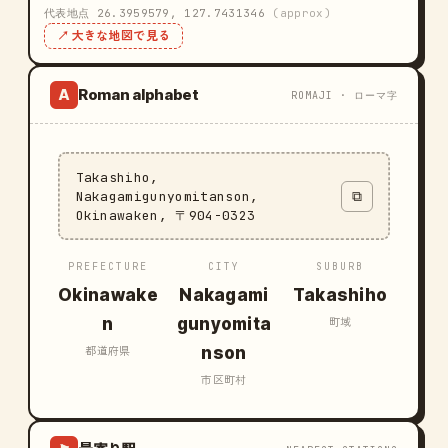
代表地点 26.3959579, 127.7431346
(approx)
↗ 大きな地図で見る
Roman alphabet
A
ROMAJI · ローマ字
Takashiho,
Nakagamigunyomitanson,
⧉
Okinawaken, 〒904-0323
PREFECTURE
CITY
SUBURB
Okinawake
Nakagami
Takashiho
n
gunyomita
町域
nson
都道府県
市区町村