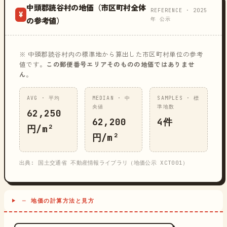
中頭郡読谷村の地価（市区町村全体
REFERENCE · 2025
¥
年 公示
の参考値）
※ 中頭郡読谷村内の標準地から算出した市区町村単位の参考
値です。
この郵便番号エリアそのものの地価ではありませ
ん
。
AVG · 平均
MEDIAN · 中
SAMPLES · 標
央値
準地数
62,250
62,200
4件
円/m²
円/m²
出典: 国土交通省 不動産情報ライブラリ（地価公示 XCT001）
─ 地価の計算方法と見方