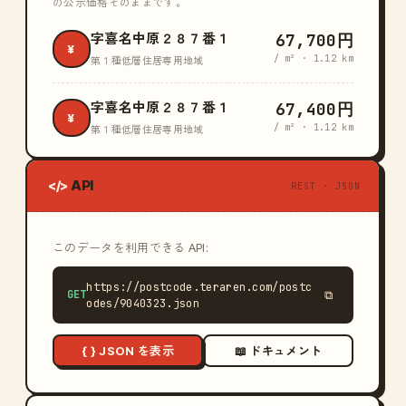
の公示価格そのままです。
67,700円
字喜名中原２８７番１
¥
/ m² · 1.12 km
第１種低層住居専用地域
67,400円
字喜名中原２８７番１
¥
/ m² · 1.12 km
第１種低層住居専用地域
API
</>
REST · JSON
このデータを利用できる API:
https://postcode.teraren.com/postc
GET
⧉
odes/9040323.json
{ } JSON を表示
📖 ドキュメント