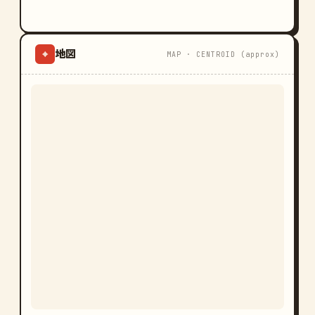
地図
⌖
MAP · CENTROID (approx)