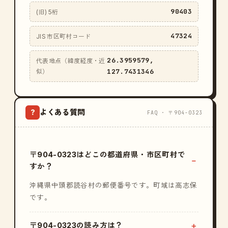
90403
(旧) 5桁
47324
JIS 市区町村コード
26.3959579,
代表地点（緯度経度・近
127.7431346
似）
よくある質問
?
FAQ · 〒904-0323
〒904-0323はどこの都道府県・市区町村で
すか？
沖縄県中頭郡読谷村の郵便番号です。町域は高志保
です。
〒904-0323の読み方は？