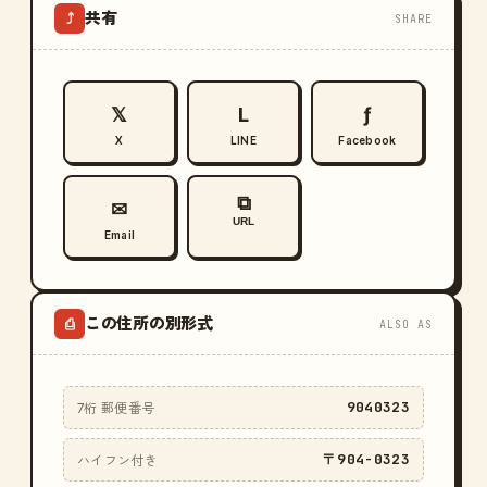
共有
⤴
SHARE
𝕏
L
ƒ
X
LINE
Facebook
⧉
✉
URL
Email
この住所の別形式
⎙
ALSO AS
9040323
7桁 郵便番号
〒904-0323
ハイフン付き