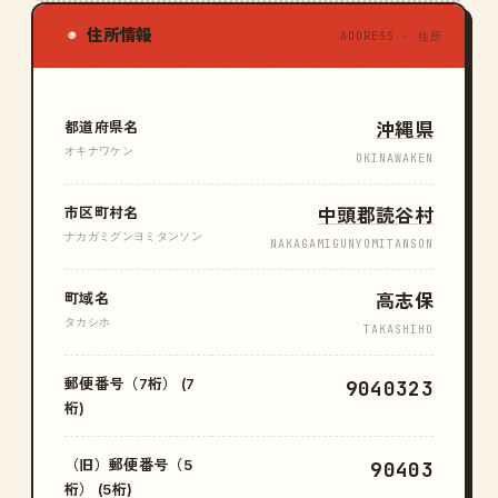
住所情報
◉
ADDRESS · 住所
都道府県名
沖縄県
オキナワケン
OKINAWAKEN
市区町村名
中頭郡読谷村
ナカガミグンヨミタンソン
NAKAGAMIGUNYOMITANSON
町域名
高志保
タカシホ
TAKASHIHO
郵便番号（7桁） (7
9040323
桁)
（旧）郵便番号（5
90403
桁） (5桁)