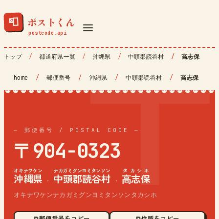
ポストくん
📮
トップ
都道府県一覧
沖縄県
中頭郡読谷村
高志保
home
/
郵便番号
/
沖縄県
/
中頭郡読谷村
/
高志保
— 郵便番号 / POSTAL CODE —
〒904-0323
オキナワケン
ナカガミグンヨミタンソン
タカシホ
沖縄県
中頭郡読谷村
高志保
·
·
オキナワケンナカガミグンヨミタンソンタカシホ
⧉ 郵便番号をコピー
⧉ 住所をコピー