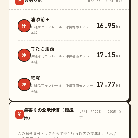
最寄り駅
⚑
NEAREST STATIONS
浦添前田
16.95
沖
km
沖縄都市モノレール · 沖縄都市モノレー
ル線
てだこ浦西
17.15
沖
km
沖縄都市モノレール · 沖縄都市モノレー
ル線
経塚
17.77
沖
km
沖縄都市モノレール · 沖縄都市モノレー
ル線
最寄りの公示地価（標準
LAND PRICE · 2025 公
¥
示
地）
この郵便番号エリアから半径 1.5km 以内の標準地。各地点