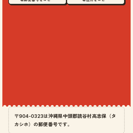
〒904-0323は沖縄県中頭郡読谷村高志保（タ
カシホ）の郵便番号です。