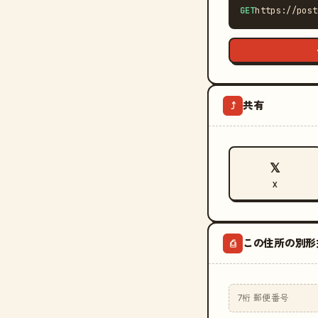
GET
https://post
共有
⤴
𝕏
X
この住所の別形
⎙
7桁 郵便番号