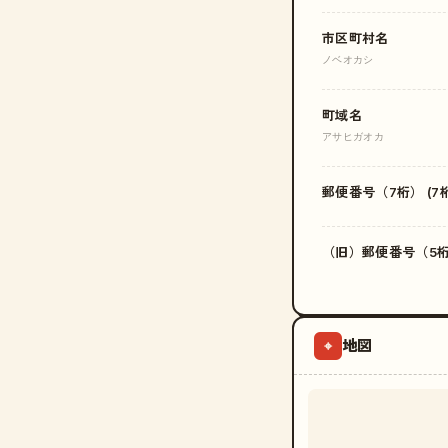
市区町村名
ノベオカシ
町域名
アサヒガオカ
郵便番号（7桁） (7桁
（旧）郵便番号（5桁）
地図
⌖