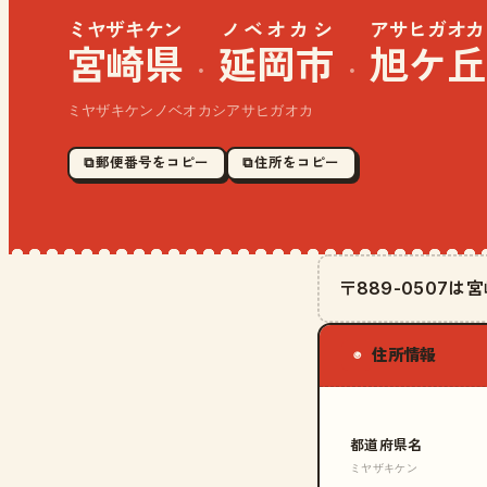
ミヤザキケン
ノベオカシ
アサヒガオカ
宮崎県
延岡市
旭ケ丘
·
·
ミヤザキケンノベオカシアサヒガオカ
⧉ 郵便番号をコピー
⧉ 住所をコピー
〒889-0507
住所情報
◉
都道府県名
ミヤザキケン