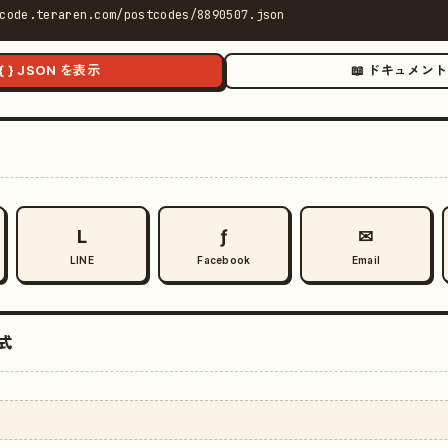
code.teraren.com/postcodes/8890507.json
{ } JSON を表示
📖 ドキュメント
L
ƒ
✉
LINE
Facebook
Email
式