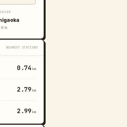
UBURB
higaoka
町域
NEAREST STATIONS
0.74
km
2.79
km
2.99
km