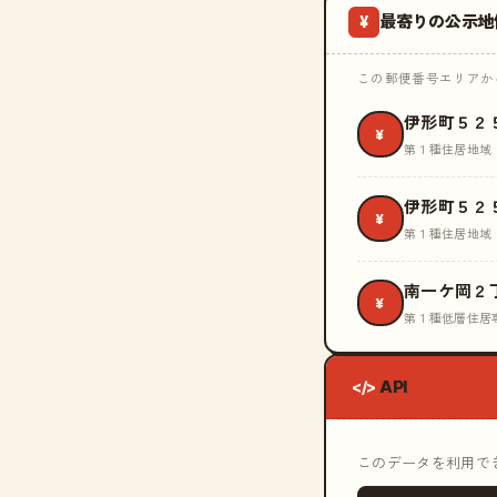
最寄りの公示地
¥
この郵便番号エリアから
伊形町５２
¥
第１種住居地域
伊形町５２
¥
第１種住居地域
南一ケ岡２
¥
第１種低層住居
API
</>
このデータを利用できる