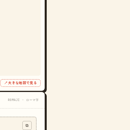
↗ 大きな地図で見る
ROMAJI · ローマ字
⧉