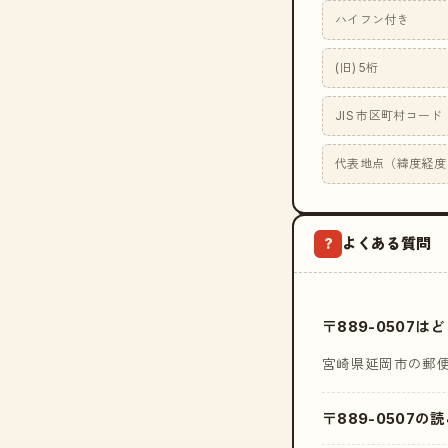
ハイフン付き
(旧) 5桁
JIS 市区町村コード
代表地点（緯度経度
よくある質問
?
〒889-0507
宮崎県延岡市の郵
〒889-0507の