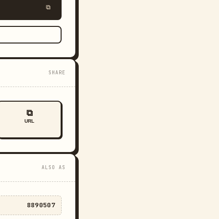
⧉
SHARE
⧉
URL
ALSO AS
8890507