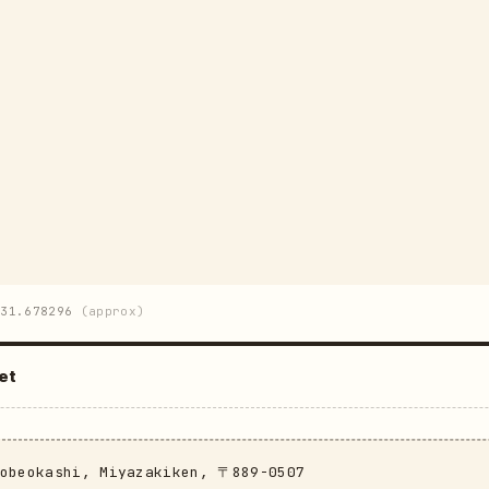
31.678296
(approx)
et
Nobeokashi, Miyazakiken, 〒889-0507