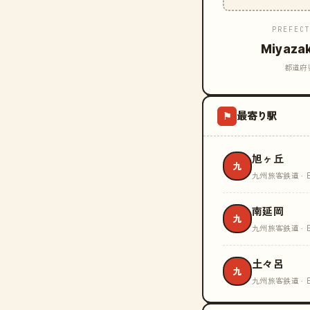
PREFEC
Miyaza
都道府
最寄り駅
⚑
旭ヶ丘
九
九州旅客鉄道 · 
南延岡
九
九州旅客鉄道 · 
土々呂
九
九州旅客鉄道 · 