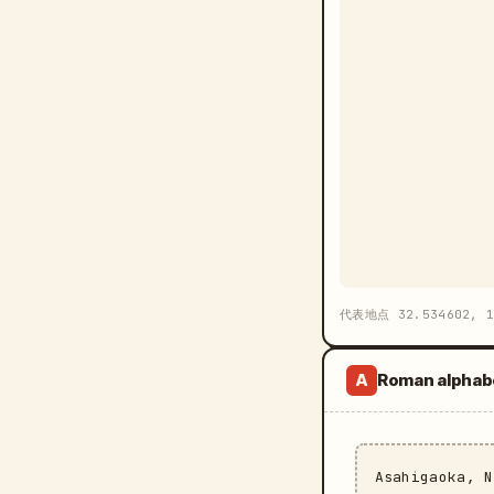
代表地点 32.534602, 1
Roman alphab
A
Asahigaoka, 