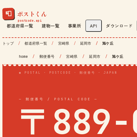
ポストくん
📮
都道府県一覧
建物一覧
事業所
API
ダウンロード
トップ
都道府県一覧
宮崎県
延岡市
旭ケ丘
home
/
郵便番号
/
宮崎県
/
延岡市
/
旭ケ丘
◉ POSTAL · POSTCODE · 郵便番号 · JAPAN
— 郵便番号 / POSTAL CODE —
〒889-