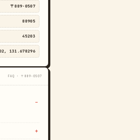
〒889-0507
88905
45203
02, 131.678296
FAQ · 〒889-0507