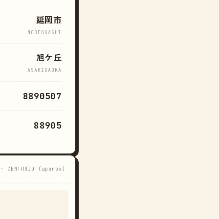
延岡市
NOBEOKASHI
旭ケ丘
ASAHIGAOKA
8890507
88905
 · CENTROID (approx)