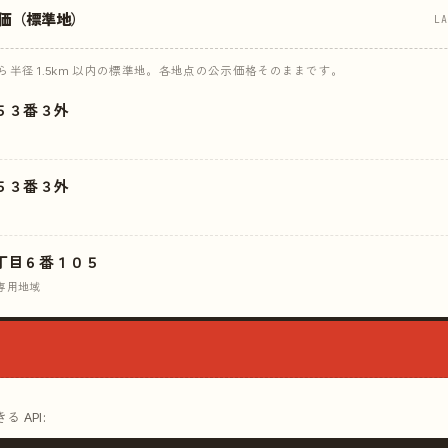
価（標準地）
L
半径 1.5km 以内の標準地。各地点の公示価格そのままです。
５３番３外
５３番３外
丁目６番１０５
専用地域
 API: