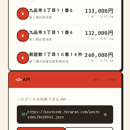
113,000円
九品寺３丁目１１番６
¥
/ m² · 0.57 km
第２種住居地域
112,000円
九品寺３丁目１１番６
¥
/ m² · 0.57 km
第２種住居地域
260,000円
新屋敷１丁目１０番１４外
¥
/ m² · 0.75 km
第２種中高層住居専用地域
API
</>
REST · JSON
このデータを利用できる API:
https://postcode.teraren.com/postc
GET
⧉
odes/8620941.json