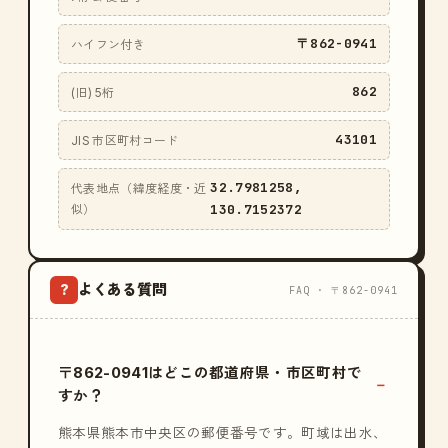
〒862-0941
ハイフン付き
862
(旧) 5桁
43101
JIS 市区町村コード
32.7981258,
代表地点（緯度経度・近
130.7152372
似）
よくある質問
?
FAQ · 〒862-0941
〒862-0941はどこの都道府県・市区町村で
すか？
熊本県熊本市中央区の郵便番号です。町域は出水、