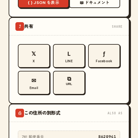
{ } JSON を表示
📖 ドキュメント
共有
⤴
SHARE
𝕏
L
ƒ
X
LINE
Facebook
⧉
✉
URL
Email
この住所の別形式
⎙
ALSO AS
8620941
7桁 郵便番号