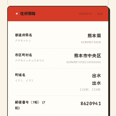
住所情報
◉
ADDRESS · 住所
都道府県名
熊本県
クマモトケン
KUMAMOTOKEN
市区町村名
熊本市中央区
クマモトシチュウオウク
KUMAMOTOSHICHUUOUKU
町域名
出水
イズミ、イズミ
出水
IZUMI、IZUMI
郵便番号（7桁） (7
8620941
桁)