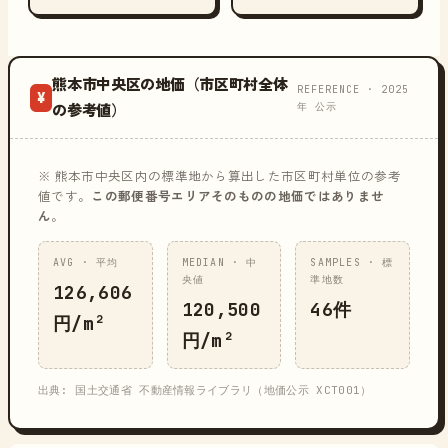
熊本市中央区の地価（市区町村全体
REFERENCE · 2025
¥
年 公示
の参考値）
※ 熊本市中央区内の標準地から算出した市区町村単位の参考
値です。
この郵便番号エリアそのものの地価ではありませ
ん
。
AVG · 平均
MEDIAN · 中
SAMPLES · 標
央値
準地数
126,606
120,500
46件
円/m²
円/m²
出典: 国土交通省 不動産情報ライブラリ（地価公示 XCT001）