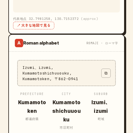
代表地点 32.7981258, 130.7152372
(approx)
↗ 大きな地図で見る
Roman alphabet
A
ROMAJI · ローマ字
Izumi、izumi,
Kumamotoshichuuouku,
⧉
Kumamotoken, 〒862-0941
PREFECTURE
CITY
SUBURB
Kumamoto
Kumamoto
Izumi、
ken
shichuuou
izumi
ku
都道府県
町域
市区町村