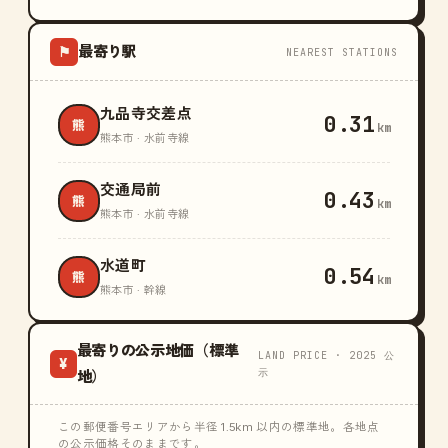
最寄り駅
⚑
NEAREST STATIONS
九品寺交差点
0.31
熊
km
熊本市 · 水前寺線
交通局前
0.43
熊
km
熊本市 · 水前寺線
水道町
0.54
熊
km
熊本市 · 幹線
最寄りの公示地価（標準
LAND PRICE · 2025 公
¥
示
地）
この郵便番号エリアから半径 1.5km 以内の標準地。各地点
の公示価格そのままです。