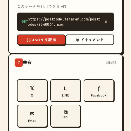
このデータを利用できる API:
https://postcode.teraren.com/postc
GET
⧉
odes/8040064.json
{ } JSON を表示
📖 ドキュメント
共有
⤴
SHARE
𝕏
L
ƒ
X
LINE
Facebook
⧉
✉
URL
Email