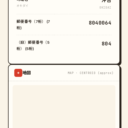
沖台
オキダイ
OKIDAI
郵便番号（7桁） (7
8040064
桁)
（旧）郵便番号（5
804
桁） (5桁)
地図
⌖
MAP · CENTROID (approx)