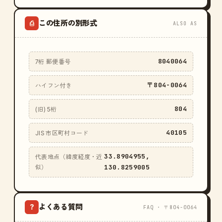
この住所の別形式
⎙
ALSO AS
8040064
7桁 郵便番号
〒804-0064
ハイフン付き
804
(旧) 5桁
40105
JIS 市区町村コード
33.8904955,
代表地点（緯度経度・近
130.8259005
似）
よくある質問
?
FAQ · 〒804-0064