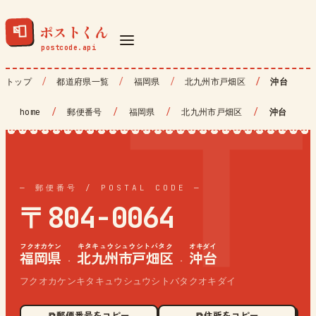
ポストくん
📮
トップ
都道府県一覧
福岡県
北九州市戸畑区
沖台
home
/
郵便番号
/
福岡県
/
北九州市戸畑区
/
沖台
— 郵便番号 / POSTAL CODE —
〒804-0064
フクオカケン
キタキュウシュウシトバタク
オキダイ
福岡県
北九州市戸畑区
沖台
·
·
フクオカケンキタキュウシュウシトバタクオキダイ
⧉ 郵便番号をコピー
⧉ 住所をコピー