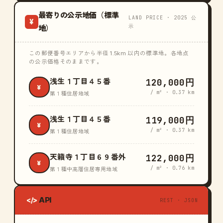
最寄りの公示地価（標準
LAND PRICE · 2025 公
¥
示
地）
この郵便番号エリアから半径 1.5km 以内の標準地。各地点
の公示価格そのままです。
120,000円
浅生１丁目４５番
¥
/ m² · 0.37 km
第１種住居地域
119,000円
浅生１丁目４５番
¥
/ m² · 0.37 km
第１種住居地域
122,000円
天籟寺１丁目６９番外
¥
/ m² · 0.76 km
第１種中高層住居専用地域
API
</>
REST · JSON