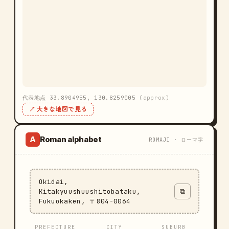
代表地点 33.8904955, 130.8259005
(approx)
↗ 大きな地図で見る
Roman alphabet
A
ROMAJI · ローマ字
Okidai,
Kitakyuushuushitobataku,
⧉
Fukuokaken, 〒804-0064
PREFECTURE
CITY
SUBURB