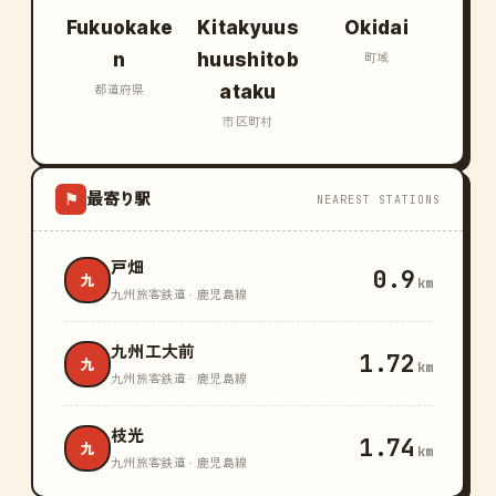
Fukuokake
Kitakyuus
Okidai
n
huushitob
町域
ataku
都道府県
市区町村
最寄り駅
⚑
NEAREST STATIONS
戸畑
0.9
九
km
九州旅客鉄道 · 鹿児島線
九州工大前
1.72
九
km
九州旅客鉄道 · 鹿児島線
枝光
1.74
九
km
九州旅客鉄道 · 鹿児島線