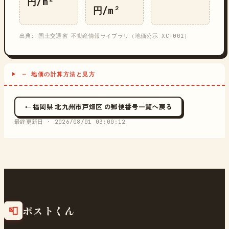
円/m²
円/m²
出典: 国土交通省 不動産情報ライブラリ（地価公示 XCT001）
─ 地価の計算方法と見方
← 福岡県 北九州市戸畑区 の郵便番号一覧へ戻る
最終更新日 ·
2026/08/01 03:00:12
ポストくん
📮