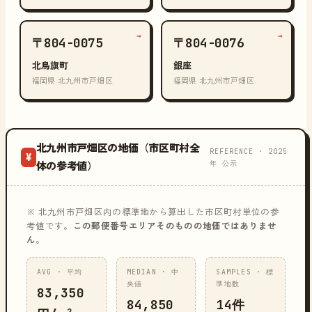
→
→
〒804-0075
〒804-0076
北鳥旗町
銀座
福岡県 北九州市戸畑区
福岡県 北九州市戸畑区
北九州市戸畑区の地価（市区町村全
REFERENCE · 2025
¥
年 公示
体の参考値）
※ 北九州市戸畑区内の標準地から算出した市区町村単位の参
考値です。
この郵便番号エリアそのものの地価ではありませ
ん
。
AVG · 平均
MEDIAN · 中
SAMPLES · 標
央値
準地数
83,350
84,850
14件