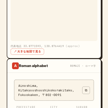
代表地点 33.8771593, 130.8764419
(approx)
↗ 大きな地図で見る
Roman alphabet
A
ROMAJI · ローマ字
Ainoshima,
Kitakyuushuushikokurakitaku,
⧉
Fukuokaken, 〒802-0091
PREFECTURE
CITY
SUBURB