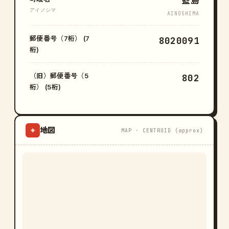
藍島
アイノシマ
AINOSHIMA
郵便番号（7桁） (7
8020091
桁)
（旧）郵便番号（5
802
桁） (5桁)
地図
⌖
MAP · CENTROID (approx)