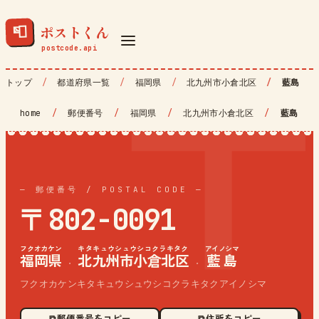
ポストくん
📮
トップ
都道府県一覧
福岡県
北九州市小倉北区
藍島
home
/
郵便番号
/
福岡県
/
北九州市小倉北区
/
藍島
— 郵便番号 / POSTAL CODE —
〒802-0091
フクオカケン
キタキュウシュウシコクラキタク
アイノシマ
福岡県
北九州市小倉北区
藍島
·
·
フクオカケンキタキュウシュウシコクラキタクアイノシマ
⧉ 郵便番号をコピー
⧉ 住所をコピー