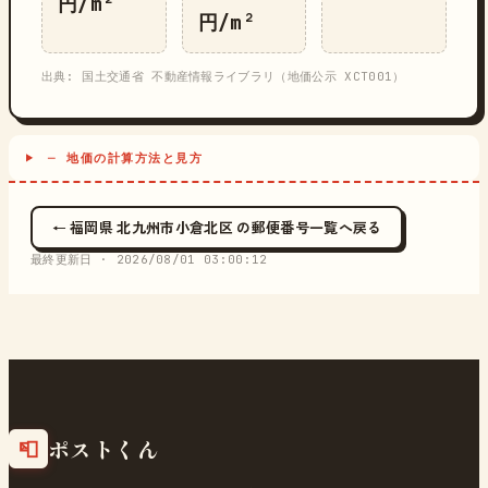
円/m²
円/m²
出典: 国土交通省 不動産情報ライブラリ（地価公示 XCT001）
─ 地価の計算方法と見方
← 福岡県 北九州市小倉北区 の郵便番号一覧へ戻る
最終更新日 ·
2026/08/01 03:00:12
ポストくん
📮