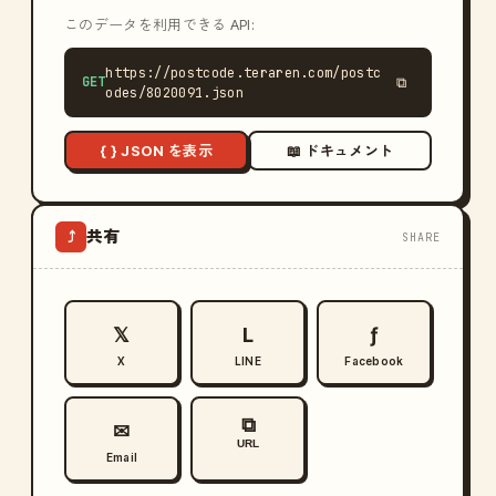
このデータを利用できる API:
https://postcode.teraren.com/postc
GET
⧉
odes/8020091.json
{ } JSON を表示
📖 ドキュメント
共有
⤴
SHARE
𝕏
L
ƒ
X
LINE
Facebook
⧉
✉
URL
Email