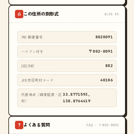
この住所の別形式
⎙
ALSO AS
8020091
7桁 郵便番号
〒802-0091
ハイフン付き
802
(旧) 5桁
40106
JIS 市区町村コード
33.8771593,
代表地点（緯度経度・近
130.8764419
似）
よくある質問
?
FAQ · 〒802-0091