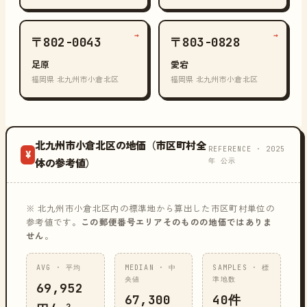
→
→
〒802-0043
〒803-0828
足原
愛宕
福岡県 北九州市小倉北区
福岡県 北九州市小倉北区
北九州市小倉北区の地価（市区町村全
REFERENCE · 2025
¥
年 公示
体の参考値）
※ 北九州市小倉北区内の標準地から算出した市区町村単位の
参考値です。
この郵便番号エリアそのものの地価ではありま
せん
。
AVG · 平均
MEDIAN · 中
SAMPLES · 標
央値
準地数
69,952
67,300
40件