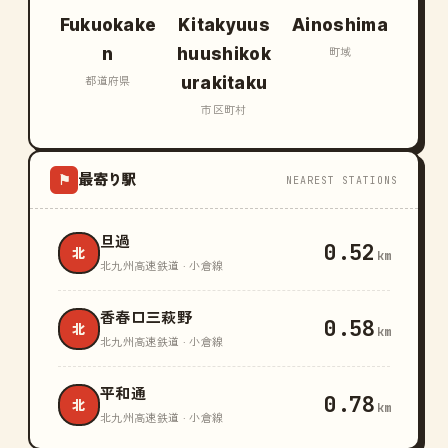
Fukuokake
Kitakyuus
Ainoshima
n
huushikok
町域
urakitaku
都道府県
市区町村
最寄り駅
⚑
NEAREST STATIONS
旦過
0.52
北
km
北九州高速鉄道 · 小倉線
香春口三萩野
0.58
北
km
北九州高速鉄道 · 小倉線
平和通
0.78
北
km
北九州高速鉄道 · 小倉線