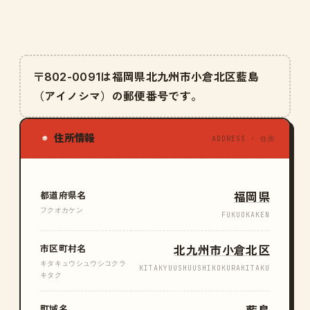
〒802-0091は福岡県北九州市小倉北区藍島
（アイノシマ）の郵便番号です。
住所情報
◉
ADDRESS · 住所
都道府県名
福岡県
フクオカケン
FUKUOKAKEN
市区町村名
北九州市小倉北区
キタキュウシュウシコクラ
KITAKYUUSHUUSHIKOKURAKITAKU
キタク
町域名