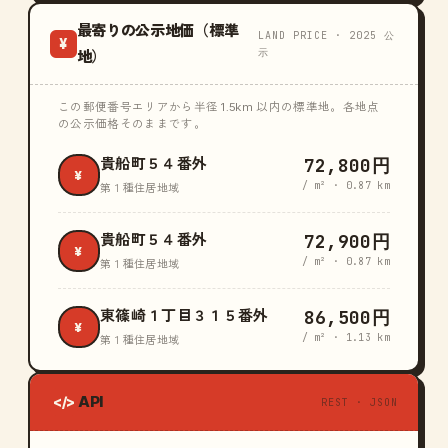
最寄りの公示地価（標準
LAND PRICE · 2025 公
¥
示
地）
この郵便番号エリアから半径 1.5km 以内の標準地。各地点
の公示価格そのままです。
72,800円
貴船町５４番外
¥
/ m² · 0.87 km
第１種住居地域
72,900円
貴船町５４番外
¥
/ m² · 0.87 km
第１種住居地域
86,500円
東篠崎１丁目３１５番外
¥
/ m² · 1.13 km
第１種住居地域
API
</>
REST · JSON