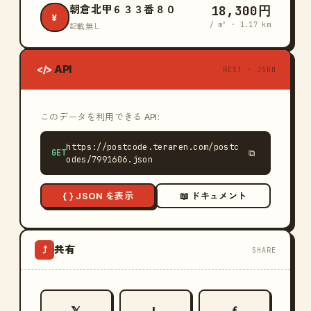
18,300円
朝倉北甲６３３番８０
¥
/ m² · 1.17 km
記載無し
API
</>
REST · JSON
このデータを利用できる API:
https://postcode.teraren.com/postc
GET
⧉
odes/7991606.json
{ } JSON を表示
📖 ドキュメント
共有
⤴
SHARE