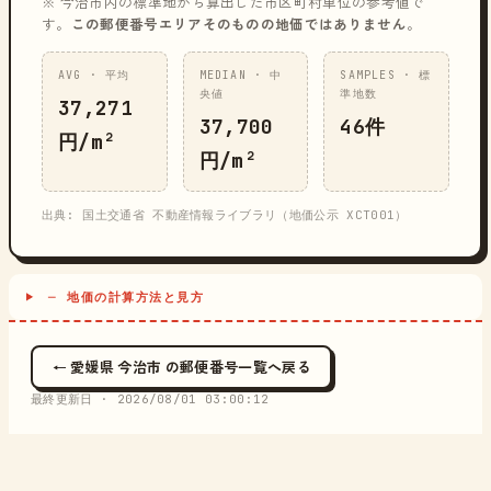
※ 今治市内の標準地から算出した市区町村単位の参考値で
す。
この郵便番号エリアそのものの地価ではありません
。
AVG · 平均
MEDIAN · 中
SAMPLES · 標
央値
準地数
37,271
37,700
46件
円/m²
円/m²
出典: 国土交通省 不動産情報ライブラリ（地価公示 XCT001）
─ 地価の計算方法と見方
← 愛媛県 今治市 の郵便番号一覧へ戻る
最終更新日 ·
2026/08/01 03:00:12