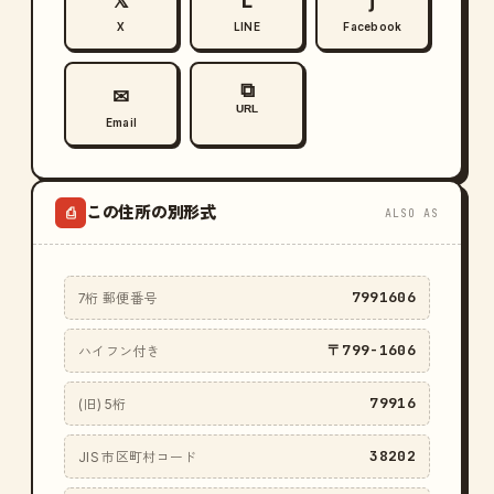
𝕏
L
ƒ
X
LINE
Facebook
⧉
✉
URL
Email
この住所の別形式
⎙
ALSO AS
7991606
7桁 郵便番号
〒799-1606
ハイフン付き
79916
(旧) 5桁
38202
JIS 市区町村コード