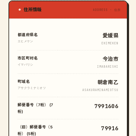
住所情報
◉
ADDRESS · 住所
都道府県名
愛媛県
エヒメケン
EHIMEKEN
市区町村名
今治市
イマバリシ
IMABARISHI
町域名
朝倉南乙
アサクラミナミオツ
ASAKURAMINAMIOTSU
郵便番号（7桁） (7
7991606
桁)
（旧）郵便番号（5
79916
桁） (5桁)