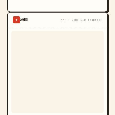
地図
⌖
MAP · CENTROID (approx)