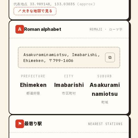
代表地点 33.989148, 133.03035
(approx)
↗ 大きな地図で見る
Roman alphabet
A
ROMAJI · ローマ字
Asakuraminamiotsu, Imabarishi,
⧉
Ehimeken, 〒799-1606
PREFECTURE
CITY
SUBURB
Ehimeken
Imabarishi
Asakurami
namiotsu
都道府県
市区町村
町域
最寄り駅
⚑
NEAREST STATIONS