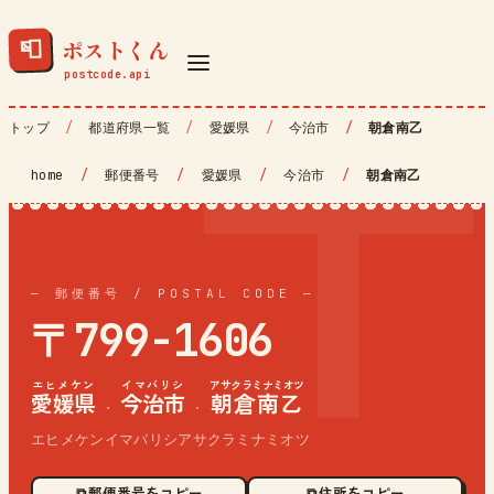
ポストくん
📮
トップ
都道府県一覧
愛媛県
今治市
朝倉南乙
home
/
郵便番号
/
愛媛県
/
今治市
/
朝倉南乙
— 郵便番号 / POSTAL CODE —
〒799-1606
エヒメケン
イマバリシ
アサクラミナミオツ
愛媛県
今治市
朝倉南乙
·
·
エヒメケンイマバリシアサクラミナミオツ
⧉ 郵便番号をコピー
⧉ 住所をコピー