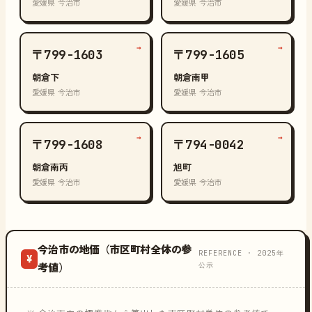
愛媛県 今治市
愛媛県 今治市
→
→
〒799-1603
〒799-1605
朝倉下
朝倉南甲
愛媛県 今治市
愛媛県 今治市
→
→
〒799-1608
〒794-0042
朝倉南丙
旭町
愛媛県 今治市
愛媛県 今治市
今治市の地価（市区町村全体の参
REFERENCE · 2025年
¥
公示
考値）