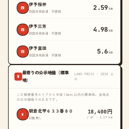
伊予桜井
2.59
四
km
四国旅客鉄道 · 予讃線
伊予三芳
4.98
四
km
四国旅客鉄道 · 予讃線
伊予富田
5.6
四
km
四国旅客鉄道 · 予讃線
最寄りの公示地価（標準
LAND PRICE · 2025 公
¥
示
地）
この郵便番号エリアから半径 1.5km 以内の標準地。各地点
の公示価格そのままです。
18,400円
朝倉北甲６３３番８０
¥
/ m² · 1.17 km
記載無し