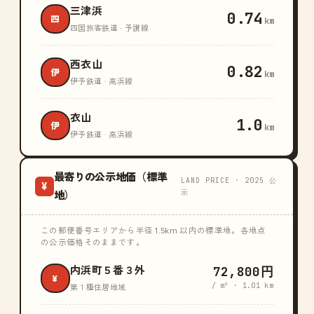
三津浜
0.74
四
km
四国旅客鉄道 · 予讃線
西衣山
0.82
伊
km
伊予鉄道 · 高浜線
衣山
1.0
伊
km
伊予鉄道 · 高浜線
最寄りの公示地価（標準
LAND PRICE · 2025 公
¥
示
地）
この郵便番号エリアから半径 1.5km 以内の標準地。各地点
の公示価格そのままです。
72,800円
内浜町５番３外
¥
/ m² · 1.01 km
第１種住居地域