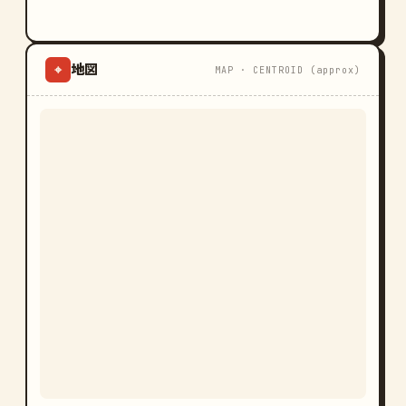
地図
⌖
MAP · CENTROID (approx)