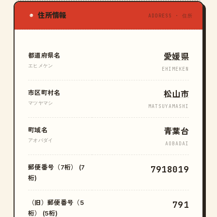
住所情報
◉
ADDRESS · 住所
都道府県名
愛媛県
エヒメケン
EHIMEKEN
市区町村名
松山市
マツヤマシ
MATSUYAMASHI
町域名
青葉台
アオバダイ
AOBADAI
郵便番号（7桁） (7
7918019
桁)
（旧）郵便番号（5
791
桁） (5桁)