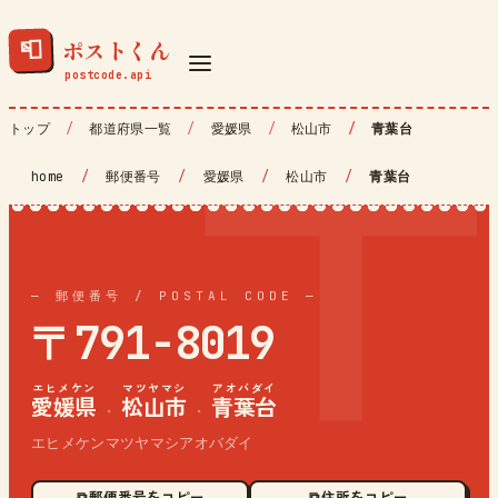
ポストくん
📮
トップ
都道府県一覧
愛媛県
松山市
青葉台
home
/
郵便番号
/
愛媛県
/
松山市
/
青葉台
— 郵便番号 / POSTAL CODE —
〒791-8019
エヒメケン
マツヤマシ
アオバダイ
愛媛県
松山市
青葉台
·
·
エヒメケンマツヤマシアオバダイ
⧉ 郵便番号をコピー
⧉ 住所をコピー