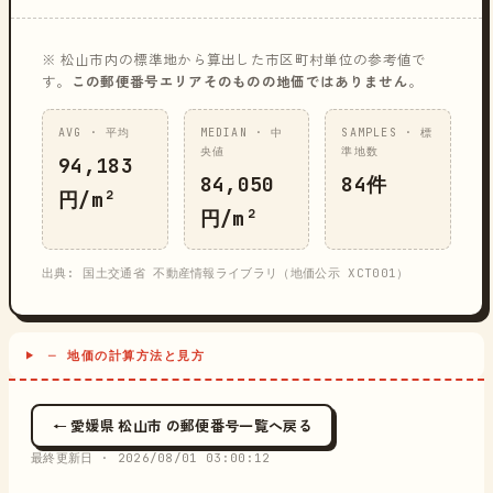
※ 松山市内の標準地から算出した市区町村単位の参考値で
す。
この郵便番号エリアそのものの地価ではありません
。
AVG · 平均
MEDIAN · 中
SAMPLES · 標
央値
準地数
94,183
84,050
84件
円/m²
円/m²
出典: 国土交通省 不動産情報ライブラリ（地価公示 XCT001）
─ 地価の計算方法と見方
← 愛媛県 松山市 の郵便番号一覧へ戻る
最終更新日 ·
2026/08/01 03:00:12