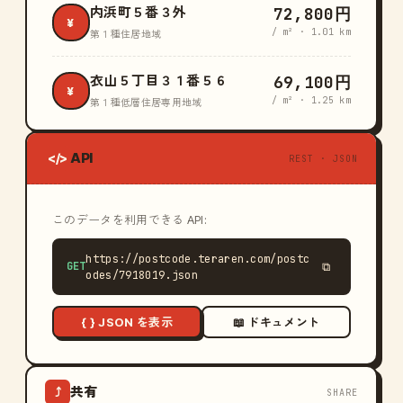
72,800円
内浜町５番３外
¥
/ m² · 1.01 km
第１種住居地域
69,100円
衣山５丁目３１番５６
¥
/ m² · 1.25 km
第１種低層住居専用地域
API
</>
REST · JSON
このデータを利用できる API:
https://postcode.teraren.com/postc
GET
⧉
odes/7918019.json
{ } JSON を表示
📖 ドキュメント
共有
⤴
SHARE