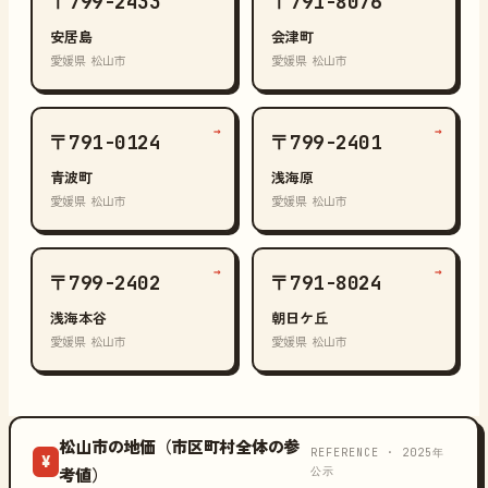
〒799-2433
〒791-8076
安居島
会津町
愛媛県 松山市
愛媛県 松山市
→
→
〒791-0124
〒799-2401
青波町
浅海原
愛媛県 松山市
愛媛県 松山市
→
→
〒799-2402
〒791-8024
浅海本谷
朝日ケ丘
愛媛県 松山市
愛媛県 松山市
松山市の地価（市区町村全体の参
REFERENCE · 2025年
¥
公示
考値）