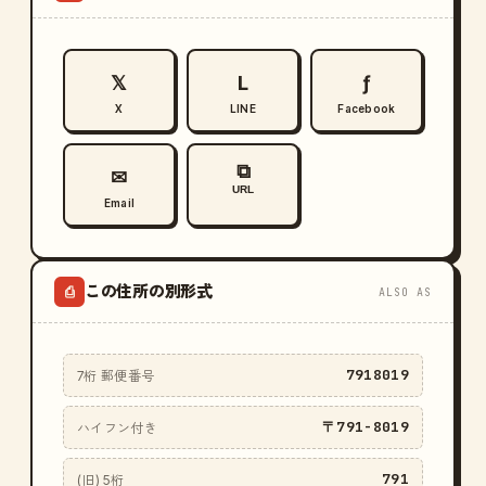
𝕏
L
ƒ
X
LINE
Facebook
⧉
✉
URL
Email
この住所の別形式
⎙
ALSO AS
7918019
7桁 郵便番号
〒791-8019
ハイフン付き
791
(旧) 5桁