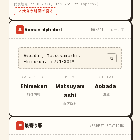
代表地点 33.857724, 132.735192
(approx)
↗ 大きな地図で見る
Roman alphabet
A
ROMAJI · ローマ字
Aobadai, Matsuyamashi,
⧉
Ehimeken, 〒791-8019
PREFECTURE
CITY
SUBURB
Ehimeken
Matsuyam
Aobadai
ashi
都道府県
町域
市区町村
最寄り駅
⚑
NEAREST STATIONS