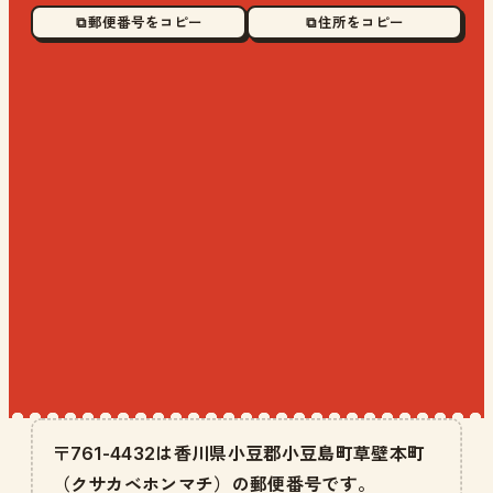
⧉ 郵便番号をコピー
⧉ 住所をコピー
〒761-4432は香川県小豆郡小豆島町草壁本町
（クサカベホンマチ）の郵便番号です。