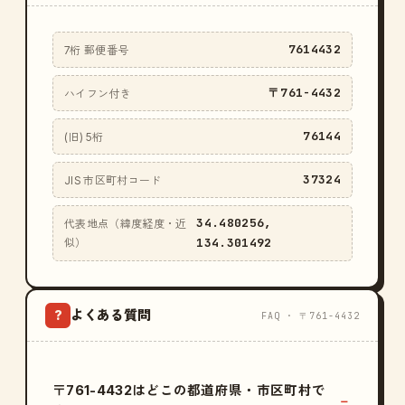
7614432
7桁 郵便番号
〒761-4432
ハイフン付き
76144
(旧) 5桁
37324
JIS 市区町村コード
34.480256,
代表地点（緯度経度・近
134.301492
似）
よくある質問
?
FAQ · 〒761-4432
〒761-4432はどこの都道府県・市区町村で