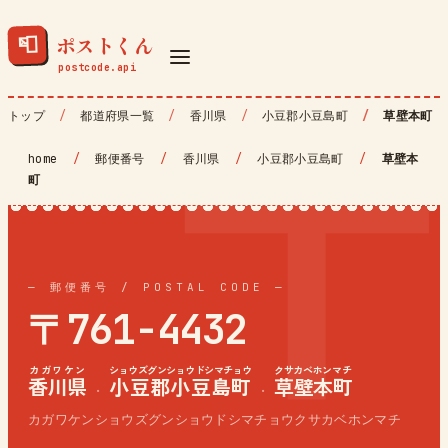
ポストくん
📮
トップ
都道府県一覧
香川県
小豆郡小豆島町
草壁本町
home
/
郵便番号
/
香川県
/
小豆郡小豆島町
/
草壁本
町
— 郵便番号 / POSTAL CODE —
〒761-4432
カガワケン
ショウズグンショウドシマチョウ
クサカベホンマチ
香川県
小豆郡小豆島町
草壁本町
·
·
カガワケンショウズグンショウドシマチョウクサカベホンマチ