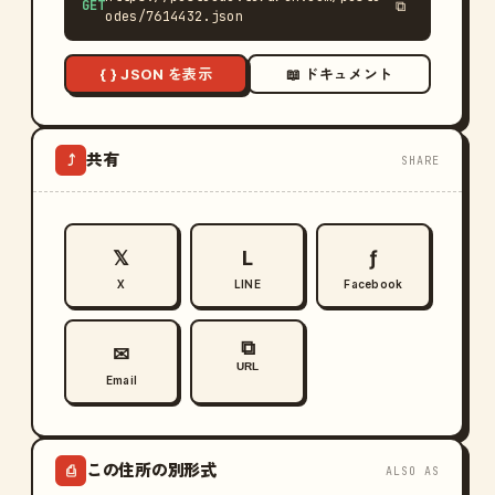
GET
⧉
odes/7614432.json
{ } JSON を表示
📖 ドキュメント
共有
⤴
SHARE
𝕏
L
ƒ
X
LINE
Facebook
⧉
✉
URL
Email
この住所の別形式
⎙
ALSO AS