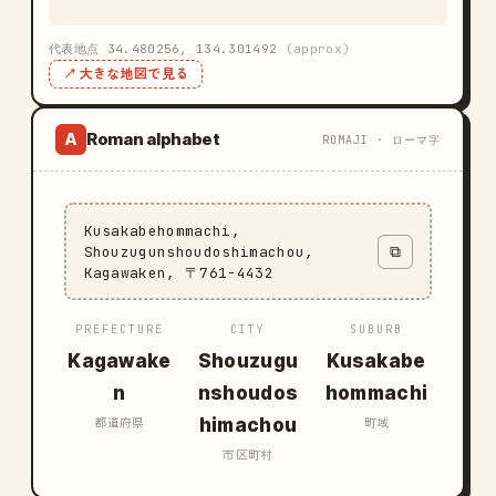
代表地点 34.480256, 134.301492
(approx)
↗ 大きな地図で見る
Roman alphabet
A
ROMAJI · ローマ字
Kusakabehommachi,
Shouzugunshoudoshimachou,
⧉
Kagawaken, 〒761-4432
PREFECTURE
CITY
SUBURB
Kagawake
Shouzugu
Kusakabe
n
nshoudos
hommachi
himachou
都道府県
町域
市区町村