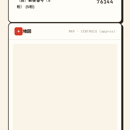
（旧）郵便番号（5
76144
桁） (5桁)
地図
⌖
MAP · CENTROID (approx)