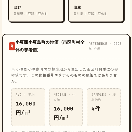
蒲野
蒲生
香川県 小豆郡小豆島町
香川県 小豆郡小豆島町
小豆郡小豆島町の地価（市区町村全
REFERENCE · 2025
¥
年 公示
体の参考値）
※ 小豆郡小豆島町内の標準地から算出した市区町村単位の参
考値です。
この郵便番号エリアそのものの地価ではありませ
ん
。
AVG · 平均
MEDIAN · 中
SAMPLES · 標
央値
準地数
16,000
16,000
4件
円/m²
円/m²