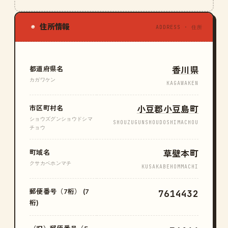
住所情報
◉
ADDRESS · 住所
都道府県名
香川県
カガワケン
KAGAWAKEN
市区町村名
小豆郡小豆島町
ショウズグンショウドシマ
SHOUZUGUNSHOUDOSHIMACHOU
チョウ
町域名
草壁本町
クサカベホンマチ
KUSAKABEHOMMACHI
郵便番号（7桁） (7
7614432
桁)