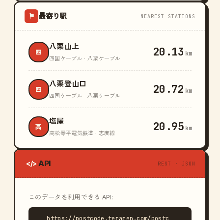
最寄り駅
⚑
NEAREST STATIONS
八栗山上
20.13
四
km
四国ケーブル · 八栗ケーブル
八栗登山口
20.72
四
km
四国ケーブル · 八栗ケーブル
塩屋
20.95
高
km
高松琴平電気鉄道 · 志度線
API
</>
REST · JSON
このデータを利用できる API:
https://postcode.teraren.com/postc