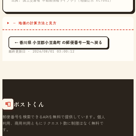
出典: 国土交通省 不動産情報ライブラリ（地価公示 XCT001）
─ 地価の計算方法と見方
← 香川県 小豆郡小豆島町 の郵便番号一覧へ戻る
最終更新日 ·
2026/08/01 03:00:12
ポストくん
📮
郵便番号を検索できるAPIを無料で提供しています。個人
利用、商用利用ともにリクエスト数に制限はなく無料で
す。