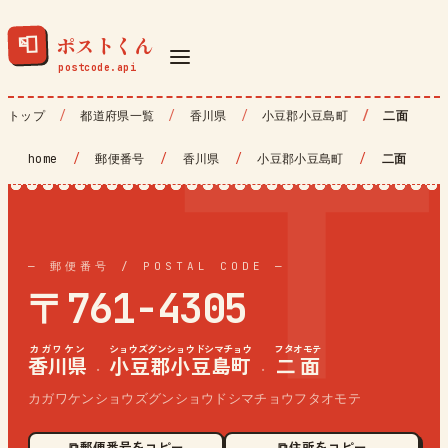
ポストくん
📮
トップ
都道府県一覧
香川県
小豆郡小豆島町
二面
home
/
郵便番号
/
香川県
/
小豆郡小豆島町
/
二面
— 郵便番号 / POSTAL CODE —
〒761-4305
カガワケン
ショウズグンショウドシマチョウ
フタオモテ
香川県
小豆郡小豆島町
二面
·
·
カガワケンショウズグンショウドシマチョウフタオモテ
⧉ 郵便番号をコピー
⧉ 住所をコピー