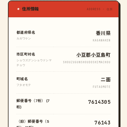
住所情報
◉
ADDRESS · 住所
都道府県名
香川県
カガワケン
KAGAWAKEN
市区町村名
小豆郡小豆島町
ショウズグンショウドシマ
SHOUZUGUNSHOUDOSHIMACHOU
チョウ
町域名
二面
フタオモテ
FUTAOMOTE
郵便番号（7桁） (7
7614305
桁)
（旧）郵便番号（5
76143