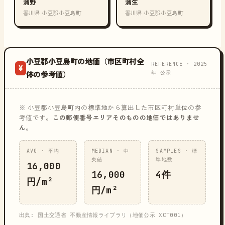
蒲野
蒲生
香川県 小豆郡小豆島町
香川県 小豆郡小豆島町
小豆郡小豆島町の地価（市区町村全
REFERENCE · 2025
¥
年 公示
体の参考値）
※ 小豆郡小豆島町内の標準地から算出した市区町村単位の参
考値です。
この郵便番号エリアそのものの地価ではありませ
ん
。
AVG · 平均
MEDIAN · 中
SAMPLES · 標
央値
準地数
16,000
16,000
4件
円/m²
円/m²
出典: 国土交通省 不動産情報ライブラリ（地価公示 XCT001）