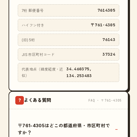
7614305
7桁 郵便番号
〒761-4305
ハイフン付き
76143
(旧) 5桁
37324
JIS 市区町村コード
34.460375,
代表地点（緯度経度・近
134.253403
似）
よくある質問
?
FAQ · 〒761-4305
〒761-4305はどこの都道府県・市区町村で
すか？