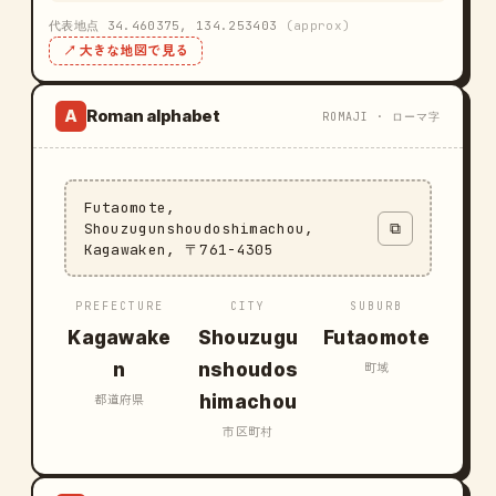
代表地点 34.460375, 134.253403
(approx)
↗ 大きな地図で見る
Roman alphabet
A
ROMAJI · ローマ字
Futaomote,
Shouzugunshoudoshimachou,
⧉
Kagawaken, 〒761-4305
PREFECTURE
CITY
SUBURB
Kagawake
Shouzugu
Futaomote
n
nshoudos
町域
himachou
都道府県
市区町村