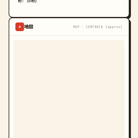
桁） (5桁)
地図
⌖
MAP · CENTROID (approx)