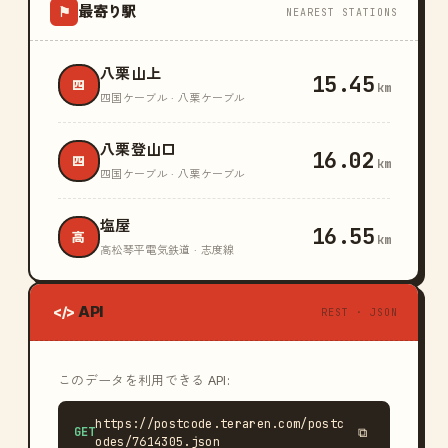
最寄り駅
⚑
NEAREST STATIONS
八栗山上
15.45
四
km
四国ケーブル · 八栗ケーブル
八栗登山口
16.02
四
km
四国ケーブル · 八栗ケーブル
塩屋
16.55
高
km
高松琴平電気鉄道 · 志度線
API
</>
REST · JSON
このデータを利用できる API:
https://postcode.teraren.com/postc
GET
⧉
odes/7614305.json