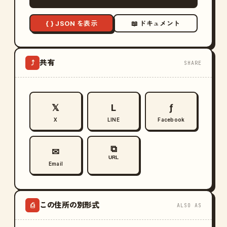
{ } JSON を表示
📖 ドキュメント
共有
⤴
SHARE
𝕏
L
ƒ
X
LINE
Facebook
⧉
✉
URL
Email
この住所の別形式
⎙
ALSO AS