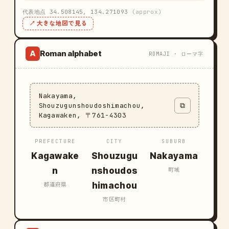
代表地点 34.508145, 134.271093
(approx)
↗ 大きな地図で見る
Roman alphabet
A
ROMAJI · ローマ字
Nakayama,
Shouzugunshoudoshimachou,
⧉
Kagawaken, 〒761-4303
PREFECTURE
CITY
SUBURB
Kagawake
Shouzugu
Nakayama
n
nshoudos
町域
himachou
都道府県
市区町村