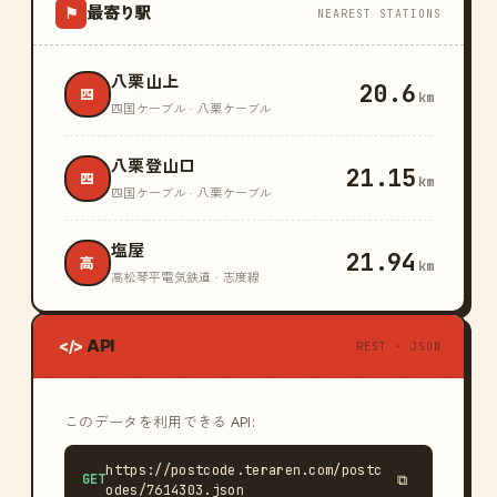
最寄り駅
⚑
NEAREST STATIONS
八栗山上
20.6
四
km
四国ケーブル · 八栗ケーブル
八栗登山口
21.15
四
km
四国ケーブル · 八栗ケーブル
塩屋
21.94
高
km
高松琴平電気鉄道 · 志度線
API
</>
REST · JSON
このデータを利用できる API:
https://postcode.teraren.com/postc
GET
⧉
odes/7614303.json