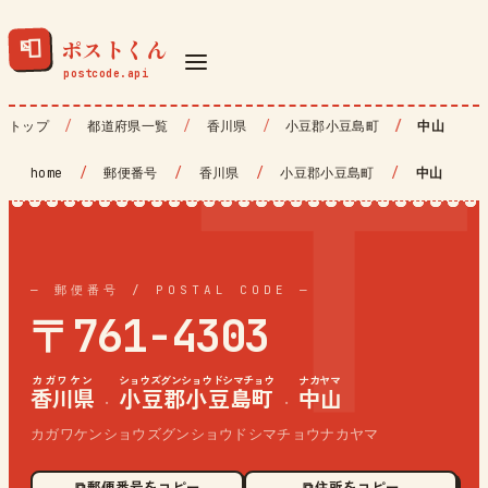
ポストくん
📮
トップ
都道府県一覧
香川県
小豆郡小豆島町
中山
home
/
郵便番号
/
香川県
/
小豆郡小豆島町
/
中山
— 郵便番号 / POSTAL CODE —
〒761-4303
カガワケン
ショウズグンショウドシマチョウ
ナカヤマ
香川県
小豆郡小豆島町
中山
·
·
カガワケンショウズグンショウドシマチョウナカヤマ
⧉ 郵便番号をコピー
⧉ 住所をコピー