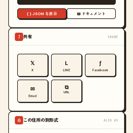
{ } JSON を表示
📖 ドキュメント
共有
⤴
SHARE
𝕏
L
ƒ
X
LINE
Facebook
⧉
✉
URL
Email
この住所の別形式
⎙
ALSO AS