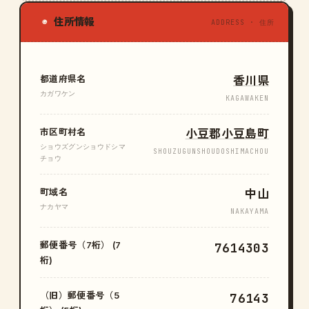
住所情報
◉
ADDRESS · 住所
都道府県名
香川県
カガワケン
KAGAWAKEN
市区町村名
小豆郡小豆島町
ショウズグンショウドシマ
SHOUZUGUNSHOUDOSHIMACHOU
チョウ
町域名
中山
ナカヤマ
NAKAYAMA
郵便番号（7桁） (7
7614303
桁)
（旧）郵便番号（5
76143