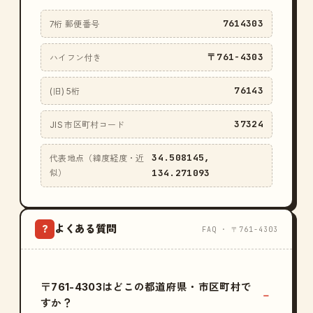
7614303
7桁 郵便番号
〒761-4303
ハイフン付き
76143
(旧) 5桁
37324
JIS 市区町村コード
34.508145,
代表地点（緯度経度・近
134.271093
似）
よくある質問
?
FAQ · 〒761-4303
〒761-4303はどこの都道府県・市区町村で
すか？