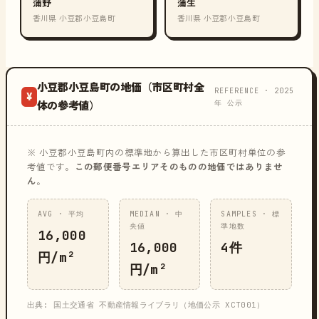
蒲野
蒲生
香川県 小豆郡小豆島町
香川県 小豆郡小豆島町
小豆郡小豆島町の地価（市区町村全
REFERENCE · 2025
¥
年 公示
体の参考値）
※ 小豆郡小豆島町内の標準地から算出した市区町村単位の参
考値です。
この郵便番号エリアそのものの地価ではありませ
ん
。
AVG · 平均
MEDIAN · 中
SAMPLES · 標
央値
準地数
16,000
16,000
4件
円/m²
円/m²
出典: 国土交通省 不動産情報ライブラリ（地価公示 XCT001）