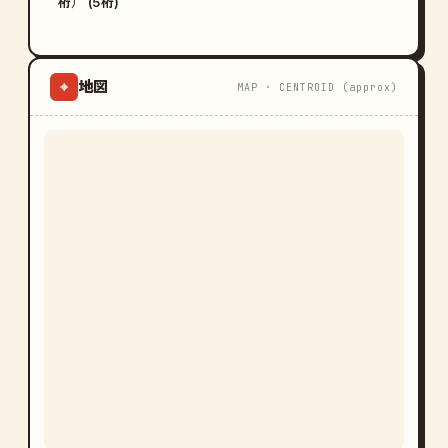
桁） (5桁)
地図
⌖
MAP · CENTROID (approx)