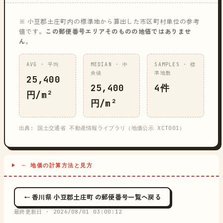
※ 小豆郡土庄町内の標準地から算出した市区町村単位の参考
値です。
この郵便番号エリアそのものの地価ではありませ
ん
。
AVG · 平均
MEDIAN · 中
SAMPLES · 標
央値
準地数
25,400
25,400
4件
円/m²
円/m²
出典: 国土交通省 不動産情報ライブラリ（地価公示 XCT001）
─ 地価の計算方法と見方
← 香川県 小豆郡土庄町 の郵便番号一覧へ戻る
最終更新日 ·
2026/08/01 03:00:12