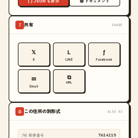
{ } JSON を表示
📖 ドキュメント
共有
⤴
SHARE
𝕏
L
ƒ
X
LINE
Facebook
⧉
✉
URL
Email
この住所の別形式
⎙
ALSO AS
7614115
7桁 郵便番号