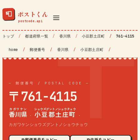
ポストくん
📮
トップ
都道府県一覧
香川県
小豆郡土庄町
761-4115
home
/
郵便番号
/
香川県
/
小豆郡土庄町
/
— 郵便番号 / POSTAL CODE —
〒761-4115
カガワケン
ショウズグントノショウチョウ
香川県
小豆郡土庄町
·
·
カガワケンショウズグントノショウチョウ
⧉ 郵便番号をコピー
⧉ 住所をコピー