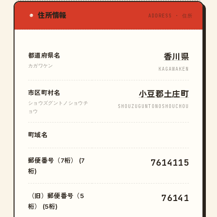
住所情報
◉
ADDRESS · 住所
都道府県名
香川県
カガワケン
KAGAWAKEN
市区町村名
小豆郡土庄町
ショウズグントノショウチ
SHOUZUGUNTONOSHOUCHOU
ョウ
町域名
郵便番号（7桁） (7
7614115
桁)
（旧）郵便番号（5
76141
桁） (5桁)