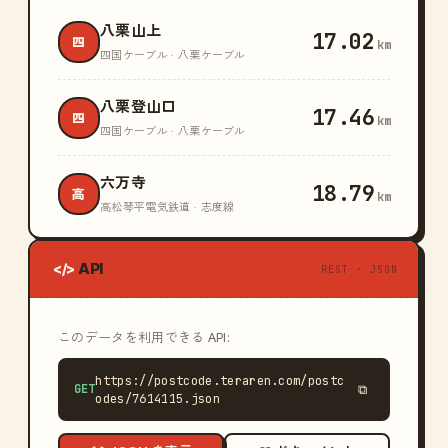
八栗山上
17.02
四
km
四国ケーブル · 八栗ケーブル
八栗登山口
17.46
四
km
四国ケーブル · 八栗ケーブル
六万寺
18.79
高
km
高松琴平電気鉄道 · 志度線
API
</>
REST · JSON
このデータを利用できる API:
https://postcode.teraren.com/postc
GET
⧉
odes/7614115.json