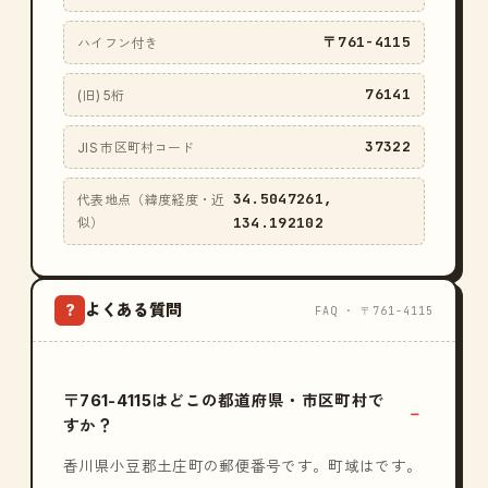
〒761-4115
ハイフン付き
76141
(旧) 5桁
37322
JIS 市区町村コード
34.5047261,
代表地点（緯度経度・近
134.192102
似）
よくある質問
?
FAQ · 〒761-4115
〒761-4115はどこの都道府県・市区町村で
すか？
香川県小豆郡土庄町の郵便番号です。町域はです。