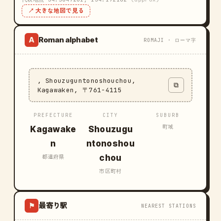
↗ 大きな地図で見る
Roman alphabet
A
ROMAJI · ローマ字
, Shouzuguntonoshouchou,
⧉
Kagawaken, 〒761-4115
PREFECTURE
CITY
SUBURB
町域
Kagawake
Shouzugu
n
ntonoshou
chou
都道府県
市区町村
最寄り駅
⚑
NEAREST STATIONS