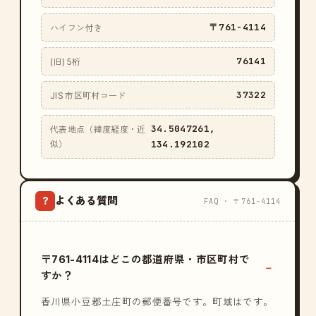
〒761-4114
ハイフン付き
76141
(旧) 5桁
37322
JIS 市区町村コード
34.5047261,
代表地点（緯度経度・近
134.192102
似）
よくある質問
?
FAQ · 〒761-4114
〒761-4114はどこの都道府県・市区町村で
すか？
香川県小豆郡土庄町の郵便番号です。町域はです。