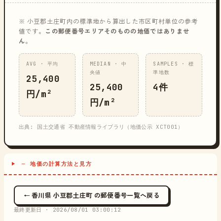
※ 小豆郡土庄町内の標準地から算出した市区町村単位の参考
値です。
この郵便番号エリアそのものの地価ではありませ
ん
。
AVG · 平均
MEDIAN · 中
SAMPLES · 標
央値
準地数
25,400
25,400
4件
円/m²
円/m²
出典: 国土交通省 不動産情報ライブラリ（地価公示 XCT001）
─ 地価の計算方法と見方
← 香川県 小豆郡土庄町 の郵便番号一覧へ戻る
最終更新日 ·
2026/08/01 03:00:12