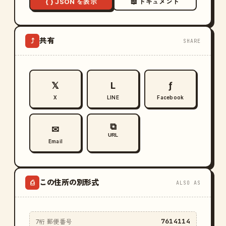
{ } JSON を表示
📖 ドキュメント
共有
⤴
SHARE
𝕏
L
ƒ
X
LINE
Facebook
⧉
✉
URL
Email
この住所の別形式
⎙
ALSO AS
7614114
7桁 郵便番号