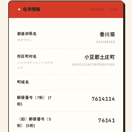
住所情報
◉
ADDRESS · 住所
都道府県名
香川県
カガワケン
KAGAWAKEN
市区町村名
小豆郡土庄町
ショウズグントノショウチ
SHOUZUGUNTONOSHOUCHOU
ョウ
町域名
郵便番号（7桁） (7
7614114
桁)
（旧）郵便番号（5
76141
桁） (5桁)