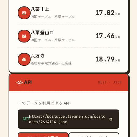
八栗山上
17.02
四
km
四国ケーブル · 八栗ケーブル
八栗登山口
17.46
四
km
四国ケーブル · 八栗ケーブル
六万寺
18.79
高
km
高松琴平電気鉄道 · 志度線
API
</>
REST · JSON
このデータを利用できる API:
https://postcode.teraren.com/postc
GET
⧉
odes/7614114.json