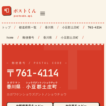
ポストくん
📮
トップ
都道府県一覧
香川県
小豆郡土庄町
761-4114
home
/
郵便番号
/
香川県
/
小豆郡土庄町
/
— 郵便番号 / POSTAL CODE —
〒761-4114
カガワケン
ショウズグントノショウチョウ
香川県
小豆郡土庄町
·
·
カガワケンショウズグントノショウチョウ
⧉ 郵便番号をコピー
⧉ 住所をコピー