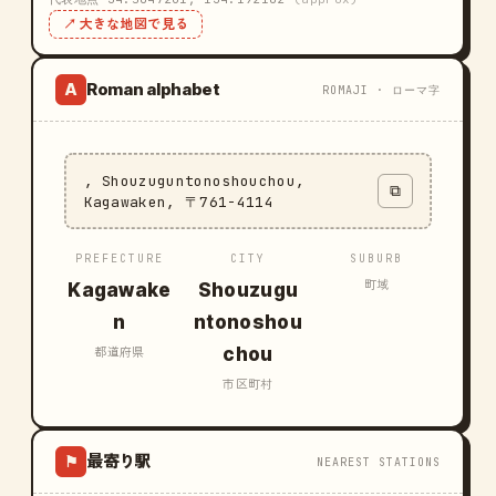
↗ 大きな地図で見る
Roman alphabet
A
ROMAJI · ローマ字
, Shouzuguntonoshouchou,
⧉
Kagawaken, 〒761-4114
PREFECTURE
CITY
SUBURB
町域
Kagawake
Shouzugu
n
ntonoshou
chou
都道府県
市区町村
最寄り駅
⚑
NEAREST STATIONS