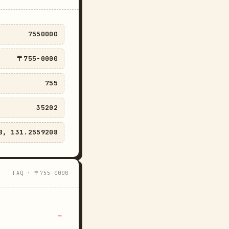
7550000
〒755-0000
755
35202
8, 131.2559208
FAQ · 〒755-0000