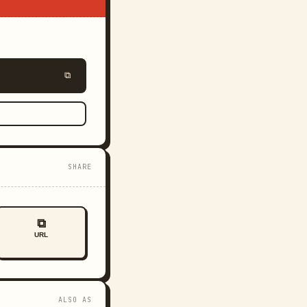
⧉
SHARE
⧉
URL
ALSO AS