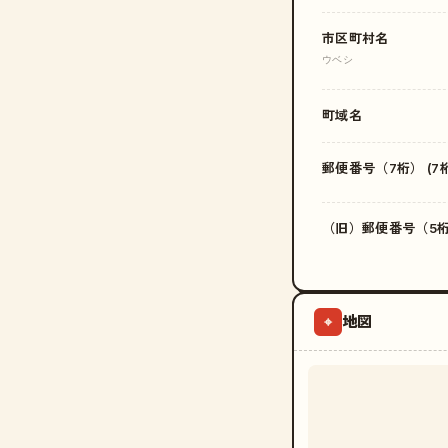
市区町村名
ウベシ
町域名
郵便番号（7桁） (7桁
（旧）郵便番号（5桁）
地図
⌖