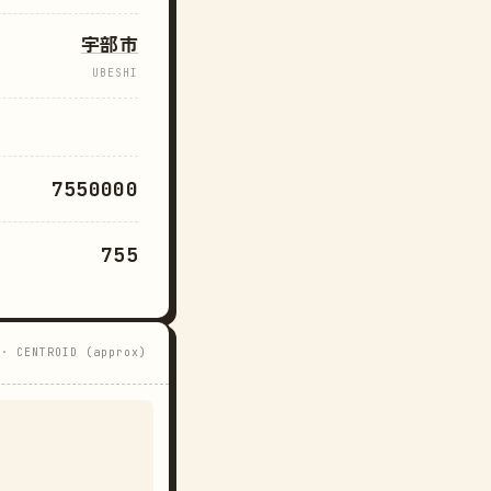
宇部市
UBESHI
7550000
755
 · CENTROID (approx)