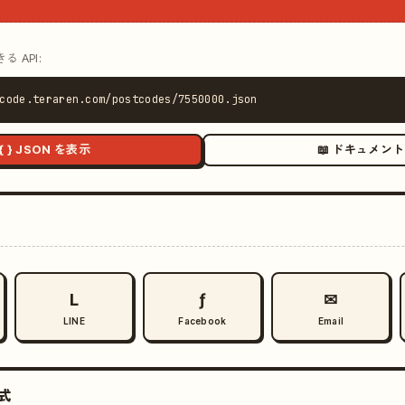
 API:
code.teraren.com/postcodes/7550000.json
{ } JSON を表示
📖 ドキュメント
L
ƒ
✉
LINE
Facebook
Email
式