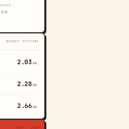
UBURB
町域
NEAREST STATIONS
2.03
km
2.28
km
2.66
km
REST · JSON