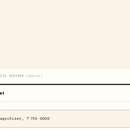
131.2559208
(approx)
et
maguchiken, 〒755-0000