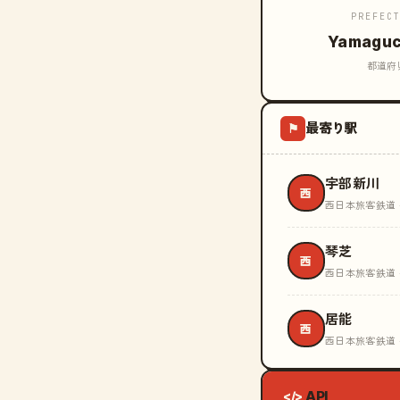
PREFEC
Yamaguc
都道府
最寄り駅
⚑
宇部新川
西
西日本旅客鉄道 
琴芝
西
西日本旅客鉄道 
居能
西
西日本旅客鉄道 
API
</>