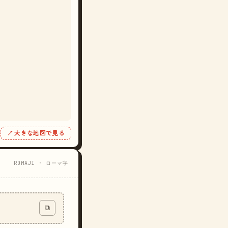
↗ 大きな地図で見る
ROMAJI · ローマ字
⧉