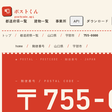
ポストくん
📮
都道府県一覧
建物一覧
事業所
API
ダウンロード
トップ
都道府県一覧
山口県
宇部市
755-0000
home
/
郵便番号
/
山口県
/
宇部市
/
◉ POSTAL · POSTCODE · 郵便番号 · JAPAN
— 郵便番号 / POSTAL CODE —
〒755-