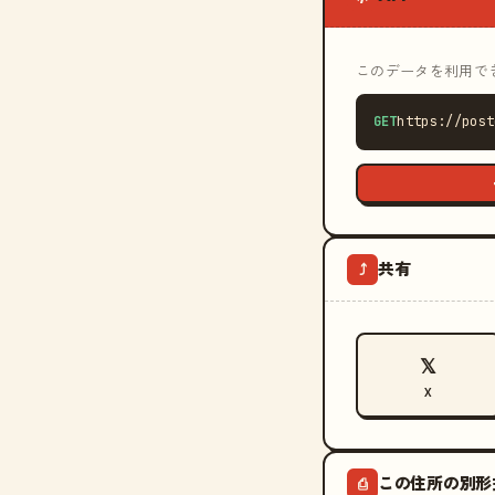
このデータを利用できる
GET
https://post
共有
⤴
𝕏
X
この住所の別形
⎙