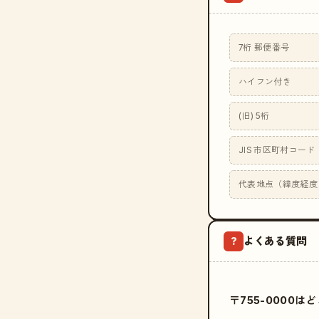
7桁 郵便番号
ハイフン付き
(旧) 5桁
JIS 市区町村コード
代表地点（緯度経度
よくある質問
?
〒755-0000