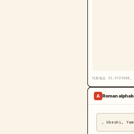
代表地点 33.9729588, 
Roman alphab
A
, Ubeshi, Ya