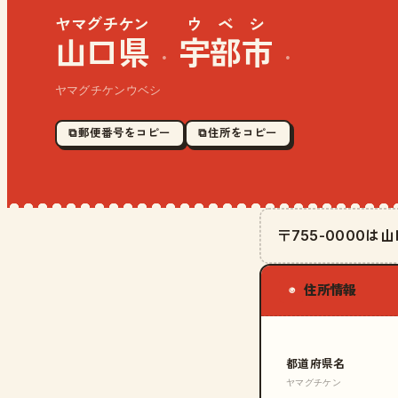
ヤマグチケン
ウベシ
山口県
宇部市
·
·
ヤマグチケンウベシ
⧉ 郵便番号をコピー
⧉ 住所をコピー
〒755-0000
住所情報
◉
都道府県名
ヤマグチケン