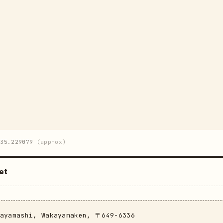
35.229079
(approx)
et
kayamashi, Wakayamaken, 〒649-6336