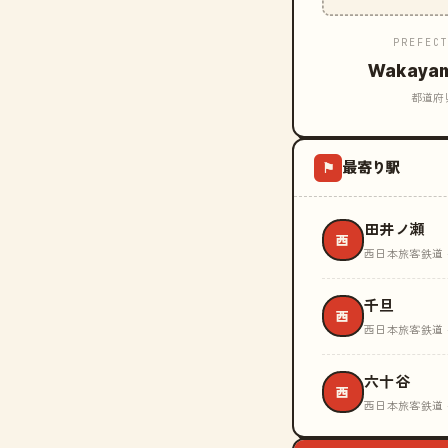
PREFEC
Wakaya
都道府
最寄り駅
⚑
田井ノ瀬
西
西日本旅客鉄道 
千旦
西
西日本旅客鉄道 
六十谷
西
西日本旅客鉄道 