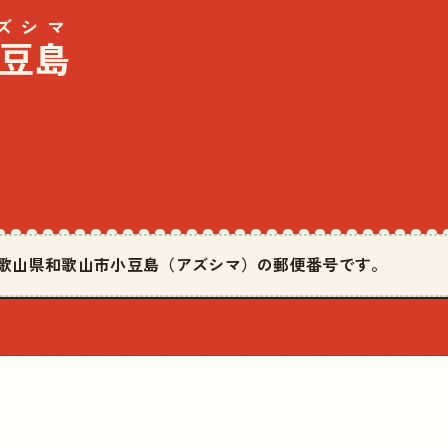
ズシマ
豆島
は和歌山県和歌山市小豆島（アズシマ）の郵便番号です。