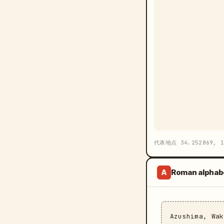
代表地点 34.252869, 1
Roman alphab
A
Azushima, Wa