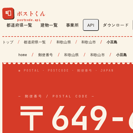
ポストくん
📮
都道府県一覧
建物一覧
事業所
API
ダウンロード
トップ
都道府県一覧
和歌山県
和歌山市
小豆島
home
/
郵便番号
/
和歌山県
/
和歌山市
/
小豆島
◉ POSTAL · POSTCODE · 郵便番号 · JAPAN
— 郵便番号 / POSTAL CODE —
〒649-