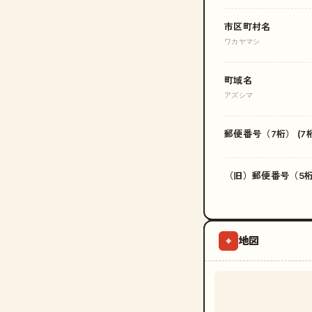
市区町村名
ワカヤマシ
町域名
アズシマ
郵便番号（7桁） (7桁
（旧）郵便番号（5桁）
地図
⌖