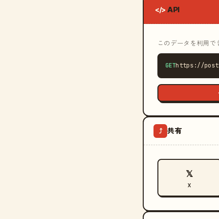
API
</>
このデータを利用できる
GET
https://post
共有
⤴
𝕏
X