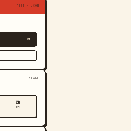
REST · JSON
⧉
SHARE
⧉
URL