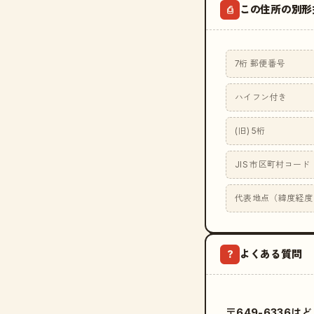
この住所の別形
⎙
7桁 郵便番号
ハイフン付き
(旧) 5桁
JIS 市区町村コード
代表地点（緯度経度
よくある質問
?
〒649-6336