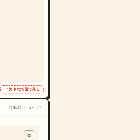
↗ 大きな地図で見る
ROMAJI · ローマ字
⧉