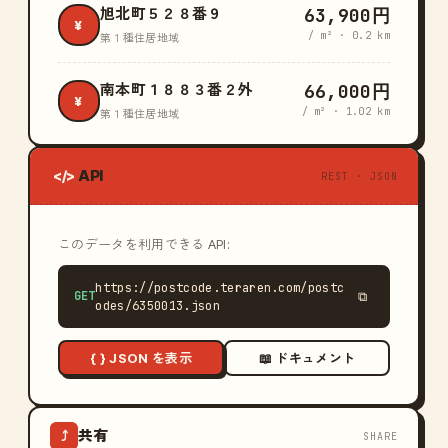
63,900円
旭北町５２８番９
¥
/ m² · 0.2 km
第１種住居地域
66,000円
南本町１８８３番２外
¥
/ m² · 1.02 km
第１種住居地域
API
</>
REST · JSON
このデータを利用できる API:
https://postcode.teraren.com/postc
GET
⧉
odes/6350013.json
{ } JSON を表示
📖 ドキュメント
共有
⤴
SHARE