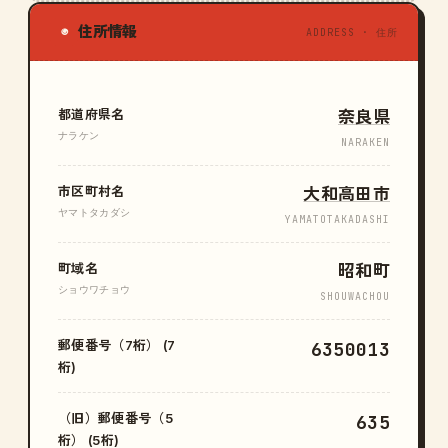
住所情報
◉
ADDRESS · 住所
都道府県名
奈良県
ナラケン
NARAKEN
市区町村名
大和高田市
ヤマトタカダシ
YAMATOTAKADASHI
町域名
昭和町
ショウワチョウ
SHOUWACHOU
郵便番号（7桁） (7
6350013
桁)
（旧）郵便番号（5
635
桁） (5桁)