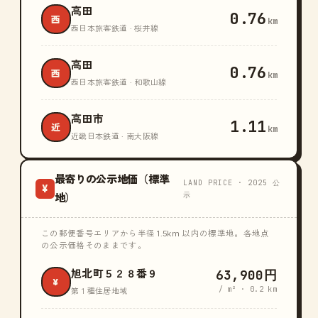
高田
0.76
西
km
西日本旅客鉄道 · 桜井線
高田
0.76
西
km
西日本旅客鉄道 · 和歌山線
高田市
1.11
近
km
近畿日本鉄道 · 南大阪線
最寄りの公示地価（標準
LAND PRICE · 2025 公
¥
示
地）
この郵便番号エリアから半径 1.5km 以内の標準地。各地点
の公示価格そのままです。
63,900円
旭北町５２８番９
¥
/ m² · 0.2 km
第１種住居地域