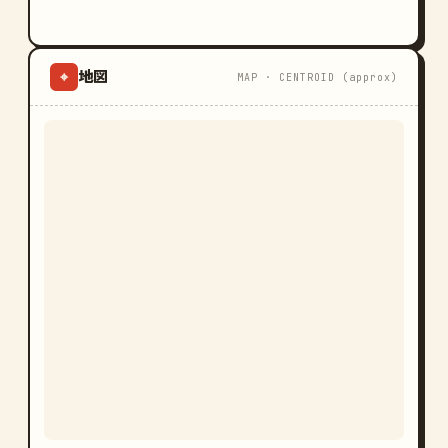
地図
⌖
MAP · CENTROID (approx)