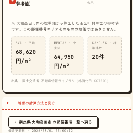
公示
参考値）
※ 大和高田市内の標準地から算出した市区町村単位の参考値
です。
この郵便番号エリアそのものの地価ではありません
。
AVG · 平均
MEDIAN · 中
SAMPLES · 標
央値
準地数
68,620
64,950
20件
円/m²
円/m²
出典: 国土交通省 不動産情報ライブラリ（地価公示 XCT001）
─ 地価の計算方法と見方
← 奈良県 大和高田市 の郵便番号一覧へ戻る
最終更新日 ·
2026/08/01 03:00:12