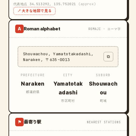
代表地点 34.513292, 135.752021
(approx)
↗ 大きな地図で見る
Roman alphabet
A
ROMAJI · ローマ字
Shouwachou, Yamatotakadashi,
⧉
Naraken, 〒635-0013
PREFECTURE
CITY
SUBURB
Naraken
Yamatotak
Shouwach
adashi
ou
都道府県
市区町村
町域
最寄り駅
⚑
NEAREST STATIONS