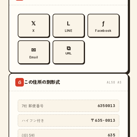
𝕏
L
ƒ
X
LINE
Facebook
⧉
✉
URL
Email
この住所の別形式
⎙
ALSO AS
6350013
7桁 郵便番号
〒635-0013
ハイフン付き
635
(旧) 5桁