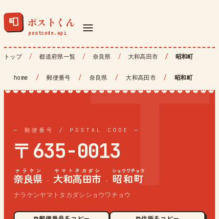
ポストくん
📮
トップ
都道府県一覧
奈良県
大和高田市
昭和町
home
/
郵便番号
/
奈良県
/
大和高田市
/
昭和町
— 郵便番号 / POSTAL CODE —
〒635-0013
ナラケン
ヤマトタカダシ
ショウワチョウ
奈良県
大和高田市
昭和町
·
·
ナラケンヤマトタカダシショウワチョウ
⧉ 郵便番号をコピー
⧉ 住所をコピー