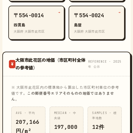
→
→
〒554-0014
〒554-0024
四貫島
島屋
大阪府 大阪市此花区
大阪府 大阪市此花区
大阪市此花区の地価（市区町村全体
REFERENCE · 2025
¥
年 公示
の参考値）
※ 大阪市此花区内の標準地から算出した市区町村単位の参考
値です。
この郵便番号エリアそのものの地価ではありませ
ん
。
AVG · 平均
MEDIAN · 中
SAMPLES · 標
央値
準地数
207,166
197,000
12件
円/m²