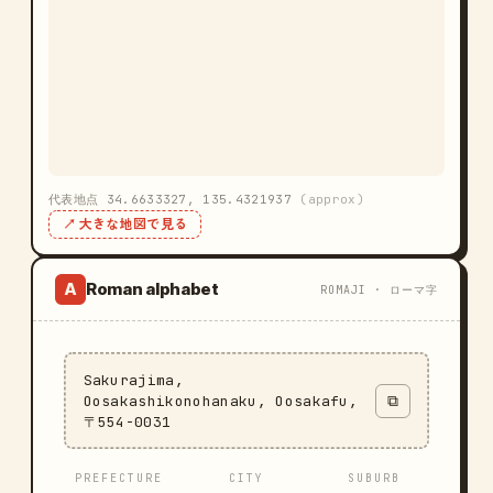
代表地点 34.6633327, 135.4321937
(approx)
↗ 大きな地図で見る
Roman alphabet
A
ROMAJI · ローマ字
Sakurajima,
Oosakashikonohanaku, Oosakafu,
⧉
〒554-0031
PREFECTURE
CITY
SUBURB