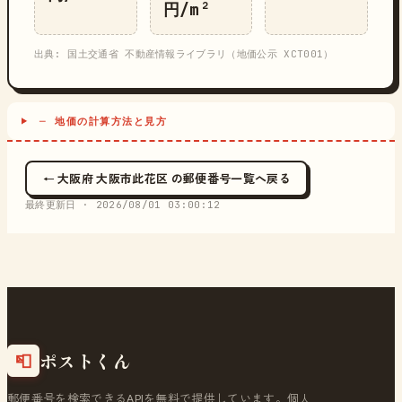
円/m²
出典: 国土交通省 不動産情報ライブラリ（地価公示 XCT001）
─ 地価の計算方法と見方
← 大阪府 大阪市此花区 の郵便番号一覧へ戻る
最終更新日 ·
2026/08/01 03:00:12
ポストくん
📮
郵便番号を検索できるAPIを無料で提供しています。個人