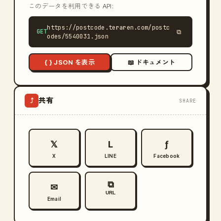
このデータを利用できる API:
https://postcode.teraren.com/postc
GET
⧉
odes/5540031.json
{ } JSON を表示
📖 ドキュメント
共有
⤴
SHARE
𝕏
L
ƒ
X
LINE
Facebook
⧉
✉
URL
Email