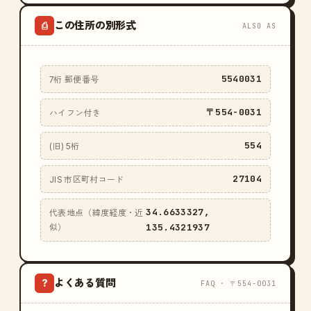
この住所の別形式
⎙
ALSO AS
5540031
7桁 郵便番号
〒554-0031
ハイフン付き
554
(旧) 5桁
27104
JIS 市区町村コード
34.6633327,
代表地点（緯度経度・近
135.4321937
似）
よくある質問
?
FAQ · 〒554-0031