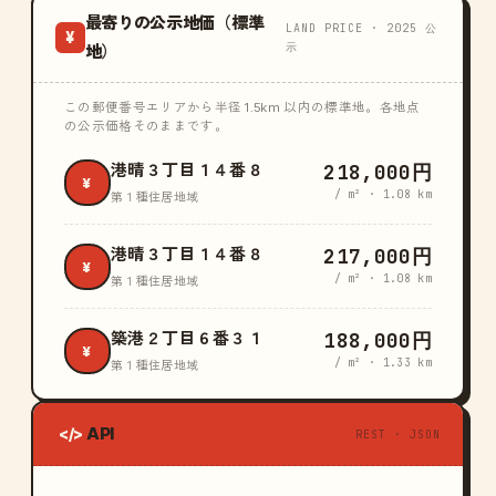
最寄りの公示地価（標準
LAND PRICE · 2025 公
¥
示
地）
この郵便番号エリアから半径 1.5km 以内の標準地。各地点
の公示価格そのままです。
218,000円
港晴３丁目１４番８
¥
/ m² · 1.08 km
第１種住居地域
217,000円
港晴３丁目１４番８
¥
/ m² · 1.08 km
第１種住居地域
188,000円
築港２丁目６番３１
¥
/ m² · 1.33 km
第１種住居地域
API
</>
REST · JSON