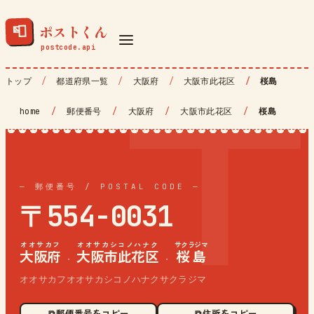
ポストくん
📮
トップ
都道府県一覧
大阪府
大阪市此花区
桜島
home
/
郵便番号
/
大阪府
/
大阪市此花区
/
桜島
— 郵便番号 / POSTAL CODE —
〒554-0031
オオサカフ
オオサカシコノハナク
サクラジマ
大阪府
大阪市此花区
桜島
·
·
オオサカフオオサカシコノハナクサクラジマ
⧉ 郵便番号をコピー
⧉ 住所をコピー