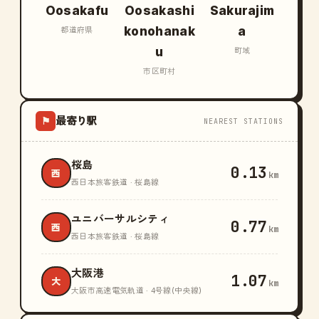
Oosakafu
Oosakashi
Sakurajim
konohanak
a
都道府県
u
町域
市区町村
最寄り駅
⚑
NEAREST STATIONS
桜島
0.13
西
km
西日本旅客鉄道 · 桜島線
ユニバーサルシティ
0.77
西
km
西日本旅客鉄道 · 桜島線
大阪港
1.07
大
km
大阪市高速電気軌道 · 4号線(中央線)