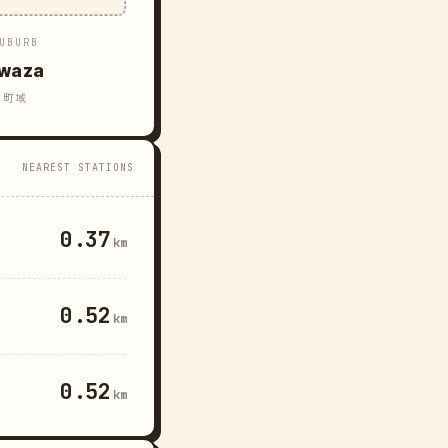
UBURB
waza
町域
NEAREST STATIONS
0.37
km
0.52
km
0.52
km