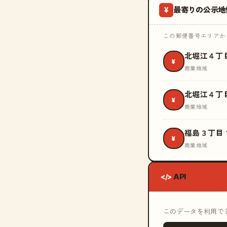
最寄りの公示地
¥
この郵便番号エリアから
北堀江４丁
¥
商業地域
北堀江４丁
¥
商業地域
福島３丁目
¥
商業地域
API
</>
このデータを利用できる