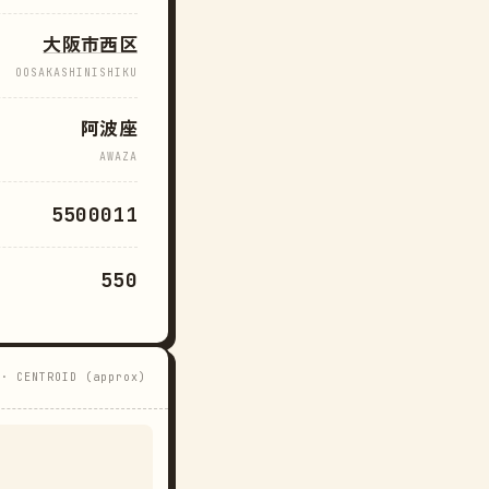
大阪市西区
OOSAKASHINISHIKU
阿波座
AWAZA
5500011
550
 · CENTROID (approx)