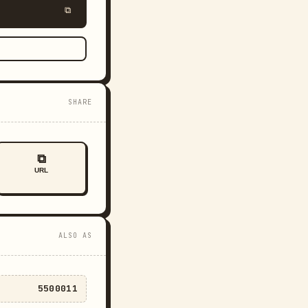
⧉
SHARE
⧉
URL
ALSO AS
5500011