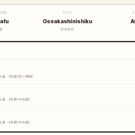
TURE
CITY
S
afu
Oosakashinishiku
A
県
市区町村
 · 3号線(四つ橋線)
 · 4号線(中央線)
 · 4号線(中央線)