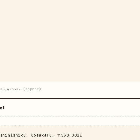
35.493577
(approx)
et
ashinishiku, Oosakafu, 〒550-0011