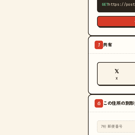
GET
https://post
共有
⤴
𝕏
X
この住所の別形
⎙
7桁 郵便番号