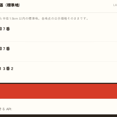
価（標準地）
L
半径 1.5km 以内の標準地。各地点の公示価格そのままです。
目７番
目７番
１３番２
 API: