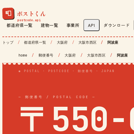
ポストくん
📮
都道府県一覧
建物一覧
事業所
API
ダウンロード
トップ
都道府県一覧
大阪府
大阪市西区
阿波座
home
/
郵便番号
/
大阪府
/
大阪市西区
/
阿波座
◉ POSTAL · POSTCODE · 郵便番号 · JAPAN
— 郵便番号 / POSTAL CODE —
〒550-