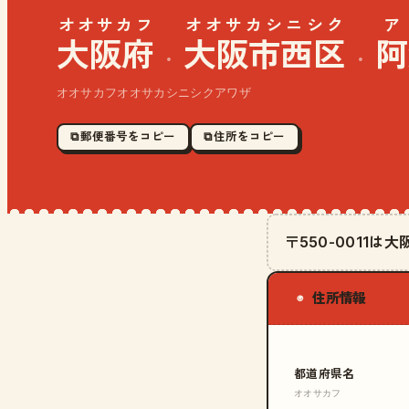
オオサカフ
オオサカシニシク
大阪府
大阪市西区
阿
·
·
オオサカフオオサカシニシクアワザ
⧉ 郵便番号をコピー
⧉ 住所をコピー
〒550-0011
住所情報
◉
都道府県名
オオサカフ