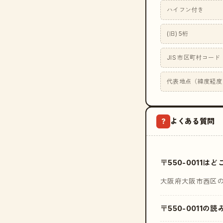
ハイフン付き
(旧) 5桁
JIS 市区町村コード
代表地点（緯度経度
よくある質問
?
〒550-0011
大阪府大阪市西区
〒550-0011の