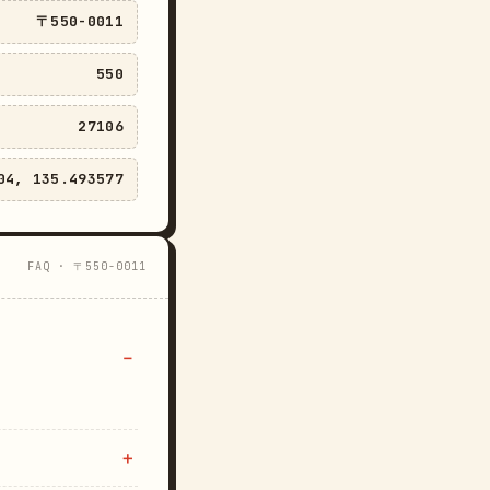
〒550-0011
550
27106
04, 135.493577
FAQ · 〒550-0011