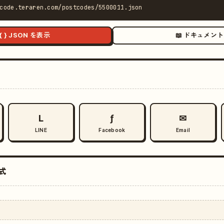
code.teraren.com/postcodes/5500011.json
{ } JSON を表示
📖 ドキュメント
L
ƒ
✉
LINE
Facebook
Email
式