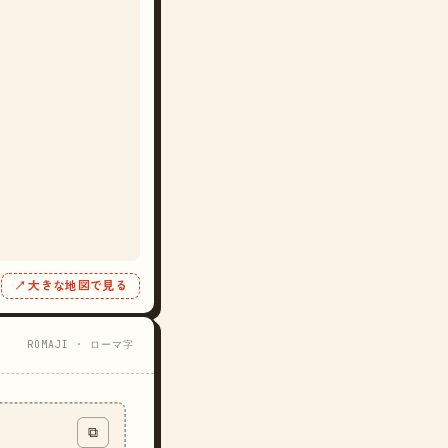
↗ 大きな地図で見る
ROMAJI · ローマ字
⧉