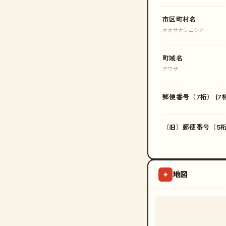
市区町村名
オオサカシニシク
町域名
アワザ
郵便番号（7桁） (7桁
（旧）郵便番号（5桁）
地図
⌖