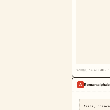
代表地点 34.680904, 1
Roman alphab
A
Awaza, Oosak