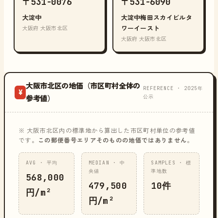
〒531-0076
〒531-6090
大淀中
大淀中梅田スカイビルタ
ワーイースト
大阪府 大阪市北区
大阪府 大阪市北区
大阪市北区の地価（市区町村全体の
REFERENCE · 2025年
¥
公示
参考値）
※ 大阪市北区内の標準地から算出した市区町村単位の参考値
です。
この郵便番号エリアそのものの地価ではありません
。
AVG · 平均
MEDIAN · 中
SAMPLES · 標
央値
準地数
568,000
479,500
10件
円/m²
円/m²