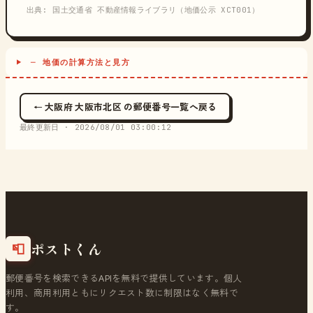
出典: 国土交通省 不動産情報ライブラリ（地価公示 XCT001）
─ 地価の計算方法と見方
← 大阪府 大阪市北区 の郵便番号一覧へ戻る
最終更新日 ·
2026/08/01 03:00:12
ポストくん
📮
郵便番号を検索できるAPIを無料で提供しています。個人
利用、商用利用ともにリクエスト数に制限はなく無料で
す。