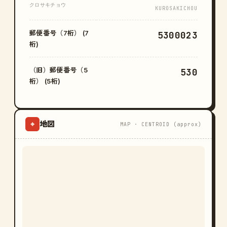
クロサキチョウ
KUROSAKICHOU
郵便番号（7桁） (7
5300023
桁)
（旧）郵便番号（5
530
桁） (5桁)
地図
⌖
MAP · CENTROID (approx)