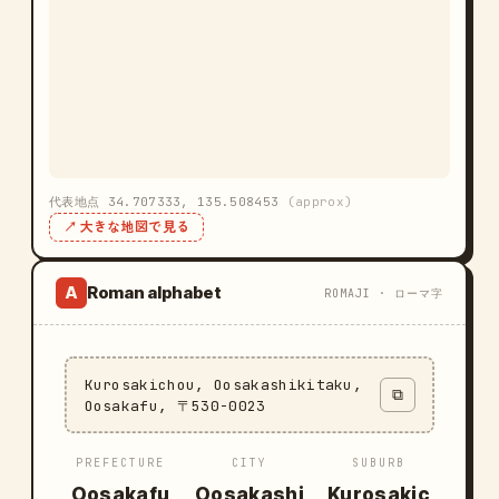
代表地点 34.707333, 135.508453
(approx)
↗ 大きな地図で見る
Roman alphabet
A
ROMAJI · ローマ字
Kurosakichou, Oosakashikitaku,
⧉
Oosakafu, 〒530-0023
PREFECTURE
CITY
SUBURB
Oosakafu
Oosakashi
Kurosakic