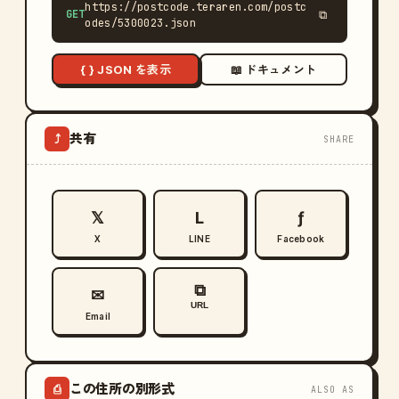
https://postcode.teraren.com/postc
GET
⧉
odes/5300023.json
{ } JSON を表示
📖 ドキュメント
共有
⤴
SHARE
𝕏
L
ƒ
X
LINE
Facebook
⧉
✉
URL
Email
この住所の別形式
⎙
ALSO AS