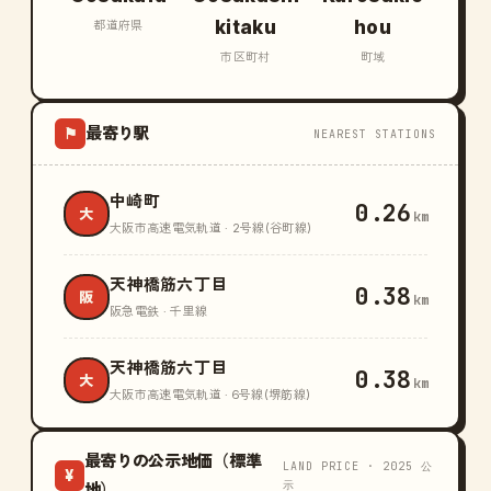
kitaku
hou
都道府県
市区町村
町域
最寄り駅
⚑
NEAREST STATIONS
中崎町
0.26
大
km
大阪市高速電気軌道 · 2号線(谷町線)
天神橋筋六丁目
0.38
阪
km
阪急電鉄 · 千里線
天神橋筋六丁目
0.38
大
km
大阪市高速電気軌道 · 6号線(堺筋線)
最寄りの公示地価（標準
LAND PRICE · 2025 公
¥
示
地）