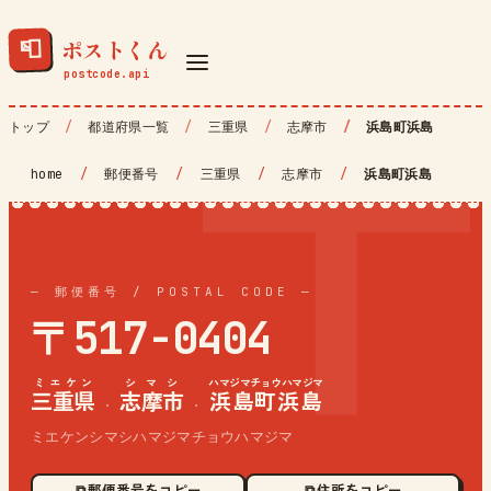
ポストくん
📮
トップ
都道府県一覧
三重県
志摩市
浜島町浜島
home
/
郵便番号
/
三重県
/
志摩市
/
浜島町浜島
— 郵便番号 / POSTAL CODE —
〒517-0404
ミエケン
シマシ
ハマジマチョウハマジマ
三重県
志摩市
浜島町浜島
·
·
ミエケンシマシハマジマチョウハマジマ
⧉ 郵便番号をコピー
⧉ 住所をコピー