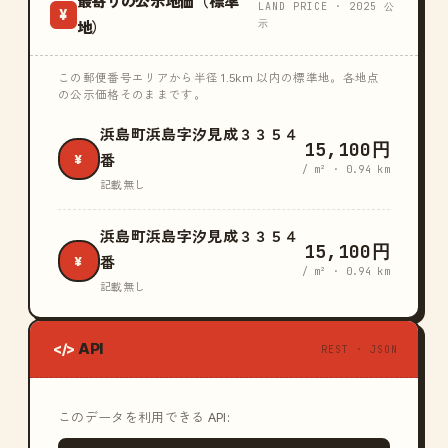
最寄りの公示地価（標準
LAND PRICE · 2025 公
¥
示
地）
この郵便番号エリアから半径 1.5km 以内の標準地。各地点
の公示価格そのままです。
浜島町浜島字汐見成３３５４
15,100円
¥
番
/ m² · 0.94 km
記載無し
浜島町浜島字汐見成３３５４
15,100円
¥
番
/ m² · 0.94 km
記載無し
API
</>
REST · JSON
このデータを利用できる API: