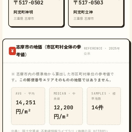
〒517-0502
〒517-0503
阿児町神明
阿児町立神
三重県 志摩市
三重県 志摩市
志摩市の地価（市区町村全体の参
REFERENCE · 2025年
¥
公示
考値）
※ 志摩市内の標準地から算出した市区町村単位の参考値で
す。
この郵便番号エリアそのものの地価ではありません
。
AVG · 平均
MEDIAN · 中
SAMPLES · 標
央値
準地数
14,251
12,200
14件
円/m²
円/m²
出典: 国土交通省 不動産情報ライブラリ（地価公示 XCT001）