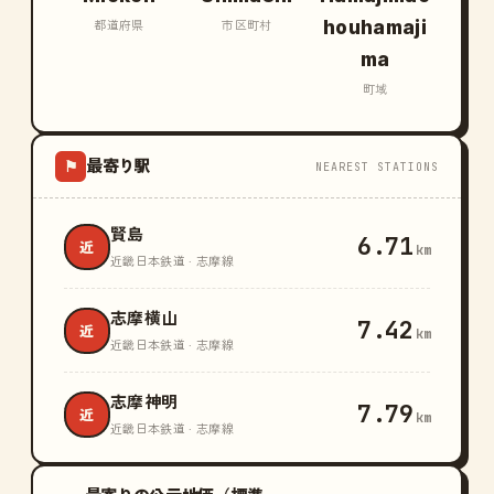
houhamaji
都道府県
市区町村
ma
町域
最寄り駅
⚑
NEAREST STATIONS
賢島
6.71
近
km
近畿日本鉄道 · 志摩線
志摩横山
7.42
近
km
近畿日本鉄道 · 志摩線
志摩神明
7.79
近
km
近畿日本鉄道 · 志摩線