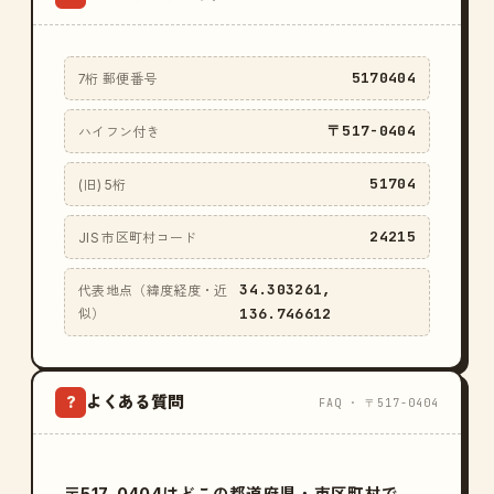
5170404
7桁 郵便番号
〒517-0404
ハイフン付き
51704
(旧) 5桁
24215
JIS 市区町村コード
34.303261,
代表地点（緯度経度・近
136.746612
似）
よくある質問
?
FAQ · 〒517-0404
〒517-0404はどこの都道府県・市区町村で