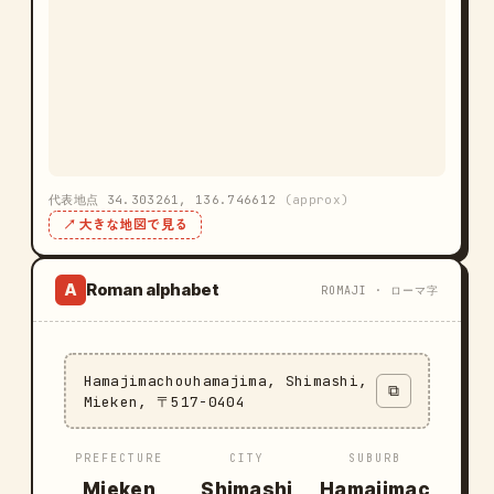
代表地点 34.303261, 136.746612
(approx)
↗ 大きな地図で見る
Roman alphabet
A
ROMAJI · ローマ字
Hamajimachouhamajima, Shimashi,
⧉
Mieken, 〒517-0404
PREFECTURE
CITY
SUBURB
Mieken
Shimashi
Hamajimac