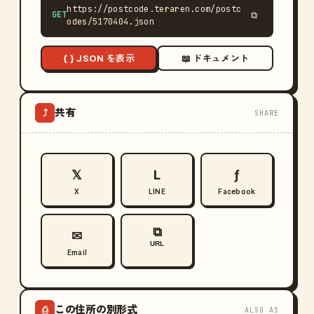
https://postcode.teraren.com/postc
GET
⧉
odes/5170404.json
{ } JSON を表示
📖 ドキュメント
共有
⤴
SHARE
𝕏
L
ƒ
X
LINE
Facebook
⧉
✉
URL
Email
この住所の別形式
⎙
ALSO AS