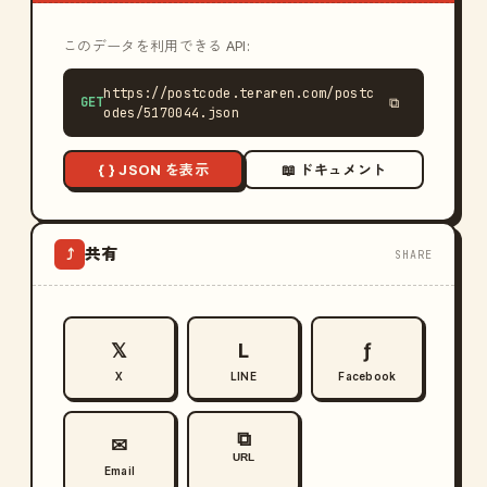
このデータを利用できる API:
https://postcode.teraren.com/postc
GET
⧉
odes/5170044.json
{ } JSON を表示
📖 ドキュメント
共有
⤴
SHARE
𝕏
L
ƒ
X
LINE
Facebook
⧉
✉
URL
Email