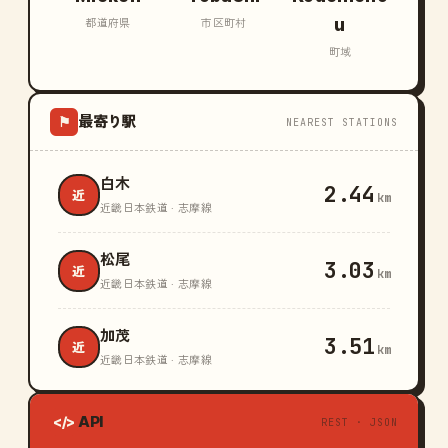
u
都道府県
市区町村
町域
最寄り駅
⚑
NEAREST STATIONS
白木
2.44
近
km
近畿日本鉄道 · 志摩線
松尾
3.03
近
km
近畿日本鉄道 · 志摩線
加茂
3.51
近
km
近畿日本鉄道 · 志摩線
API
</>
REST · JSON