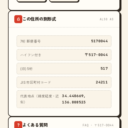
この住所の別形式
⎙
ALSO AS
5170044
7桁 郵便番号
〒517-0044
ハイフン付き
517
(旧) 5桁
24211
JIS 市区町村コード
34.440669,
代表地点（緯度経度・近
136.808523
似）
よくある質問
?
FAQ · 〒517-0044