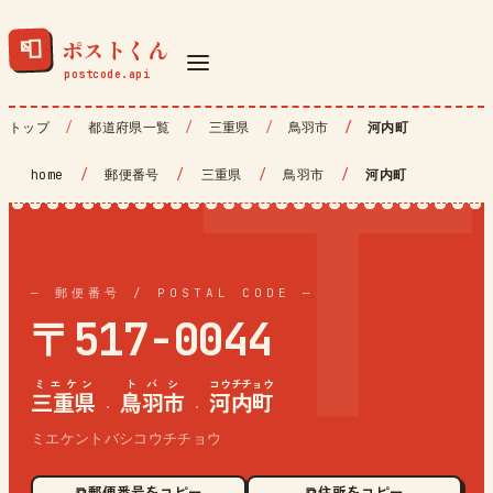
ポストくん
📮
トップ
都道府県一覧
三重県
鳥羽市
河内町
home
/
郵便番号
/
三重県
/
鳥羽市
/
河内町
— 郵便番号 / POSTAL CODE —
〒517-0044
ミエケン
トバシ
コウチチョウ
三重県
鳥羽市
河内町
·
·
ミエケントバシコウチチョウ
⧉ 郵便番号をコピー
⧉ 住所をコピー