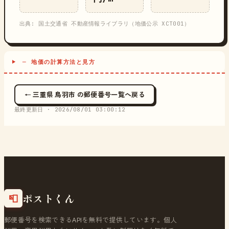
出典: 国土交通省 不動産情報ライブラリ（地価公示 XCT001）
─ 地価の計算方法と見方
← 三重県 鳥羽市 の郵便番号一覧へ戻る
最終更新日 ·
2026/08/01 03:00:12
ポストくん
📮
郵便番号を検索できるAPIを無料で提供しています。個人