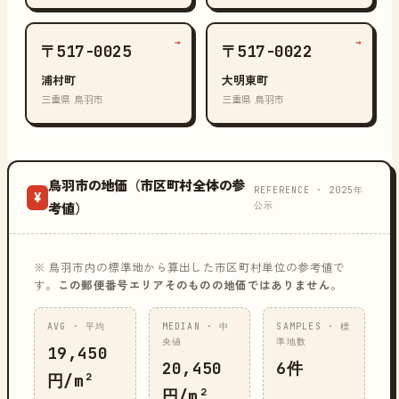
→
→
〒517-0025
〒517-0022
浦村町
大明東町
三重県 鳥羽市
三重県 鳥羽市
鳥羽市の地価（市区町村全体の参
REFERENCE · 2025年
¥
公示
考値）
※ 鳥羽市内の標準地から算出した市区町村単位の参考値で
す。
この郵便番号エリアそのものの地価ではありません
。
AVG · 平均
MEDIAN · 中
SAMPLES · 標
央値
準地数
19,450
20,450
6件
円/m²
円/m²