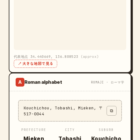
代表地点 34.440669, 136.808523
(approx)
↗ 大きな地図で見る
Roman alphabet
A
ROMAJI · ローマ字
Kouchichou, Tobashi, Mieken, 〒
⧉
517-0044
PREFECTURE
CITY
SUBURB
Mieken
Tobashi
Kouchicho