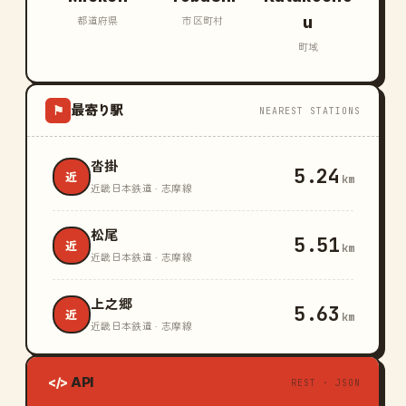
u
都道府県
市区町村
町域
最寄り駅
⚑
NEAREST STATIONS
沓掛
5.24
近
km
近畿日本鉄道 · 志摩線
松尾
5.51
近
km
近畿日本鉄道 · 志摩線
上之郷
5.63
近
km
近畿日本鉄道 · 志摩線
API
</>
REST · JSON