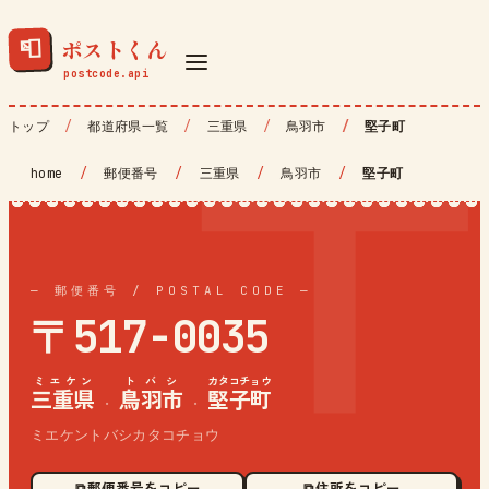
ポストくん
📮
トップ
都道府県一覧
三重県
鳥羽市
堅子町
home
/
郵便番号
/
三重県
/
鳥羽市
/
堅子町
— 郵便番号 / POSTAL CODE —
〒517-0035
ミエケン
トバシ
カタコチョウ
三重県
鳥羽市
堅子町
·
·
ミエケントバシカタコチョウ
⧉ 郵便番号をコピー
⧉ 住所をコピー