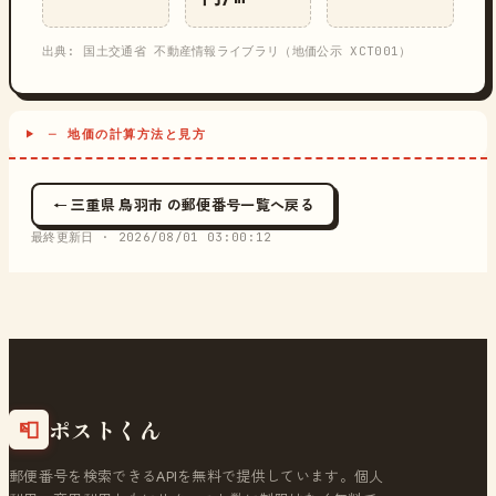
出典: 国土交通省 不動産情報ライブラリ（地価公示 XCT001）
─ 地価の計算方法と見方
← 三重県 鳥羽市 の郵便番号一覧へ戻る
最終更新日 ·
2026/08/01 03:00:12
ポストくん
📮
郵便番号を検索できるAPIを無料で提供しています。個人