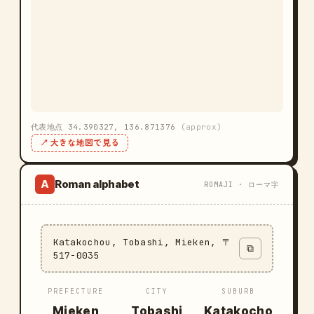
代表地点 34.390327, 136.871376
(approx)
↗ 大きな地図で見る
Roman alphabet
A
ROMAJI · ローマ字
Katakochou, Tobashi, Mieken, 〒
⧉
517-0035
PREFECTURE
CITY
SUBURB
Mieken
Tobashi
Katakocho