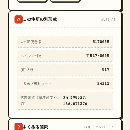
この住所の別形式
⎙
ALSO AS
5170035
7桁 郵便番号
〒517-0035
ハイフン付き
517
(旧) 5桁
24211
JIS 市区町村コード
34.390327,
代表地点（緯度経度・近
136.871376
似）
よくある質問
?
FAQ · 〒517-0035