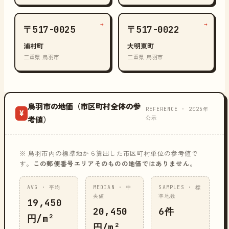
→
→
〒517-0025
〒517-0022
浦村町
大明東町
三重県 鳥羽市
三重県 鳥羽市
鳥羽市の地価（市区町村全体の参
REFERENCE · 2025年
¥
公示
考値）
※ 鳥羽市内の標準地から算出した市区町村単位の参考値で
す。
この郵便番号エリアそのものの地価ではありません
。
AVG · 平均
MEDIAN · 中
SAMPLES · 標
央値
準地数
19,450
20,450
6件
円/m²
円/m²