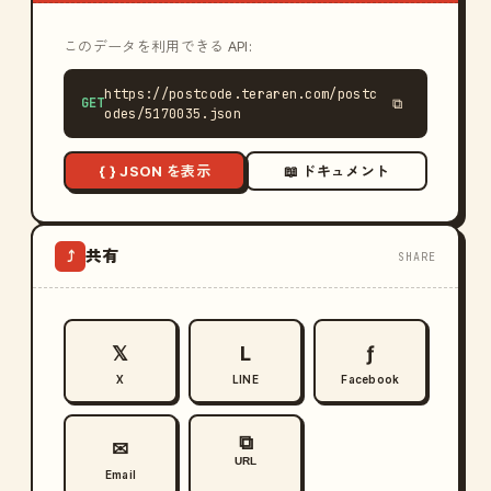
このデータを利用できる API:
https://postcode.teraren.com/postc
GET
⧉
odes/5170035.json
{ } JSON を表示
📖 ドキュメント
共有
⤴
SHARE
𝕏
L
ƒ
X
LINE
Facebook
⧉
✉
URL
Email