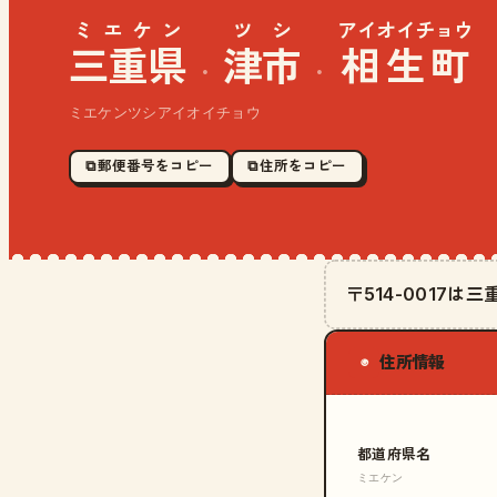
ミエケン
ツシ
アイオイチョウ
三重県
津市
相生町
·
·
ミエケンツシアイオイチョウ
⧉ 郵便番号をコピー
⧉ 住所をコピー
〒514-0017
住所情報
◉
都道府県名
ミエケン