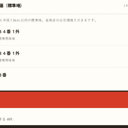
価（標準地）
L
半径 1.5km 以内の標準地。各地点の公示価格そのままです。
８４番１外
居専用地域
８４番１外
居専用地域
８番
 API: