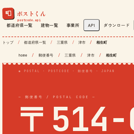
ポストくん
📮
都道府県一覧
建物一覧
事業所
API
ダウンロード
トップ
都道府県一覧
三重県
津市
相生町
home
/
郵便番号
/
三重県
/
津市
/
相生町
◉ POSTAL · POSTCODE · 郵便番号 · JAPAN
— 郵便番号 / POSTAL CODE —
〒514-