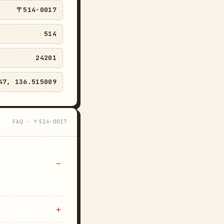
〒514-0017
514
24201
47, 136.515009
FAQ · 〒514-0017