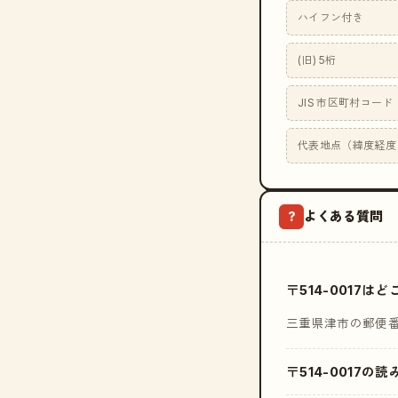
ハイフン付き
(旧) 5桁
JIS 市区町村コード
代表地点（緯度経度
よくある質問
?
〒514-0017
三重県津市の郵便
〒514-0017の