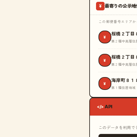
最寄りの公示地
¥
この郵便番号エリアから
桜橋２丁目
¥
第２種中高層住
桜橋２丁目
¥
第２種中高層住
海岸町８１
¥
第１種住居地域
API
</>
このデータを利用できる