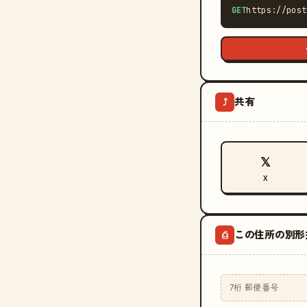
GET
https://post
共有
⤴
𝕏
X
この住所の別形
⎙
7桁 郵便番号