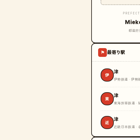
PREFEC
Miek
都道府
最寄り駅
⚑
津
伊
伊勢鉄道 · 伊勢
津
東
東海旅客鉄道 · 
津
近
近畿日本鉄道 ·