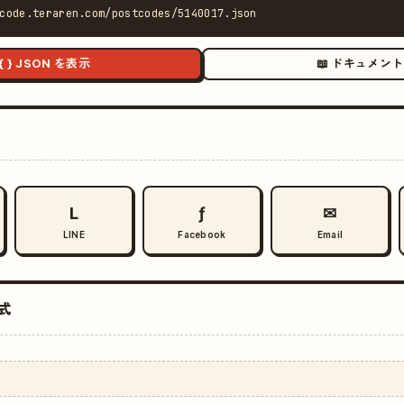
code.teraren.com/postcodes/5140017.json
{ } JSON を表示
📖 ドキュメント
L
ƒ
✉
LINE
Facebook
Email
式