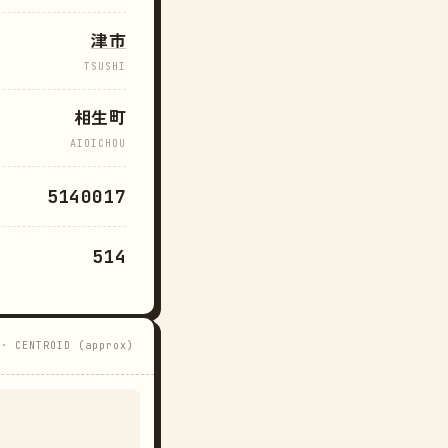
津市
TSUSHI
相生町
AIOICHOU
5140017
514
 · CENTROID (approx)