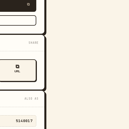
⧉
SHARE
⧉
URL
ALSO AS
5140017