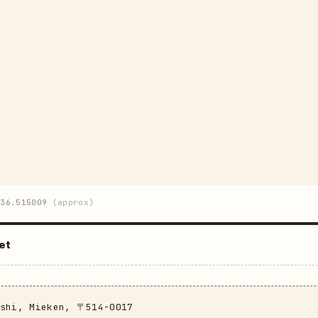
36.515009
(approx)
et
ushi, Mieken, 〒514-0017