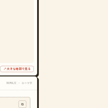
↗ 大きな地図で見る
ROMAJI · ローマ字
⧉