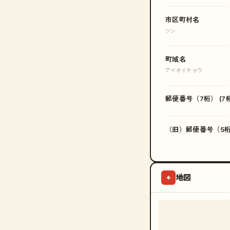
市区町村名
ツシ
町域名
アイオイチョウ
郵便番号（7桁） (7桁
（旧）郵便番号（5桁）
地図
⌖