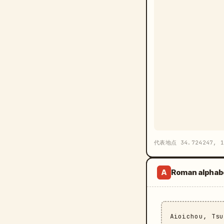
代表地点 34.724247, 1
Roman alphab
A
Aioichou, Ts