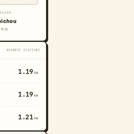
UBURB
oichou
町域
NEAREST STATIONS
1.19
km
1.19
km
1.21
km