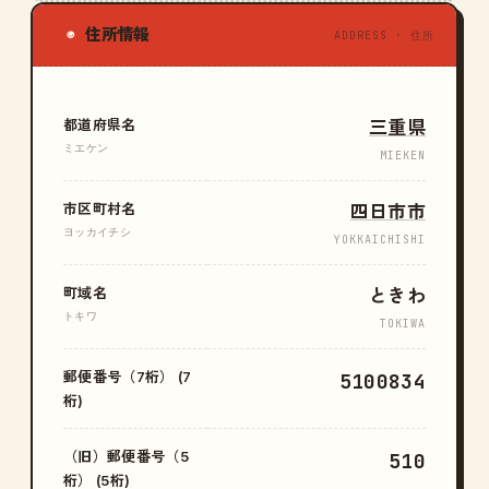
住所情報
◉
ADDRESS · 住所
都道府県名
三重県
ミエケン
MIEKEN
市区町村名
四日市市
ヨッカイチシ
YOKKAICHISHI
町域名
ときわ
トキワ
TOKIWA
郵便番号（7桁） (7
5100834
桁)
（旧）郵便番号（5
510
桁） (5桁)