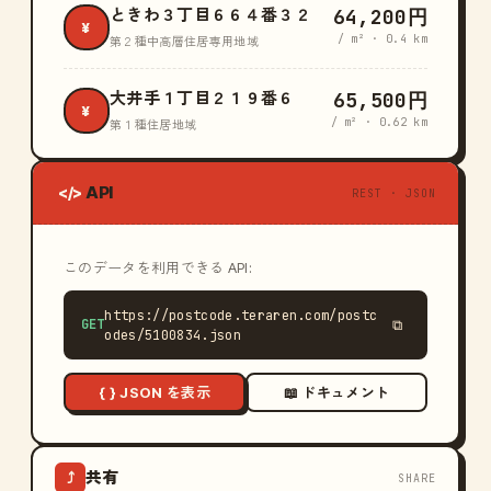
64,200円
ときわ３丁目６６４番３２
¥
/ m² · 0.4 km
第２種中高層住居専用地域
65,500円
大井手１丁目２１９番６
¥
/ m² · 0.62 km
第１種住居地域
API
</>
REST · JSON
このデータを利用できる API:
https://postcode.teraren.com/postc
GET
⧉
odes/5100834.json
{ } JSON を表示
📖 ドキュメント
共有
⤴
SHARE