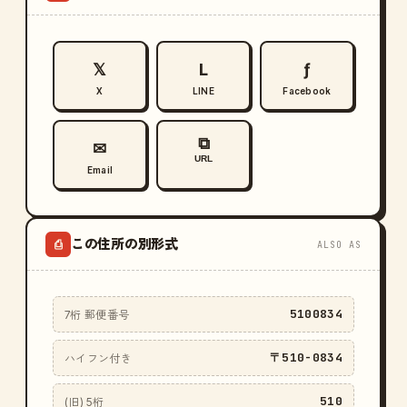
𝕏
L
ƒ
X
LINE
Facebook
⧉
✉
URL
Email
この住所の別形式
⎙
ALSO AS
5100834
7桁 郵便番号
〒510-0834
ハイフン付き
510
(旧) 5桁