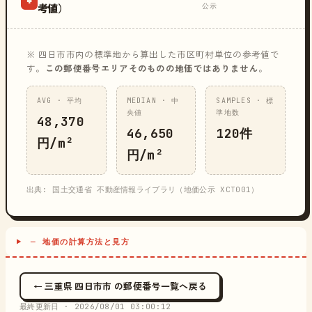
公示
考値）
※ 四日市市内の標準地から算出した市区町村単位の参考値で
す。
この郵便番号エリアそのものの地価ではありません
。
AVG · 平均
MEDIAN · 中
SAMPLES · 標
央値
準地数
48,370
46,650
120件
円/m²
円/m²
出典: 国土交通省 不動産情報ライブラリ（地価公示 XCT001）
─ 地価の計算方法と見方
← 三重県 四日市市 の郵便番号一覧へ戻る
最終更新日 ·
2026/08/01 03:00:12