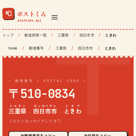
ポストくん
📮
トップ
都道府県一覧
三重県
四日市市
ときわ
home
/
郵便番号
/
三重県
/
四日市市
/
ときわ
— 郵便番号 / POSTAL CODE —
〒510-0834
ミエケン
ヨッカイチシ
トキワ
三重県
四日市市
ときわ
·
·
ミエケンヨッカイチシトキワ
⧉ 郵便番号をコピー
⧉ 住所をコピー