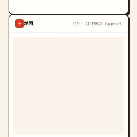
地図
⌖
MAP · CENTROID (approx)