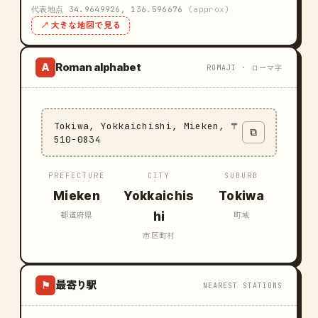
代表地点 34.9649926, 136.596676
(approx)
↗ 大きな地図で見る
Roman alphabet
A
ROMAJI · ローマ字
Tokiwa, Yokkaichishi, Mieken, 〒
⧉
510-0834
PREFECTURE
CITY
SUBURB
Mieken
Yokkaichis
Tokiwa
hi
都道府県
町域
市区町村
最寄り駅
⚑
NEAREST STATIONS