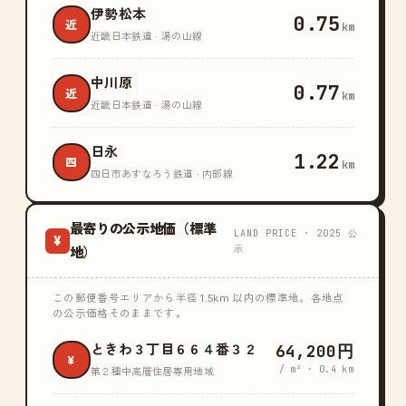
伊勢松本
0.75
近
km
近畿日本鉄道 · 湯の山線
中川原
0.77
近
km
近畿日本鉄道 · 湯の山線
日永
1.22
四
km
四日市あすなろう鉄道 · 内部線
最寄りの公示地価（標準
LAND PRICE · 2025 公
¥
示
地）
この郵便番号エリアから半径 1.5km 以内の標準地。各地点
の公示価格そのままです。
64,200円
ときわ３丁目６６４番３２
¥
/ m² · 0.4 km
第２種中高層住居専用地域