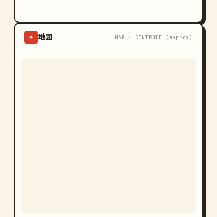
地図
⌖
MAP · CENTROID (approx)