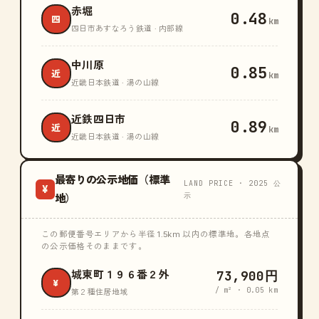
赤堀
0.48
四
km
四日市あすなろう鉄道 · 内部線
中川原
0.85
近
km
近畿日本鉄道 · 湯の山線
近鉄四日市
0.89
近
km
近畿日本鉄道 · 湯の山線
最寄りの公示地価（標準
LAND PRICE · 2025 公
¥
示
地）
この郵便番号エリアから半径 1.5km 以内の標準地。各地点
の公示価格そのままです。
73,900円
城東町１９６番２外
¥
/ m² · 0.05 km
第２種住居地域