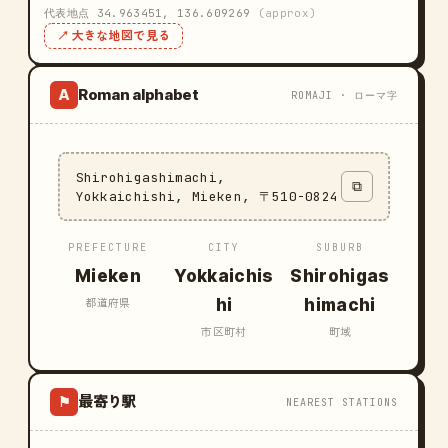
代表地点 34.963451, 136.609269
(approx)
↗ 大きな地図で見る
Roman alphabet
A
ROMAJI · ローマ字
Shirohigashimachi,
⧉
Yokkaichishi, Mieken, 〒510-0824
PREFECTURE
CITY
SUBURB
Mieken
Yokkaichis
Shirohigas
hi
himachi
都道府県
市区町村
町域
最寄り駅
⚑
NEAREST STATIONS