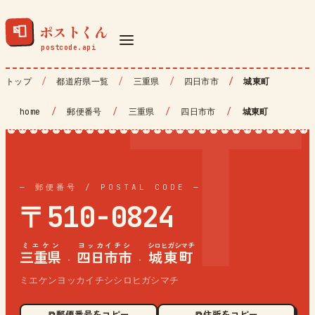
ポストくん
📮
トップ
都道府県一覧
三重県
四日市市
城東町
home
/
郵便番号
/
三重県
/
四日市市
/
城東町
— 郵便番号 / POSTAL CODE —
〒510-0824
ミエケン
ヨッカイチシ
シロヒガシマチ
三重県
四日市市
城東町
·
·
ミエケンヨッカイチシシロヒガシマチ
⧉ 郵便番号をコピー
⧉ 住所をコピー