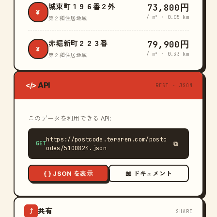
73,800円
城東町１９６番２外
¥
/ m² · 0.05 km
第２種住居地域
79,900円
赤堀新町２２３番
¥
/ m² · 0.33 km
第２種住居地域
API
</>
REST · JSON
このデータを利用できる API:
https://postcode.teraren.com/postc
GET
⧉
odes/5100824.json
{ } JSON を表示
📖 ドキュメント
共有
⤴
SHARE