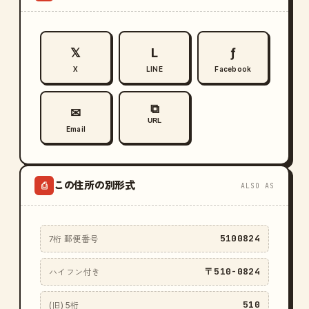
𝕏
L
ƒ
X
LINE
Facebook
⧉
✉
URL
Email
この住所の別形式
⎙
ALSO AS
5100824
7桁 郵便番号
〒510-0824
ハイフン付き
510
(旧) 5桁