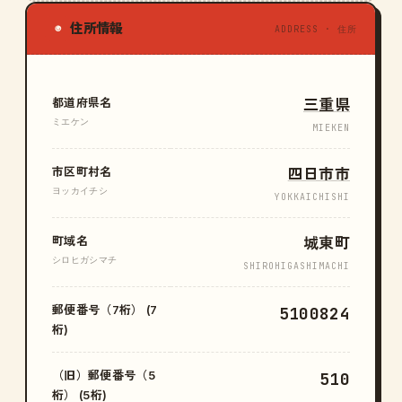
住所情報
◉
ADDRESS · 住所
都道府県名
三重県
ミエケン
MIEKEN
市区町村名
四日市市
ヨッカイチシ
YOKKAICHISHI
町域名
城東町
シロヒガシマチ
SHIROHIGASHIMACHI
郵便番号（7桁） (7
5100824
桁)
（旧）郵便番号（5
510
桁） (5桁)