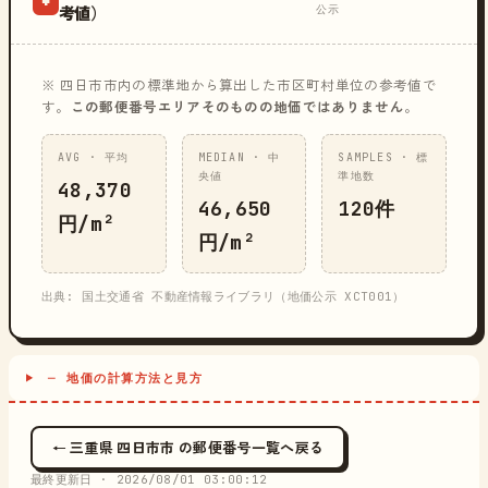
公示
考値）
※ 四日市市内の標準地から算出した市区町村単位の参考値で
す。
この郵便番号エリアそのものの地価ではありません
。
AVG · 平均
MEDIAN · 中
SAMPLES · 標
央値
準地数
48,370
46,650
120件
円/m²
円/m²
出典: 国土交通省 不動産情報ライブラリ（地価公示 XCT001）
─ 地価の計算方法と見方
← 三重県 四日市市 の郵便番号一覧へ戻る
最終更新日 ·
2026/08/01 03:00:12