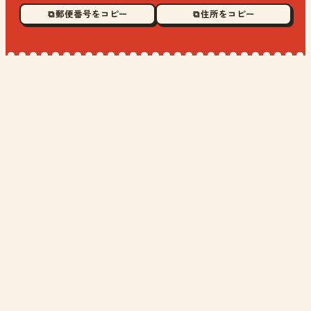
⧉ 郵便番号をコピー
⧉ 住所をコピー