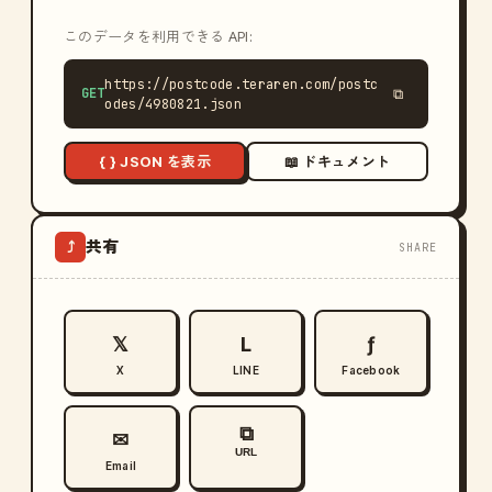
このデータを利用できる API:
https://postcode.teraren.com/postc
GET
⧉
odes/4980821.json
{ } JSON を表示
📖 ドキュメント
共有
⤴
SHARE
𝕏
L
ƒ
X
LINE
Facebook
⧉
✉
URL
Email