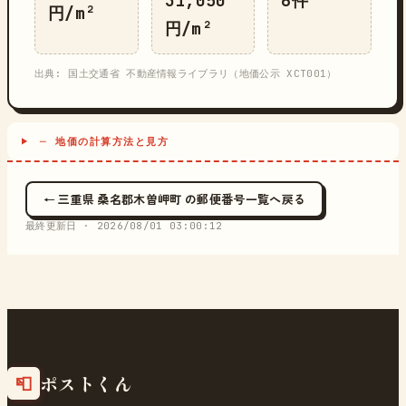
31,050
6件
円/m²
円/m²
出典: 国土交通省 不動産情報ライブラリ（地価公示 XCT001）
─ 地価の計算方法と見方
← 三重県 桑名郡木曽岬町 の郵便番号一覧へ戻る
最終更新日 ·
2026/08/01 03:00:12
ポストくん
📮