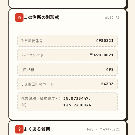
この住所の別形式
⎙
ALSO AS
4980821
7桁 郵便番号
〒498-0821
ハイフン付き
498
(旧) 5桁
24303
JIS 市区町村コード
35.0730447,
代表地点（緯度経度・近
136.7380834
似）
よくある質問
?
FAQ · 〒498-0821