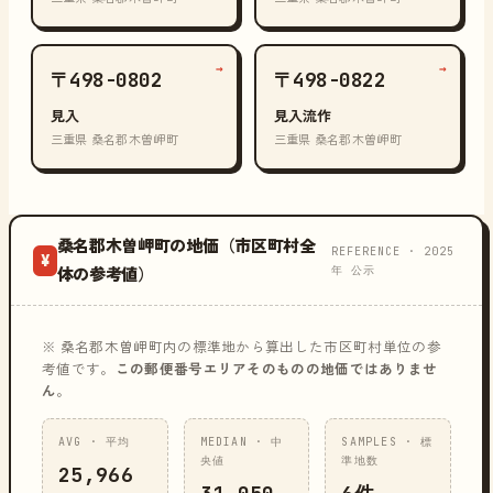
→
→
〒498-0802
〒498-0822
見入
見入流作
三重県 桑名郡木曽岬町
三重県 桑名郡木曽岬町
桑名郡木曽岬町の地価（市区町村全
REFERENCE · 2025
¥
年 公示
体の参考値）
※ 桑名郡木曽岬町内の標準地から算出した市区町村単位の参
考値です。
この郵便番号エリアそのものの地価ではありませ
ん
。
AVG · 平均
MEDIAN · 中
SAMPLES · 標
央値
準地数
25,966