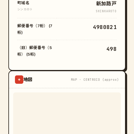
町域名
新加路戸
シンカロト
SHINKAROTO
郵便番号（7桁） (7
4980821
桁)
（旧）郵便番号（5
498
桁） (5桁)
地図
⌖
MAP · CENTROID (approx)