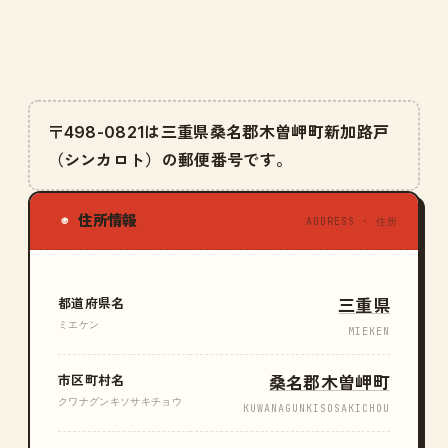
〒498-0821は三重県桑名郡木曽岬町新加路戸
（シンカロト）の郵便番号です。
住所情報
◉
ADDRESS · 住所
都道府県名
三重県
ミエケン
MIEKEN
市区町村名
桑名郡木曽岬町
クワナグンキソサキチョウ
KUWANAGUNKISOSAKICHOU