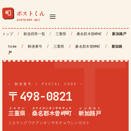
ポストくん
📮
トップ
都道府県一覧
三重県
桑名郡木曽岬町
新加路戸
home
/
郵便番号
/
三重県
/
桑名郡木曽岬町
/
新加路
戸
— 郵便番号 / POSTAL CODE —
〒498-0821
ミエケン
クワナグンキソサキチョウ
シンカロト
三重県
桑名郡木曽岬町
新加路戸
·
·
ミエケンクワナグンキソサキチョウシンカロト