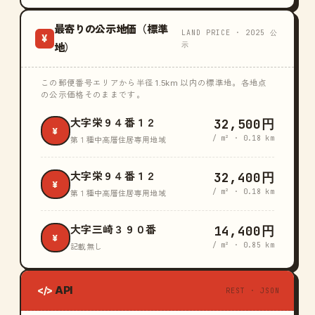
最寄りの公示地価（標準
LAND PRICE · 2025 公
¥
示
地）
この郵便番号エリアから半径 1.5km 以内の標準地。各地点
の公示価格そのままです。
32,500円
大字栄９４番１２
¥
/ m² · 0.18 km
第１種中高層住居専用地域
32,400円
大字栄９４番１２
¥
/ m² · 0.18 km
第１種中高層住居専用地域
14,400円
大字三崎３９０番
¥
/ m² · 0.85 km
記載無し
API
</>
REST · JSON