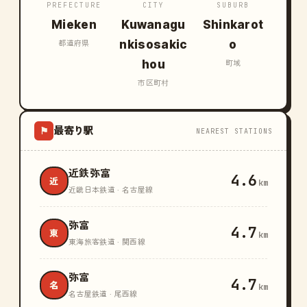
PREFECTURE
CITY
SUBURB
Mieken
Kuwanagu
Shinkarot
nkisosakic
o
都道府県
hou
町域
市区町村
最寄り駅
⚑
NEAREST STATIONS
近鉄弥富
4.6
近
km
近畿日本鉄道 · 名古屋線
弥富
4.7
東
km
東海旅客鉄道 · 関西線
弥富
4.7
名
km
名古屋鉄道 · 尾西線