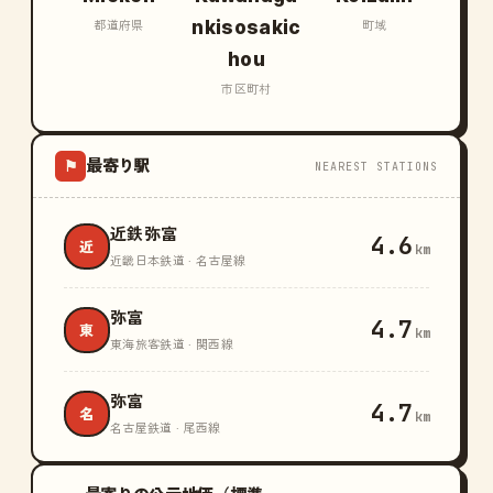
nkisosakic
都道府県
町域
hou
市区町村
最寄り駅
⚑
NEAREST STATIONS
近鉄弥富
4.6
近
km
近畿日本鉄道 · 名古屋線
弥富
4.7
東
km
東海旅客鉄道 · 関西線
弥富
4.7
名
km
名古屋鉄道 · 尾西線