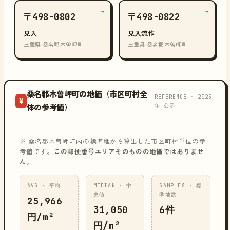
→
→
〒498-0802
〒498-0822
見入
見入流作
三重県 桑名郡木曽岬町
三重県 桑名郡木曽岬町
桑名郡木曽岬町の地価（市区町村全
REFERENCE · 2025
¥
年 公示
体の参考値）
※ 桑名郡木曽岬町内の標準地から算出した市区町村単位の参
考値です。
この郵便番号エリアそのものの地価ではありませ
ん
。
AVG · 平均
MEDIAN · 中
SAMPLES · 標
央値
準地数
25,966
31,050
6件
円/m²
円/m²