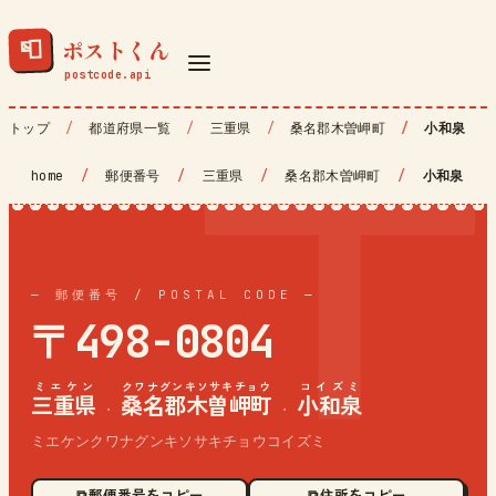
ポストくん
📮
トップ
都道府県一覧
三重県
桑名郡木曽岬町
小和泉
home
/
郵便番号
/
三重県
/
桑名郡木曽岬町
/
小和泉
— 郵便番号 / POSTAL CODE —
〒498-0804
ミエケン
クワナグンキソサキチョウ
コイズミ
三重県
桑名郡木曽岬町
小和泉
·
·
ミエケンクワナグンキソサキチョウコイズミ
⧉ 郵便番号をコピー
⧉ 住所をコピー