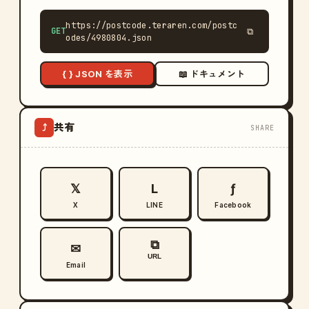
https://postcode.teraren.com/postc
GET
⧉
odes/4980804.json
{ } JSON を表示
📖 ドキュメント
共有
⤴
SHARE
𝕏
L
ƒ
X
LINE
Facebook
⧉
✉
URL
Email