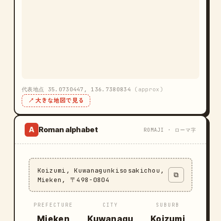
代表地点 35.0730447, 136.7380834
(approx)
↗ 大きな地図で見る
Roman alphabet
A
ROMAJI · ローマ字
Koizumi, Kuwanagunkisosakichou,
⧉
Mieken, 〒498-0804
PREFECTURE
CITY
SUBURB
Mieken
Kuwanagu
Koizumi