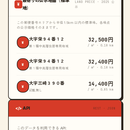
最寄りの公示地価（標準
LAND PRICE · 2025 公
¥
示
地）
この郵便番号エリアから半径 1.5km 以内の標準地。各地点
の公示価格そのままです。
32,500円
大字栄９４番１２
¥
/ m² · 0.18 km
第１種中高層住居専用地域
32,400円
大字栄９４番１２
¥
/ m² · 0.18 km
第１種中高層住居専用地域
14,400円
大字三崎３９０番
¥
/ m² · 0.85 km
記載無し
API
</>
REST · JSON
このデータを利用できる API: