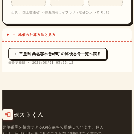
出典: 国土交通省 不動産情報ライブラリ（地価公示 XCT001）
─ 地価の計算方法と見方
← 三重県 桑名郡木曽岬町 の郵便番号一覧へ戻る
最終更新日 ·
2026/08/01 03:00:12
ポストくん
📮
郵便番号を検索できるAPIを無料で提供しています。個人
利用、商用利用ともにリクエスト数に制限はなく無料で