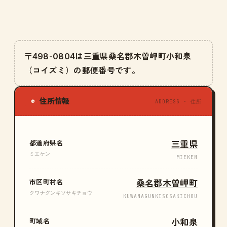
〒498-0804は三重県桑名郡木曽岬町小和泉
（コイズミ）の郵便番号です。
住所情報
◉
ADDRESS · 住所
都道府県名
三重県
ミエケン
MIEKEN
市区町村名
桑名郡木曽岬町
クワナグンキソサキチョウ
KUWANAGUNKISOSAKICHOU
町域名
小和泉