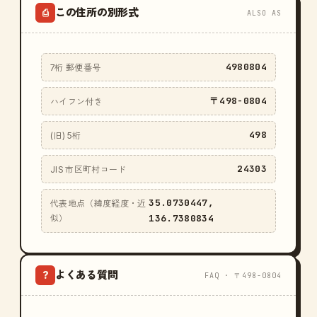
この住所の別形式
⎙
ALSO AS
4980804
7桁 郵便番号
〒498-0804
ハイフン付き
498
(旧) 5桁
24303
JIS 市区町村コード
35.0730447,
代表地点（緯度経度・近
136.7380834
似）
よくある質問
?
FAQ · 〒498-0804